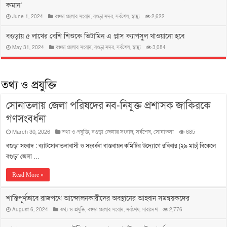
কমান’
June 1, 2024
বগুড়া জেলার সংবাদ
,
বগুড়া সদর
,
সর্বশেষ
,
স্বাস্থ্য
2,622
বগুড়ায় ৫ লাখের বেশি শিশুকে ভিটামিন এ প্লাস ক্যাপসুল খাওয়ানো হবে
May 31, 2024
বগুড়া জেলার সংবাদ
,
বগুড়া সদর
,
সর্বশেষ
,
স্বাস্থ্য
3,084
তথ্য ও প্রযুক্তি
সোনাতলায় জেলা পরিষদের নব-নিযুক্ত প্রশাসক জাকিরকে
গণসংবর্ধনা
March 30, 2026
তথ্য ও প্রযুক্তি
,
বগুড়া জেলার সংবাদ
,
সর্বশেষ
,
সোনাতলা
685
বগুড়া সংবাদ : ব্যাটসোনাতলাবাসী ও সংবর্ধনা বাস্তবায়ন কমিটির উদ্যোগে রবিবার (২৯ মার্চ) বিকেলে
বগুড়া জেলা …
Read More »
শান্তিপূর্ণভাবে রাজপথে আন্দোলনকারীদের অবস্থানের আহ্বান সমন্বয়কদের
August 6, 2024
তথ্য ও প্রযুক্তি
,
বগুড়া জেলার সংবাদ
,
সর্বশেষ
,
সারাদেশ
2,776