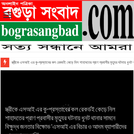
স্ত্রীকে এসআই এর কু-প্রস্তাবের কল রেকর্ডই কেড়ে নিল শাহাদতের প্রাণ প্রবাসীর মৃত্যুর ঘটনায় ধুনট
স্ত্রীকে এসআই এর কু-প্রস্তাবের কল রেকর্ডই কেড়ে নিল
শাহাদতের প্রাণ প্রবাসীর মৃত্যুর ঘটনায় ধুনট থানার সামনে
রাজশাহী বিভাগের ইউ পি চেয়ারম্যান ও মেম্বার
বিক্ষুদ্ধ জনতার বিক্ষোভ ‘এসআই এর বিচার ও আদম ব্যাপারীদের
ইয়াকুবিয়া বালিকা উচ্চ বিদ্যালয় ও কলেজে বার্ষিক ক্রীড়া
অ্যাসোসিয়েশনের সাংগঠনিক সম্পাদক হলেন কাহালুর প্যানেল
জুলাই গণঅভ্যুত্থান দিবসে ইসলামিক স্টাডিজ গ্রুপের দোয়া
গ্যাস সংকট, বিদ্যুৎ ও দ্রব্যমূল্যের ঊর্ধ্বগতির প্রতিবাদে বগুড়ায়