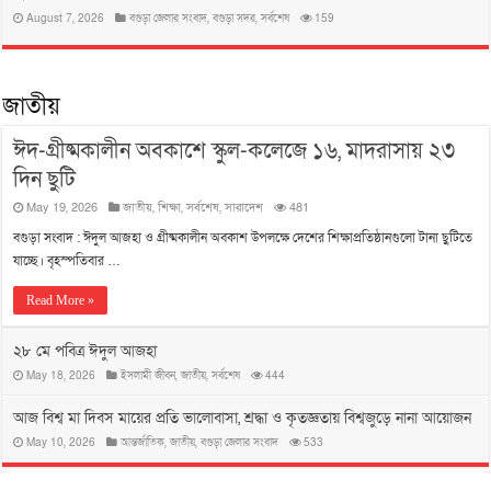
August 7, 2026
বগুড়া জেলার সংবাদ
,
বগুড়া সদর
,
সর্বশেষ
159
জাতীয়
ঈদ-গ্রীষ্মকালীন অবকাশে স্কুল-কলেজে ১৬, মাদরাসায় ২৩
দিন ছুটি
May 19, 2026
জাতীয়
,
শিক্ষা
,
সর্বশেষ
,
সারাদেশ
481
বগুড়া সংবাদ : ঈদুল আজহা ও গ্রীষ্মকালীন অবকাশ উপলক্ষে দেশের শিক্ষাপ্রতিষ্ঠানগুলো টানা ছুটিতে
যাচ্ছে। বৃহস্পতিবার …
Read More »
২৮ মে পবিত্র ঈদুল আজহা
May 18, 2026
ইসলামী জীবন
,
জাতীয়
,
সর্বশেষ
444
আজ বিশ্ব মা দিবস মায়ের প্রতি ভালোবাসা, শ্রদ্ধা ও কৃতজ্ঞতায় বিশ্বজুড়ে নানা আয়োজন
May 10, 2026
আন্তর্জাতিক
,
জাতীয়
,
বগুড়া জেলার সংবাদ
533