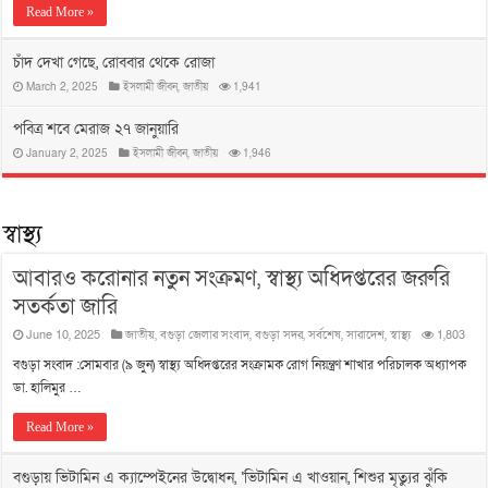
Read More »
চাঁদ দেখা গেছে, রোববার থেকে রোজা
March 2, 2025
ইসলামী জীবন
,
জাতীয়
1,941
পবিত্র শবে মেরাজ ২৭ জানুয়ারি
January 2, 2025
ইসলামী জীবন
,
জাতীয়
1,946
স্বাস্থ্য
আবারও করোনার নতুন সংক্রমণ, স্বাস্থ্য অধিদপ্তরের জরুরি
সতর্কতা জারি
June 10, 2025
জাতীয়
,
বগুড়া জেলার সংবাদ
,
বগুড়া সদর
,
সর্বশেষ
,
সারাদেশ
,
স্বাস্থ্য
1,803
বগুড়া সংবাদ :সোমবার (৯ জুন) স্বাস্থ্য অধিদপ্তরের সংক্রামক রোগ নিয়ন্ত্রণ শাখার পরিচালক অধ্যাপক
ডা. হালিমুর …
Read More »
বগুড়ায় ভিটামিন এ ক্যাম্পেইনের উদ্বোধন, ‘ভিটামিন এ খাওয়ান, শিশুর মৃত্যুর ঝুঁকি