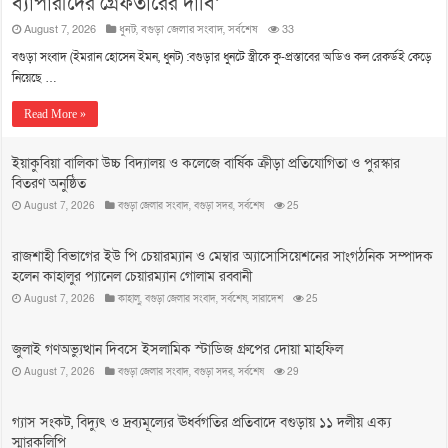
ব্যাপারীদের গ্রেফতারের দাবি’
August 7, 2026
ধুনট
,
বগুড়া জেলার সংবাদ
,
সর্বশেষ
33
বগুড়া সংবাদ (ইমরান হোসেন ইমন, ধুনট) :বগুড়ার ধুনটে স্ত্রীকে কু-প্রস্তাবের অডিও কল রেকর্ডই কেড়ে
নিয়েছে …
Read More »
ইয়াকুবিয়া বালিকা উচ্চ বিদ্যালয় ও কলেজে বার্ষিক ক্রীড়া প্রতিযোগিতা ও পুরস্কার
বিতরণ অনুষ্ঠিত
August 7, 2026
বগুড়া জেলার সংবাদ
,
বগুড়া সদর
,
সর্বশেষ
25
রাজশাহী বিভাগের ইউ পি চেয়ারম্যান ও মেম্বার অ্যাসোসিয়েশনের সাংগঠনিক সম্পাদক
হলেন কাহালুর প্যানেল চেয়ারম্যান গোলাম রব্বানী
August 7, 2026
কাহালু
,
বগুড়া জেলার সংবাদ
,
সর্বশেষ
,
সারাদেশ
25
জুলাই গণঅভ্যুত্থান দিবসে ইসলামিক স্টাডিজ গ্রুপের দোয়া মাহফিল
August 7, 2026
বগুড়া জেলার সংবাদ
,
বগুড়া সদর
,
সর্বশেষ
29
গ্যাস সংকট, বিদ্যুৎ ও দ্রব্যমূল্যের ঊর্ধ্বগতির প্রতিবাদে বগুড়ায় ১১ দলীয় এক্য
স্মারকলিপি