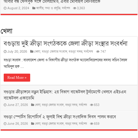
আবার বন্ধ ফেসবুক সঙ্গে টেলিগ্রামও, এবার মোবাইল নেটওয়ার্কে
August 2, 2024
জাতীয়
,
তথ্য ও প্রযুক্তি
,
সর্বশেষ
3,363
খেলা
বগুড়ায় দুই ক্রীড়া সংগঠককে জেলা ক্রীড়া সংস্থার সংবর্ধনা
July 20, 2026
খেলা
,
বগুড়া জেলার সংবাদ
,
বগুড়া সদর
,
সর্বশেষ
747
বগুড়া সংবাদ : বাংলাদেশ জেলা ও বিভাগীয় ক্রীড়া সংগঠক অ্যাসোসিয়েশনের সদস্য সচিব সৈয়দ
আমিনুল হক …
Read More »
বগুড়ার ক্রীড়াঙ্গনে নতুন ইতিহাস: ২য় বিভাগ বাস্কেটবল টুর্নামেন্টে খেলবে এইচএন
বাস্কেটবল একাডেমি
June 27, 2026
খেলা
,
বগুড়া জেলার সংবাদ
,
বগুড়া সদর
,
সর্বশেষ
653
বগুড়া স্পোর্টস রিপোর্টার্স ২ জুলাই বিশ্ব ক্রীড়া সংবাদিক দিবস পালন করবে
June 26, 2026
খেলা
,
বগুড়া জেলার সংবাদ
,
বগুড়া সদর
,
সর্বশেষ
659