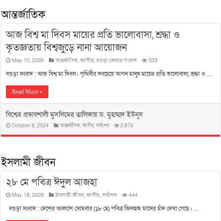
আন্তর্জাতিক
আজ বিশ্ব মা দিবস মায়ের প্রতি ভালোবাসা, শ্রদ্ধা ও
কৃতজ্ঞতায় বিশ্বজুড়ে নানা আয়োজন
May 10, 2026
আন্তর্জাতিক
,
জাতীয়
,
বগুড়া জেলার সংবাদ
533
বগুড়া সংবাদ : আজ বিশ্ব মা দিবস। পৃথিবীর সবচেয়ে আপন মানুষ মায়ের প্রতি ভালোবাসা, শ্রদ্ধা ও …
Read More »
বিশ্বের প্রভাবশালী মুসলিমের তালিকায় ড. মুহাম্মদ ইউনূস
October 8, 2024
আন্তর্জাতিক
,
জাতীয়
,
সর্বশেষ
2,876
ইসলামী জীবন
২৮ মে পবিত্র ঈদুল আজহা
May 18, 2026
ইসলামী জীবন
,
জাতীয়
,
সর্বশেষ
444
বগুড়া সংবাদ : দেশের আকাশে সোমবার (১৮ মে) পবিত্র জিলহজ মাসের চাঁদ দেখা গেছে। …