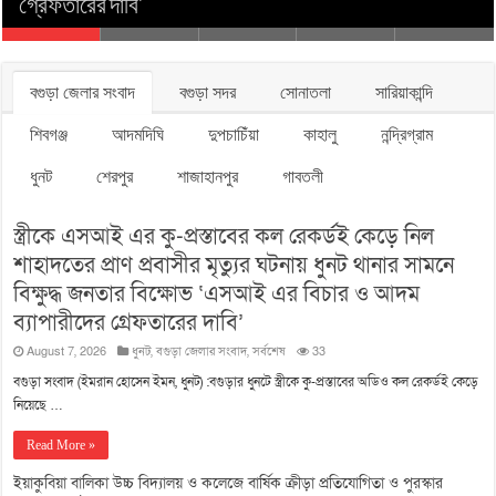
গ্রেফতারের দাবি’
প্রতিযোগিতা ও পুরস্কার বিতরণ অনুষ্ঠিত
চেয়ারম্যান গোলাম রব্বানী
মাহফিল
১১ দলীয় এক্য স্মারকলিপি
বগুড়া জেলার সংবাদ
বগুড়া সদর
সোনাতলা
সারিয়াকান্দি
শিবগঞ্জ
আদমদিঘি
দুপচাচিঁয়া
কাহালু
নন্দ্রিগ্রাম
ধুনট
শেরপুর
শাজাহানপুর
গাবতলী
স্ত্রীকে এসআই এর কু-প্রস্তাবের কল রেকর্ডই কেড়ে নিল
শাহাদতের প্রাণ প্রবাসীর মৃত্যুর ঘটনায় ধুনট থানার সামনে
বিক্ষুদ্ধ জনতার বিক্ষোভ ‘এসআই এর বিচার ও আদম
ব্যাপারীদের গ্রেফতারের দাবি’
August 7, 2026
ধুনট
,
বগুড়া জেলার সংবাদ
,
সর্বশেষ
33
বগুড়া সংবাদ (ইমরান হোসেন ইমন, ধুনট) :বগুড়ার ধুনটে স্ত্রীকে কু-প্রস্তাবের অডিও কল রেকর্ডই কেড়ে
নিয়েছে …
Read More »
ইয়াকুবিয়া বালিকা উচ্চ বিদ্যালয় ও কলেজে বার্ষিক ক্রীড়া প্রতিযোগিতা ও পুরস্কার