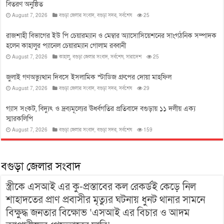
বিতরণ অনুষ্ঠিত
August 7, 2026
বগুড়া জেলার সংবাদ
,
বগুড়া সদর
,
সর্বশেষ
25
রাজশাহী বিভাগের ইউ পি চেয়ারম্যান ও মেম্বার অ্যাসোসিয়েশনের সাংগঠনিক সম্পাদক
হলেন কাহালুর প্যানেল চেয়ারম্যান গোলাম রব্বানী
August 7, 2026
কাহালু
,
বগুড়া জেলার সংবাদ
,
সর্বশেষ
,
সারাদেশ
25
জুলাই গণঅভ্যুত্থান দিবসে ইসলামিক স্টাডিজ গ্রুপের দোয়া মাহফিল
August 7, 2026
বগুড়া জেলার সংবাদ
,
বগুড়া সদর
,
সর্বশেষ
29
গ্যাস সংকট, বিদ্যুৎ ও দ্রব্যমূল্যের ঊর্ধ্বগতির প্রতিবাদে বগুড়ায় ১১ দলীয় এক্য
স্মারকলিপি
August 7, 2026
বগুড়া জেলার সংবাদ
,
বগুড়া সদর
,
সর্বশেষ
159
বগুড়া জেলার সংবাদ
স্ত্রীকে এসআই এর কু-প্রস্তাবের কল রেকর্ডই কেড়ে নিল
শাহাদতের প্রাণ প্রবাসীর মৃত্যুর ঘটনায় ধুনট থানার সামনে
বিক্ষুদ্ধ জনতার বিক্ষোভ ‘এসআই এর বিচার ও আদম