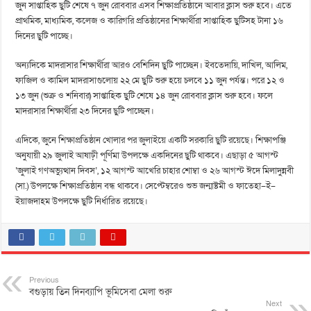
জুন সাপ্তাহিক ছুটি শেষে ৭ জুন রোববার এসব শিক্ষাপ্রতিষ্ঠানে আবার ক্লাস শুরু হবে। এতে
প্রাথমিক, মাধ্যমিক, কলেজ ও কারিগরি প্রতিষ্ঠানের শিক্ষার্থীরা সাপ্তাহিক ছুটিসহ টানা ১৬
দিনের ছুটি পাচ্ছে।
অন্যদিকে মাদরাসার শিক্ষার্থীরা আরও বেশিদিন ছুটি পাচ্ছেন। ইবতেদায়ি, দাখিল, আলিম,
ফাজিল ও কামিল মাদরাসাগুলোয় ২২ মে ছুটি শুরু হয়ে চলবে ১১ জুন পর্যন্ত। পরে ১২ ও
১৩ জুন (শুক্র ও শনিবার) সাপ্তাহিক ছুটি শেষে ১৪ জুন রোববার ক্লাস শুরু হবে। ফলে
মাদরাসার শিক্ষার্থীরা ২৩ দিনের ছুটি পাচ্ছেন।
এদিকে, জুনে শিক্ষাপ্রতিষ্ঠান খোলার পর জুলাইয়ে একটি সরকারি ছুটি রয়েছে। শিক্ষাপঞ্জি
অনুযায়ী ২৯ জুলাই আষাঢ়ী পূর্ণিমা উপলক্ষে একদিনের ছুটি থাকবে। এছাড়া ৫ আগস্ট
‘জুলাই গণঅভ্যুত্থান দিবস’, ১২ আগস্ট আখেরি চাহার শোম্বা ও ২৬ আগস্ট ঈদে মিলাদুন্নবী
(সা.) উপলক্ষে শিক্ষাপ্রতিষ্ঠান বন্ধ থাকবে। সেপ্টেম্বরেও শুভ জন্মাষ্টমী ও ফাতেহা–ই–
ইয়াজদাহম উপলক্ষে ছুটি নির্ধারিত রয়েছে।
Previous
বগুড়ায় তিন দিনব্যাপি ভূমিসেবা মেলা শুরু
Next