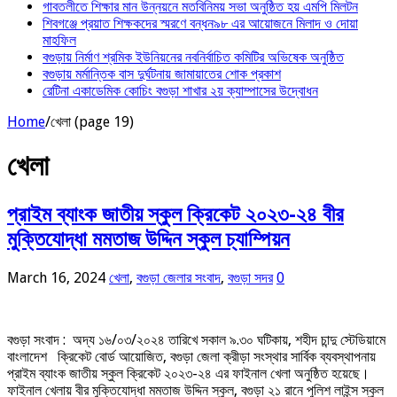
‎গাবতলীতে শিক্ষার মান উন্নয়নে ‎মতবিনিময় সভা অনুষ্ঠিত হয় ‎এমপি মিলটন
শিবগঞ্জে প্রয়াত শিক্ষকদের স্মরণে বন্ধন৯৮ এর আয়োজনে মিলাদ ও দোয়া
মাহফিল
বগুড়ায় নির্মাণ শ্রমিক ইউনিয়নের নবনির্বাচিত কমিটির অভিষেক অনুষ্ঠিত
বগুড়ায় মর্মান্তিক বাস দুর্ঘটনায় জামায়াতের শোক প্রকাশ
রেটিনা একাডেমিক কোচিং বগুড়া শাখার ২য় ক্যাম্পাসের উদ্বোধন
Home
/
খেলা (page 19)
খেলা
প্রাইম ব্যাংক জাতীয় স্কুল ক্রিকেট ২০২৩-২৪ বীর
মুক্তিযোদ্ধা মমতাজ উদ্দিন স্কুল চ্যাম্পিয়ন
March 16, 2024
খেলা
,
বগুড়া জেলার সংবাদ
,
বগুড়া সদর
0
বগুড়া সংবাদ : অদ্য ১৬/০৩/২০২৪ তারিখে সকাল ৯.৩০ ঘটিকায়, শহীদ চান্দু স্টেডিয়ামে
বাংলাদেশ ক্রিকেট বোর্ড আয়োজিত, বগুড়া জেলা ক্রীড়া সংস্থার সার্বিক ব্যবস্থাপনায়
প্রাইম ব্যাংক জাতীয় স্কুল ক্রিকেট ২০২৩-২৪ এর ফাইনাল খেলা অনুষ্ঠিত হয়েছে।
ফাইনাল খেলায় বীর মুক্তিযোদ্ধা মমতাজ উদ্দিন স্কুল, বগুড়া ২১ রানে পুলিশ লাইন্স স্কুল