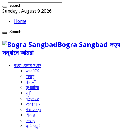
Sunday , August 9 2026
Home
Bogra Sangbad সত্য
সন্ধানে আমরা
বগুড়া জেলার সংবাদ
আদমদিঘি
কাহালু
গাবতলী
দুপচাচিঁয়া
ধুনট
নন্দ্রিগ্রাম
বগুড়া সদর
শাজাহানপুর
শিবগঞ্জ
শেরপুর
সারিয়াকান্দি