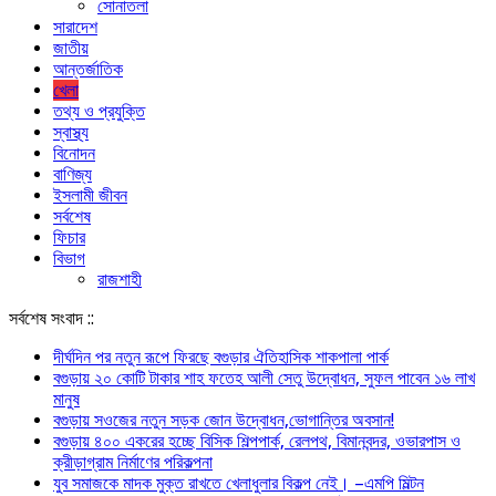
সোনাতলা
সারাদেশ
জাতীয়
আন্তর্জাতিক
খেলা
তথ্য ও প্রযুক্তি
স্বাস্থ্য
বিনোদন
বাণিজ্য
ইসলামী জীবন
সর্বশেষ
ফিচার
বিভাগ
রাজশাহী
সর্বশেষ সংবাদ ::
দীর্ঘদিন পর নতুন রূপে ফিরছে বগুড়ার ঐতিহাসিক শাকপালা পার্ক
বগুড়ায় ২০ কোটি টাকার শাহ ফতেহ আলী সেতু উদ্বোধন, সুফল পাবেন ১৬ লাখ
মানুষ
বগুড়ায় সওজের নতুন সড়ক জোন উদ্বোধন,ভোগান্তির অবসান!
বগুড়ায় ৪০০ একরের হচ্ছে বিসিক শিল্পপার্ক, রেলপথ, বিমানবন্দর, ওভারপাস ও
ক্রীড়াগ্রাম নির্মাণের পরিকল্পনা
যুব সমাজকে মাদক মুক্ত রাখতে খেলাধুলার বিকল্প নেই। –এমপি মিল্টন