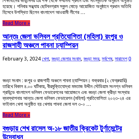
শিক্ষার্থীদের কাউন্সিলর এর পক্ষ থেকে সম্মাননা প্রদান এবং সাংস্কৃতিক অনুষ্ঠান অনুষ্ঠিত
হয়েছে। শনিবার সন্ধ্যায় ছোটবনগ্রাম স্কুল মোড়ে আয়োজিত অনুষ্ঠানে প্রধান অতিথি
হিসেবে উপস্থিত ছিলেন বাংলাদেশ আওয়ামী লীগের …
Read More »
আন্তঃ জেলা ভলিবল প্রতিযোগিতা (মহিলা) রংপুর ও
রাজশাহী অঞ্চলে পাবনা চ্যাম্পিয়ন
February 3, 2024
খেলা
,
বগুড়া জেলার সংবাদ
,
বগুড়া সদর
,
সর্বশেষ
,
সারাদেশ
0
বগুড়া সংবাদ : রংপুর ও রাজশাহী অঞ্চলে পাবনা চ্যাম্পিয়ন। শুক্রবার (২ ফেব্রুয়ারি)
তারিখে বিকাল ৪.০০ ঘটিকায়, বীরমুক্তিযোদ্ধা মমতাজ উদ্দীন স্টেডিয়াম সংলগ্ন ভলিবল
গ্রাউন্ডে বাংলাদেশ ভলিবল ফেডারেশনের আয়োজনে এবং বগুড়া জেলা ক্রীড়া সংস্থার
ব্যবস্থাপনায় আন্তঃ জেলা ভলিবল ফেডারেশন (মহিলা) প্রতিযোগিতা ২০২৩-২৪ এর
ফাইনাল খেলা অনুষ্ঠিত হয় খেলায় পাবনা জেলা দল ৩-০ …
Read More »
বগুড়ায় শেখ রাসেল অ-১৮ জাতীয় ক্রিকেট টুর্ণামেন্টের
উদ্বোধন