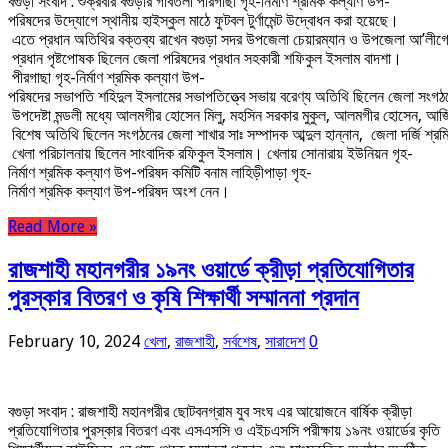
বগুড়া সংবাদ : শুক্রবার বগুড়ার গাবতলী পীরগাছা গৃহ-নির্মাণ শ্রমিক কল্যাণ উপ-
পরিষদের উদ্যোগে স্থানীয় হাইস্কুল মাঠে ফুটবল টুর্ণামেন্ট উদ্বোধন করা হয়েছে।
এতে প্রধান অতিথির বক্তব্য রাখেন বগুড়া সদর উপজেলা চেয়ারম্যান ও উপজেলা আ’লী
প্রধান পৃষ্টপোষক ছিলেন জেলা পরিষদের প্রধান সহকারী শফিকুল ইসলাম বাদশা।
পীরগাছা গৃহ-নির্মাণ শ্রমিক কল্যাণ উপ-
পরিষদের সভাপতি শহিদুল ইসলামের সভাপতিত্ত্বে সভায় বরেণ্য অতিথি ছিলেন জেলা 
উপদেষ্টা মন্ডলী মধ্যে আলমগীর হোসেন মিলু, মহসিন সরকার মুকুল, আলমগীর হোসেন, আ
বিশেষ অতিথি ছিলেন সংগঠনের জেলা শাখার সাঃ সম্পাদক আব্দুল হান্নান, জেলা দর্জি শ
খেলা পরিচালনায় ছিলেন সাংবাদিক রফিকুল ইসলাম। খেলায় সোনারায় ইউনিয়ন গৃহ-
নির্মাণ শ্রমিক কল্যাণ উপ-পরিষদ কমিটি বনাম লাহিড়ীপাড়া গৃহ-
নির্মাণ শ্রমিক কল্যাণ উপ-পরিষদ অংশ নেন।
Read More »
রাজশাহী মহানগরীর ১৯নং ওয়ার্ডে ক্রীড়া প্রতিযোগিতার
পুরস্কার বিতরণ ও কৃষি শিক্ষার্থী সম্মাননা প্রদান
February 10, 2024
খেলা
,
রাজশাহী
,
সর্বশেষ
,
সারাদেশ
0
বগুড়া সংবাদ : রাজশাহী মহানগরীর ছোটবনগ্রাম যুব সংঘ এর আয়োজনে বার্ষিক ক্রীড়া
প্রতিযোগিতার পুরস্কার বিতরণ এবং এসএসসি ও এইচএসসি পরীক্ষায় ১৯নং ওয়ার্ডের কৃতি