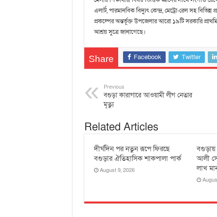
মেলায় শিক্ষার্থীরা বিষয় ভিত্তিক জ্ঞানের সাথে সংগতি রেখে অনু
এলার্ট, পারমানবিক বিদ্যুৎ কেন্দ্র, মেট্রো-রেল সহ বিভ
প্রকল্পের অন্তর্ভূক্ত উপজেলার আরো ১৯টি সরকারি প্রাথ
আশ্রয় সুত্রে জানাগেছে।
Facebook
Twitter
Share
Previous
বগুড়া কারাগারে আওয়ামী লীগ নেতার
মৃত্যু
Related Articles
দীর্ঘদিন পর নতুন রূপে ফিরছে
বগুড়ায়
বগুড়ার ঐতিহাসিক শাকপালা পার্ক
আলী সে
লাখ মা
August 9, 2026
Augus