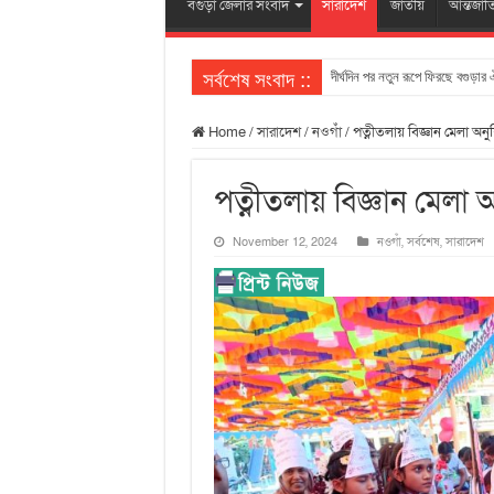
বগুড়া জেলার সংবাদ
সারাদেশ
জাতীয়
আন্তর্জা
সর্বশেষ সংবাদ ::
দীর্ঘদিন পর নতুন রূপে ফিরছে বগুড়ার
Home
/
সারাদেশ
/
নওগাঁ
/
পত্নীতলায় বিজ্ঞান মেলা অনুষ
পত্নীতলায় বিজ্ঞান মেলা অন
November 12, 2024
নওগাঁ
,
সর্বশেষ
,
সারাদেশ