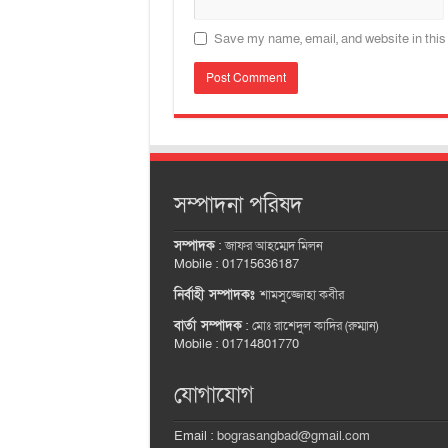
Save my name, email, and website in this
সম্পাদনা পরিষদ
সম্পাদক
:
জাফর আহম্মেদ মিলন
Mobile : 01715636187
নির্বাহী সম্পাদকঃ
শামসুজ্জোহা কবীর
বার্তা সম্পাদক
:
মোঃ রাশেদুল কাদির (রুম্মান)
Mobile : 01714801770
যোগাযোগ
Email :
bograsangbad@gmail.com