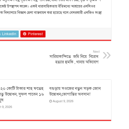
বিক্ষণ যন্ত্র, দূরবিক্ষণ যন্ত্র, পানি চক্র, প্রজাপতির জীবণ চক্র, বৃষ্টি ও ভূমিকম্প
িন্ন প্রজেক্ট উপস্থাপন করেন। একই ধারাবাহিকতায় ইতিমধ্যে আশ্রয়ের এনসিওর
মিক বিদ্যালয়ে বিজ্ঞান মেলা বাস্তবায়ন করা হয়েছে বলে বেসরকারী এনজিও সংস্থা
LinkedIn
Pinterest
Next
সারিয়াকান্দিতে জমি নিয়ে বিরােধ
হত্যার হুমকি , থানায় অভিযোগ
 ২০ কোটি টাকার শাহ ফতেহ
বগুড়ায় সওজের নতুন সড়ক জোন
তু উদ্বোধন, সুফল পাবেন ১৬
উদ্বোধন,ভোগান্তির অবসান!
নুষ
August 9, 2026
t 9, 2026