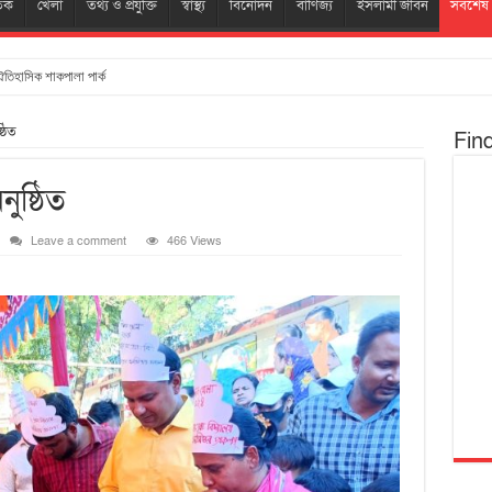
তিক
খেলা
তথ্য ও প্রযুক্তি
স্বাস্থ্য
বিনোদন
বাণিজ্য
ইসলামী জীবন
সর্বশেষ
 ঐতিহাসিক শাকপালা পার্ক
্ঠিত
Fin
ুষ্ঠিত
Leave a comment
466 Views