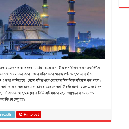
জব মাসের চাঁদ আজ দেখা যায়নি। ফলে আগামীকাল শনিবার পবিত্র জমাদিউস
 রজব মাস গণনা করা হবে। ফলে পবিত্র শবে মেরাজ পালিত হবে আগামী ৮
িটি এ তথ্য জানিয়েছে। দেশে পবিত্র শবে মেরাজের দিন শিক্ষাপ্রতিষ্ঠান বন্ধ থাকে।
অর্থ- রাত্রি বা অন্ধকার এবং আরবি ‘মেরাজ’ অর্থ- উর্ধ্বারোহণ। ইসলাম ধর্মে বলা
ানবী হযরত মোহাম্মদ (সা.)। তিনি এই সফরে মহান আল্লাহর সাক্ষাৎ লাভ
জের বিধান চালু হয়।
inkedIn
Pinterest