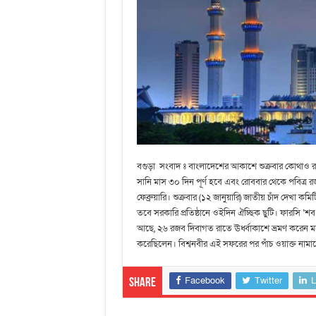
বগুড়া সংবাদ ঃ বাংলাদেশের আকাশে শুক্রবার কোথাও র
সানি মাস ৩০ দিন পূর্ণ হবে এবং রোববার থেকে পবিত্র
ফেব্রুয়ারি। শুক্রবার (১২ জানুয়ারি) জাতীয় চাঁদ দেখা কম
তবে সরকারি প্রতিষ্ঠানে ওইদিন ঐচ্ছিক ছুটি। ফারসি ‘শব’ 
আছে, ২৬ রজব দিবাগত রাতে ঊর্ধ্বাকাশে ভ্রমণ করেন মহ
করেছিলেন। বিশ্বনবীর এই সফরের পর ‍পাঁচ ওয়াক্ত নামা
Facebook
Twitter
L
Share