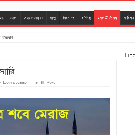
তিক
খেলা
তথ্য ও প্রযুক্তি
স্বাস্থ্য
বিনোদন
বাণিজ্য
ইসলামী জীবন
সর্বশেষ
নায় অভিযোগ
Fin
য়ারি
Leave a comment
801 Views