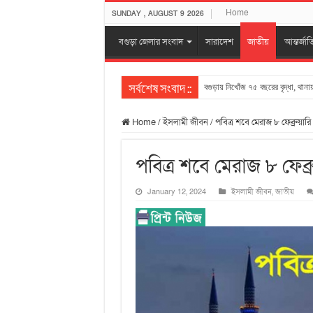
Home
SUNDAY , AUGUST 9 2026
বগুড়া জেলার সংবাদ
সারাদেশ
জাতীয়
আন্তর্জা
বগুড়ায় নিখোঁজ ৭৫ বছরের বৃদ্ধা, থা
সর্বশেষ সংবাদ ::
Home
/
ইসলামী জীবন
/
পবিত্র শবে মেরাজ ৮ ফেব্রুয়ারি
পবিত্র শবে মেরাজ ৮ ফেব্রু
January 12, 2024
ইসলামী জীবন
,
জাতীয়