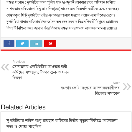
বগুড়া সংবাদ : দুপচাঁচিয়া থানা পুলিশ গত ২৮জুলাই রোববার রাতে অভিযান চালিয়ে
নাশকতার অভিযোগে মিন্টু প্রামানিক(৬০) নামের এক বিএনপি কর্মীকে গ্রেপ্তার করেছে।
গ্রেপ্তারকৃত মিন্টু দুপচাঁচিয়া পৌর এলাকার বড়ধাপ মহল্লার লয়েজ প্রামানিকের ছেলে।
দুপচাঁচিয়া থানার অফিসার ইনচার্জ সনাতন চন্দ্র সরকার বিএনপিকর্মী মিন্টুকে গ্রেপ্তারের
বিষয়টি নিশ্চিত করে জানান, তাঁর বিরুদ্ধে বগুড়া সদর থানায় নাশকতা মামলা রয়েছে।
Previous
সোনাতলায় এলজিইডির আওতায় নারী
কর্মিদের সঞ্চয়কৃত টাকার চেক ও সনদ
বিতরণ
Next
বগুড়ায় কোটা সংস্কার আন্দোলনকারীদের
বিক্ষোভ সমাবেশ
Related Articles
দুপচাঁচিয়ায় শহীদ আবু রায়হান রাহিমের দ্বিতীয় মৃত্যুবার্ষিকীতে আলোচনা
সভা ও দোয়া মাহফিল