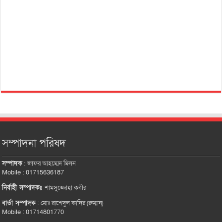
সম্পাদনা পরিষদ
সম্পাদক
:
জাফর আহম্মেদ মিলন
Mobile : 01715636187
নির্বাহী সম্পাদকঃ
শামসুজ্জোহা কবীর
বার্তা সম্পাদক
:
মোঃ রাশেদুল কাদির (রুম্মান)
Mobile : 01714801770