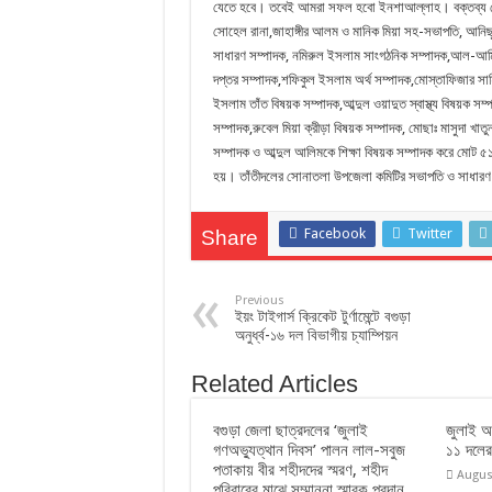
যেতে হবে। তবেই আমরা সফল হবো ইনশাআল্লাহ। বক্তব্য শে
সোহেল রানা,জাহাঙ্গীর আলম ও মানিক মিয়া সহ-সভাপতি, আনিছুর
সাধারণ সম্পাদক, নমিরুল ইসলাম সাংগঠনিক সম্পাদক,আল-আমি
দপ্তর সম্পাদক,শফিকুল ইসলাম অর্থ সম্পাদক,মোস্তাফিজার সাহি
ইসলাম তাঁত বিষয়ক সম্পাদক,আব্দুল ওয়াদুত স্বাস্থ্য বিষয়ক সম্পাদ
সম্পাদক,রুবেল মিয়া ক্রীড়া বিষয়ক সম্পাদক, মোছাঃ মাসুদা খাতু
সম্পাদক ও আব্দুল আলিমকে শিক্ষা বিষয়ক সম্পাদক করে মোট ৫১ সদ
হয়। তাঁতীদলের সোনাতলা উপজেলা কমিটির সভাপতি ও সাধারণ স
Facebook
Twitter
Share
Previous
ইয়ং টাইগার্স ক্রিকেট টুর্ণামেন্টে বগুড়া
অনুর্ধ্ব-১৬ দল বিভাগীয় চ্যাম্পিয়ন
Related Articles
বগুড়া জেলা ছাত্রদলের ‘জুলাই
জুলাই অভ
গণঅভ্যুত্থান দিবস’ পালন লাল-সবুজ
১১ দলের
পতাকায় বীর শহীদদের স্মরণ, শহীদ
Augus
পরিবারের মাঝে সম্মাননা স্মারক প্রদান