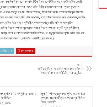
ষে সুজাউল ইসলামকে সভাপতি, মিঠুল ইসলামকে সিনিয়র সহ-সভাপতি,মানিক বেপারী,
 রহমান সাধারণ সম্পাদক, আব্দুল মজিদ সিনিয়র সাধারণ সম্পাদক, শ্যামল মন্ডল সহ-
ন ও আল-মাহমুদ সহ-সাংগঠনিক সম্পাদক, মিলন মিয়া প্রচার সম্পাদক,শফিকুল ইসলাম
ত্য সম্পাদক,রাজ্জাক মিয়া ধর্মীয় সম্পাদক,সোহাগ ইসলাম সমাজ কল্যাণ সম্পাদক,আলঙ্গীর
ক, মানিক মিয়া ক্ষুদ্র ও কুটির শিল্প সম্পাদক,হুমায়ুন কবির নাট্য ও সাংস্কৃতিক
ন মহিলা বিষয়ক সম্পাদক,সুরুজ্জামান আইন বিষয়ক সম্পাদক, রব্বানী প্রাং কৃষি বিষয়ক
স্য বিশিষ্ট বাংলাদেশ জাতীয়তাবাদী তাঁতীদল ৫নং মধুপুর ইউনিয়ন পূর্ণাঙ্গ কমিটি গঠন করা
ম্পাদক স্বাক্ষরিত ২২ জানুয়ারি এ কমিটি অনুমোদন হয়।
LinkedIn
Pinterest
Next
সারিয়াকান্দিতে অনলাইন গণমাধ্যম কর্মীদের
সমন্বয় বৈঠক ও পরিচিতি সভা অনুষ্ঠিত
্যুত্থানের ২য় বর্ষপূতিতে বগুড়ায়
জুলাই গণঅভ্যুত্থানের স্মৃতি ধরে রাখতে
 গণমিছিল
বগুড়ায় আলোকচিত্র ও প্রামাণ্য ভিডিও
চিত্র প্রদর্শনী
t 6, 2026