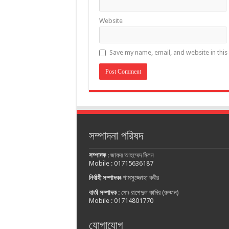
Website
Save my name, email, and website in this
সম্পাদনা পরিষদ
সম্পাদক
:
জাফর আহম্মেদ মিলন
Mobile : 01715636187
নির্বাহী সম্পাদকঃ
শামসুজ্জোহা কবীর
বার্তা সম্পাদক
:
মোঃ রাশেদুল কাদির (রুম্মান)
Mobile : 01714801770
যোগাযোগ