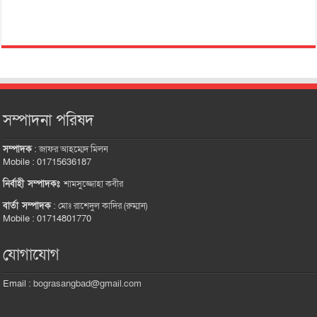
সম্পাদনা পরিষদ
সম্পাদক
:
জাফর আহম্মেদ মিলন
Mobile : 01715636187
নির্বাহী সম্পাদকঃ
শামসুজ্জোহা কবীর
বার্তা সম্পাদক
:
মোঃ রাশেদুল কাদির (রুম্মান)
Mobile : 01714801770
যোগাযোগ
Email :
bograsangbad@gmail.com