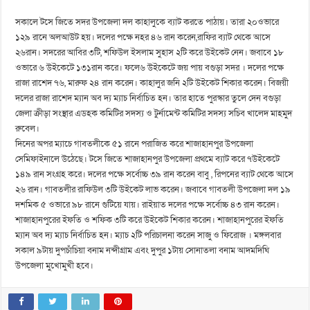
সকালে টসে জিতে সদর উপজেলা দল কাহালুকে ব্যাট করতে পাঠায়। তারা ২০ওভারে
১২৯ রানে অলআউট হয়। দলের পক্ষে নহর ৪৬ রান করেন,রাফির ব্যাট থেকে আসে
২৬রান। সদরের আবির ৩টি, শফিউল ইসলাম সুহাস ২টি করে উইকেট নেন। জবাবে ১৮
ওভারে ৬ উইকেটে ১৩১রান করে। ফলে৬ উইকেটে জয় পায় বগুড়া সদর । দলের পক্ষে
রাজা রাশেদ ৭৬, মারুফ ২৪ রান করেন। কাহালুর জনি ২টি উইকেট শিকার করেন। বিজয়ী
দলের রাজা রাশেদ ম্যান অব দ্য ম্যাচ নির্বাচিত হন। তার হাতে পুরস্কার তুলে দেন বগুড়া
জেলা ক্রীড়া সংস্থার এডহক কমিটির সদস্য ও টুর্নামেন্ট কমিটির সদস্য সচিব খালেদ মাহমুদ
রুবেল।
দিনের অপর ম্যাচে গাবতলীকে ৫১ রানে পরাজিত করে শাজাহানপুর উপজেলা
সেমিফাইনালে উঠেছে। টসে জিতে শাজাহানপুর উপজেলা প্রথমে ব্যাট করে ৭উইকেটে
১৪৯ রান সংগ্রহ করে। দলের পক্ষে সর্বোচ্চ ৩৯ রান করেন বাবু , রিপনের ব্যাট থেকে আসে
২৬ রান। গাবতলীর রাফিউল ৩টি উইকেট লাভ করেন। জবাবে গাবতলী উপজেলা দল ১৯
দশমিক ৫ ওভারে ৯৮ রানে গুটিয়ে যায়। রাইয়াত দলের পক্ষে সর্বোচ্চ ৪৩ রান করেন।
শাজাহানপুরের ইফতি ও শফিক ৩টি করে উইকেট শিকার করেন। শাজাহানপুরের ইফতি
ম্যান অব দ্য ম্যাচ নির্বাচিত হন। ম্যাচ ২টি পরিচালনা করেন সাজু ও ফিরোজ । মঙ্গলবার
সকাল ৯টায় দুপচাঁচিয়া বনাম নন্দীগ্রাম এবং দুপুর ১টায় সোনাতলা বনাম আদমদিঘি
উপজেলা মুখোমুখী হবে।