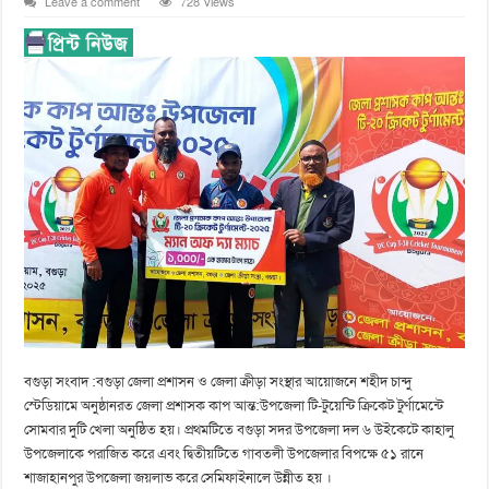
Leave a comment
728 Views
বগুড়া সংবাদ :বগুড়া জেলা প্রশাসন ও জেলা ক্রীড়া সংস্থার আয়োজনে শহীদ চান্দু
স্টেডিয়ামে অনুষ্ঠানরত জেলা প্রশাসক কাপ আন্ত:উপজেলা টি-টুয়েন্টি ক্রিকেট টুর্ণামেন্টে
সোমবার দুটি খেলা অনুষ্ঠিত হয়। প্রথমটিতে বগুড়া সদর উপজেলা দল ৬ উইকেটে কাহালু
উপজেলাকে পরাজিত করে এবং দ্বিতীয়টিতে গাবতলী উপজেলার বিপক্ষে ৫১ রানে
শাজাহানপুর উপজেলা জয়লাভ করে সেমিফাইনালে উন্নীত হয় ।