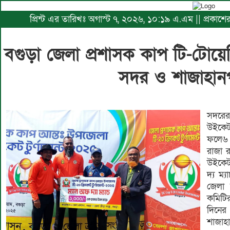
প্রিন্ট এর তারিখঃ অগাস্ট ৭, ২০২৬, ১০:১৯ এ.এম || প্রকাশে
বগুড়া জেলা প্রশাসক কাপ টি-টোয়েন্টি
সদর ও শাজাহানপ
সদরে
উইকেট
ফলে৬ 
রাজা 
উইকেট
দ্য ম্
জেলা ক
কমিটি
দিনের
শাজাহ