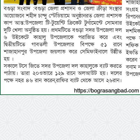
শাজাহ
বগুড়া সংবাদ :বগুড়া জেলা প্রশাসন ও জেলা ক্রীড়া সংস্থার
সংগ্রহ
আয়োজনে শহীদ চান্দু স্টেডিয়ামে অনুষ্ঠানরত জেলা প্রশাসক
রিপনে
কাপ আন্ত:উপজেলা টি-টুয়েন্টি ক্রিকেট টুর্ণামেন্টে সোমবার
উইকে
দুটি খেলা অনুষ্ঠিত হয়। প্রথমটিতে বগুড়া সদর উপজেলা দল
দশমিক
৬ উইকেটে কাহালু উপজেলাকে পরাজিত করে এবং
পক্ষে
দ্বিতীয়টিতে গাবতলী উপজেলার বিপক্ষে ৫১ রানে
শফিক 
শাজাহানপুর উপজেলা জয়লাভ করে সেমিফাইনালে উন্নীত
ইফতি ম
হয় ।
করেন 
সকালে টসে জিতে সদর উপজেলা দল কাহালুকে ব্যাট করতে
বনাম ন
পাঠায়। তারা ২০ওভারে ১২৯ রানে অলআউট হয়। দলের
উপজেল
পক্ষে নহর ৪৬ রান করেন,রাফির ব্যাট থেকে আসে ২৬রান।
https://bograsangbad.com 