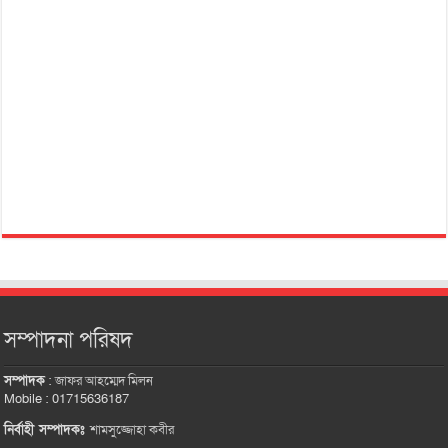
সম্পাদনা পরিষদ
সম্পাদক
:
জাফর আহম্মেদ মিলন
Mobile : 01715636187
নির্বাহী সম্পাদকঃ
শামসুজ্জোহা কবীর