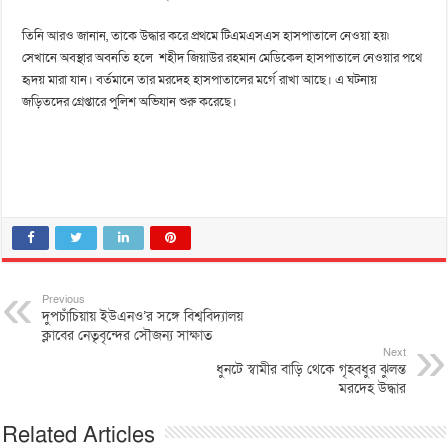
তিনি আরও জানান, তাকে উদ্ধার করে প্রথমে টিএমএসএস হাসপাতালে নেওয়া হয়৷
সেখানে অবস্থার অবনতি হলে শহীদ জিয়াউর রহমান মেডিকেল হাসপাতালে নেওয়ার পথে
হৃদয় মারা যান। বর্তমানে তার মরদেহ হাসপাতালের মর্গে রাখা আছে। এ ঘটনায়
জড়িতদের গ্রেপ্তারে পুলিশ অভিযান শুরু করেছে।
Previous
দুপচাঁচিয়ায় ইউএনও’র সঙ্গে বিশ্ববিদ্যালয়
ক্লাবের নেতৃবৃন্দের সৌজন্য সাক্ষাত
Next
ধুনটে স্বামীর বাড়ি থেকে গৃহবধুর ঝুলন্ত
মরদেহ উদ্ধার
Related Articles