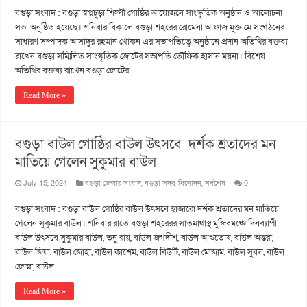
বগুড়া সংবাদ : বগুড়া স্বপ্নচূড়া শিল্পী গোষ্ঠির আয়োজনে সাংস্কৃতিক অনুষ্ঠান ও আলোচনা
সভা অনুষ্ঠিত হয়েছে। শনিবার বিকালে বগুড়া শহরের রোমেনা আফাজ মুক্ত মে সংগঠনের
সাধারণ সম্পাদক আসাদুর রহমান খোকন এর সভাপতিত্বে অনুষ্ঠানে প্রদান অতিথির বক্তব্য
রাখেন বগুড়া সম্মিলিত সাংস্কৃতিক জোটের সভাপতি তৌফিক হাসান ময়না। বিশেষ
অতিথির বক্তব্য রাখেন বগুড়া জোটের …
Read More »
বগুড়া বাউল গো‌ষ্ঠির বাউল উৎস‌বে দর্শক শ্রতা‌দের মন
মা‌তি‌য়ে গে‌লেন সুকুমার বাউল
July 15, 2024
বগুড়া জেলার সংবাদ
,
বগুড়া সদর
,
বিনোদন
,
সর্বশেষ
0
বগুড়া সংবাদ : বগুড়া বাউল গো‌ষ্ঠির বাউল উৎস‌বে হাজা‌রো দর্শক শ্রতা‌দের মন মা‌তি‌য়ে
গে‌লেন সুকুমার বাউল। শ‌নিবার রা‌তে বগুড়া শহ‌রেরর সাতমাথ‌াস্থ মু‌জিবম‌ঞ্চে দিনব‌্যাপী
বাউল উৎস‌বে সুকুমার বাউল, তনু রায়, বাউল জগদীশ, বাউল আশু‌তোষ, বাউল অন্তরা,
বাউল জিয়া, বাউল জোহা, বাউল কা‌শেম, বাউল বিউটি, বাউল মোজাম, বাউল সুবল, বাউল
জোস্না, বাউল …
Read More »