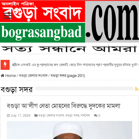
স্ত্রীকে এসআই এর কু-প্রস্তাবের কল রেকর্ডই কেড়ে নিল শাহাদতের প্রাণ প্রবাসীর মৃত্যুর ঘটনায় ধুনট
Home
/
বগুড়া জেলার সংবাদ
/
বগুড়া সদর (page 201)
বগুড়া সদর
বগুড়া আ’লীগ নেতা মোহনের বিরুদ্ধে দুদকের মামলা
July 17, 2024
বগুড়া জেলার সংবাদ
,
বগুড়া সদর
,
সর্বশেষ
0