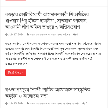
বগুড়ার কোটাবিরোধী আন্দোলনকারী শিক্ষার্থীদের
ধাওয়ায় পিছু হটলো ছাত্রলীগ , সাতমাথা রণক্ষেত্র,
আওয়ামী লীগ অফিস ভাঙচুর ও অগ্নিসংযোগ
July 17, 2024
বগুড়া জেলার সংবাদ
,
বগুড়া সদর
,
সর্বশেষ
0
বগুড়া সংবাদ : কোটা সংস্কার আন্দোলনকে কেন্দ্র করে বগুড়া সাতমাথা রণক্ষেত্রে পরিণত
হয়েছে। মঙ্গলবার বেলা তিনটার দিকে বগুড়া জিলা স্কুল থেকে জেলা স্কুলের প্রাক্তন এবং
বর্তমান শিক্ষার্থীরা সহ বিভিন্ন শিক্ষাপ্রতিষ্ঠানের শিক্ষার্থী বিক্ষোভ মিছিল বের করে। এ সময়
সাতমাথায় ছাত্রলীগ ও আন্দোলনকারীদের মধ্যে ধাওয়া পাল্টা ধাওয়ার ঘটনা ঘটে।
এছাড়াও পরপর বেশ …
Read More »
বগুড়া স্বপ্নচূড়া শিল্পী গোষ্ঠির আয়োজনে সাংস্কৃতিক
অনুষ্ঠান ও আলোচনা সভা
July 15, 2024
বগুড়া জেলার সংবাদ
,
বগুড়া সদর
,
বিনোদন
,
সর্বশেষ
0