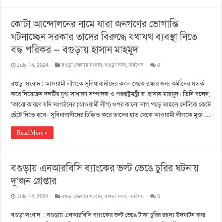
কোটা আন্দোলনের নামে যারা জনগণের ভোগান্তি
ঘটনাচ্ছেন সরকার তাদের বিরুদ্ধে যথাযথ ব্যবস্থা নিতে
বদ্ধ পরিকর — বগুড়ায় হাসান মাহমুদ
July 14, 2024
বগুড়া জেলার সংবাদ
,
বগুড়া সদর
,
সর্বশেষ
0
বগুড়া সংবাদ : আওয়ামী লীগকে সুবিধাবাদীদের কবল থেকে রক্ষার জন্য কর্মীদের সতর্ক
করে দিয়েছেন দলটির যুগ্ম সাধারণ সম্পাদক ও পররাষ্ট্রমন্ত্রী ড. হাসান মাহমুদ। তিনি বলেন,
‘কারো কারণে যদি সংগঠনের (আওয়ামী লীগ) ওপর কালো দাগ পড়ে তাহলে সেটিকে কেটে
ছেঁটে দিতে হবে। সুবিধাবাদীদের চিহ্নিত করে তাদের হাত থেকে আওয়ামী লীগকে মুক্ত …
Read More »
বগুড়ায় এনআরবিসি ব্যাংকের ভল্ট ভেঙে চুরির ঘটনায়
দু’জন গ্রেপ্তার
July 14, 2024
বগুড়া জেলার সংবাদ
,
বগুড়া সদর
,
সর্বশেষ
0
বগুড়া সংবাদ : বগুড়ায় এনআরবিসি ব্যাংকের ভল্ট ভেঙে টাকা চুরির রহস্য উদঘাটন করা