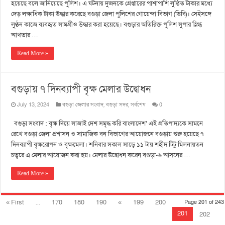
হয়েছে বলে জানিয়েছে পুলিশ। এ ঘটনায় দুজনকে গ্রেপ্তারের পাশাপাশি লুণ্ঠিত টাকার মধ্যে
দেড় লক্ষাধিক টাকা উদ্ধার করেছে বগুড়া জেলা পুলিশের গোয়েন্দা বিভাগ (ডিবি)। সেইসঙ্গে
লুণ্ঠন কাজে ব্যবহৃত সামগ্রীও উদ্ধার করা হয়েছে। বগুড়ার অতিরিক্ত পুলিশ সুপার স্নিগ্ধ
আখতার …
Read More »
বগুড়ায় ৭ দিনব্যাপী বৃক্ষ মেলার উদ্বোধন
July 13, 2024
বগুড়া জেলার সংবাদ
,
বগুড়া সদর
,
সর্বশেষ
0
বগুড়া সংবাদ : বৃক্ষ দিয়ে সাজাই দেশ সমৃদ্ধ করি বাংলাদেশ’ এই প্রতিপাদ্যকে সামনে
রেখে বগুড়া জেলা প্রশাসন ও সামাজিক বন বিভাগের আয়োজনে বগুড়ায় শুরু হয়েছে ৭
দিনব্যাপী বৃক্ষরোপন ও বৃক্ষমেলা। শনিবার সকাল সাড়ে ১১ টায় শহীদ টিটু মিলনায়তন
চত্বরে এ মেলার আয়োজন করা হয়। মেলার উদ্বোধন করেন বগুড়া-৬ আসনের …
Read More »
« First
...
170
180
190
«
199
200
Page 201 of 243
201
202