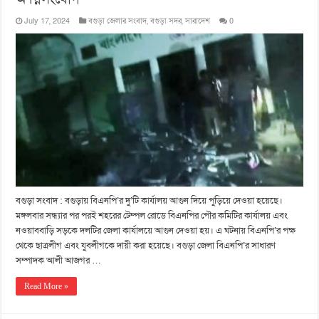
July 17, 2024
বগুড়া জেলার সংবাদ
,
বগুড়া সদর
,
সারাদেশ
0
বগুড়া সংবাদ : বগুড়ায় বিএনপি’র দু’টি কার্যালয় আগুন দিয়ে পুড়িয়ে দেওয়া হয়েছে।
মঙ্গলবার সন্ধ্যার পর পরই শহরের টেম্পল রোডে বিএনপির পৌর কমিটির কার্যালয় এবং
নওয়াববাড়ি সড়কে দলটির জেলা কার্যালয়ে আগুন দেওয়া হয়। এ ঘটনায় বিএনপি’র পক্ষ
থেকে ছাত্রলীগ এবং যুবলীগকে দায়ী করা হয়েছে। বগুড়া জেলা বিএনপি’র সাধারণ
সম্পাদক আলী আজগর …
Read More »