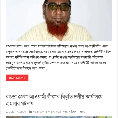
বগুড়া সংবাদ : অবৈধভাবে সম্পদ অর্জনের অভিযোগে বগুড়া জেলা আওয়ামী লীগ নেতা
মঞ্জুরুল আলম মোহনের বিরুদ্ধে দায়ের করা মামলার তদন্ত শেষে আদালতে চার্জশীট দাখিল
করেছে দুর্নীতি দমন কমিশন (দুদক)। সংস্থাটির বগুড়া কার্যালয়ের সহকারি পরিচালক
জাহিদুল ইসলাম গত ৭ জুলাই স্থানীয় স্পেশাল জজ আদালতে চার্জশীটটি দাখিল করেন।
চার্জশীটে তার বিরুদ্ধে অবৈধভাবে …
Read More »
বগুড়া জেলা আওয়ামী লীগের বিবৃতি দলীয় কার্যালয়ে
হামলার ঘটনায়
July 17, 2024
বগুড়া জেলার সংবাদ
,
বগুড়া সদর
,
সর্বশেষ
0