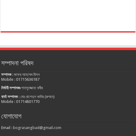
সম্পাদনা পরিষদ
সম্পাদক
:
জাফর আহম্মেদ মিলন
Mobile : 01715636187
নির্বাহী সম্পাদকঃ
শামসুজ্জোহা কবীর
বার্তা সম্পাদক
:
মোঃ রাশেদুল কাদির (রুম্মান)
Mobile : 01714801770
যোগাযোগ
Email :
bograsangbad@gmail.com