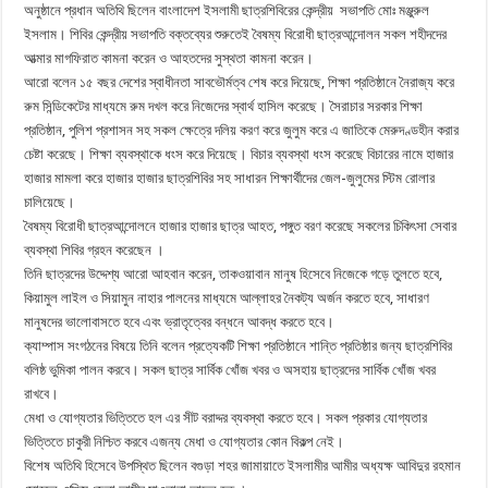
অনুষ্ঠানে প্রধান অতিথি ছিলেন বাংলাদেশ ইসলামী ছাত্রশিবিরের কেন্দ্রীয় সভাপতি মোঃ মঞ্জুরুল
ইসলাম। শিবির কেন্দ্রীয় সভাপতি বক্তব্যের শুরুতেই বৈষম্য বিরোধী ছাত্রআন্দোলন সকল শহীদদের
আত্মার মাগফিরাত কামনা করেন ও আহতদের সুস্থতা কামনা করেন।
আরো বলেন ১৫ বছর দেশের স্বাধীনতা সাবভৌর্মত্ব শেষ করে দিয়েছে, শিক্ষা প্রতিষ্ঠানে নৈরাজ্য করে
রুম সিন্ডিকেটের মাধ্যমে রুম দখল করে নিজেদের স্বার্থ হাসিল করেছে। সৈরাচার সরকার শিক্ষা
প্রতিষ্ঠান, পুলিশ প্রশাসন সহ সকল ক্ষেত্রে দলিয় করণ করে জুলুম করে এ জাতিকে মেরুদণ্ডহীন করার
চেষ্টা করেছে। শিক্ষা ব্যবস্থাকে ধংস করে দিয়েছে। বিচার ব্যবস্থা ধংস করেছে বিচারের নামে হাজার
হাজার মামলা করে হাজার হাজার ছাত্রশিবির সহ সাধারন শিক্ষার্থীদের জেল-জুলুমের স্টিম রোলার
চালিয়েছে।
বৈষম্য বিরোধী ছাত্রআন্দোলনে হাজার হাজার ছাত্র আহত, পঙ্গুত বরণ করেছে সকলের চিকিৎসা সেবার
ব্যবস্থা শিবির গ্রহন করেছেন ।
তিনি ছাত্রদের উদ্দেশ্য আরো আহবান করেন, তাকওয়াবান মানুষ হিসেবে নিজেকে গড়ে তুলতে হবে,
কিয়ামুল লাইল ও সিয়ামুন নাহার পালনের মাধ্যমে আল্লাহর নৈকট্য অর্জন করতে হবে, সাধারণ
মানুষদের ভালোবাসতে হবে এবং ভ্রাতৃত্বের বন্ধনে আবদ্ধ করতে হবে।
ক্যাম্পাস সংগঠনের বিষয়ে তিনি বলেন প্রত্যেকটি শিক্ষা প্রতিষ্ঠানে শান্তি প্রতিষ্ঠার জন্য ছাত্রশিবির
বলিষ্ঠ ভুমিকা পালন করবে। সকল ছাত্র সার্বিক খোঁজ খবর ও অসহায় ছাত্রদের সার্বিক খোঁজ খবর
রাখবে।
মেধা ও যোগ্যতার ভিত্তিতে হল এর সীট বরাদ্দর ব্যবস্থা করতে হবে। সকল প্রকার যোগ্যতার
ভিত্তিতে চাকুরী নিশ্চিত করবে এজন্য মেধা ও যোগ্যতার কোন বিকল্প নেই।
বিশেষ অতিথি হিসেবে উপস্থিত ছিলেন বগুড়া শহর জামায়াতে ইসলামীর আমীর অধ্যক্ষ আবিদুর রহমান