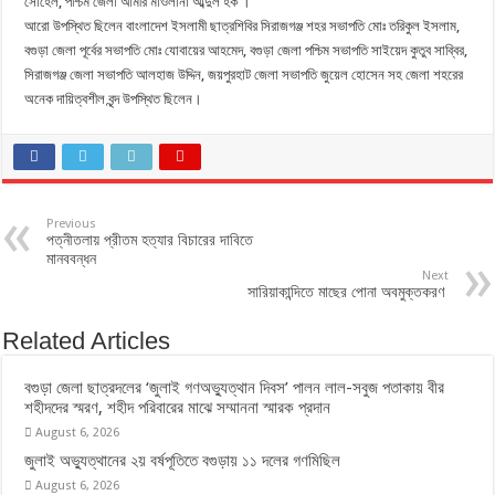
সোহেল, পশ্চিম জেলা আমীর মাওলানা আব্দুল হক ।
আরো উপস্থিত ছিলেন বাংলাদেশ ইসলামী ছাত্রশিবির সিরাজগঞ্জ শহর সভাপতি মোঃ তরিকুল ইসলাম,
বগুড়া জেলা পূর্বের সভাপতি মোঃ যোবায়ের আহমেদ, বগুড়া জেলা পশ্চিম সভাপতি সাইয়েদ কুতুব সাব্বির,
সিরাজগঞ্জ জেলা সভাপতি আলহাজ উদ্দিন, জয়পুরহাট জেলা সভাপতি জুয়েল হোসেন সহ জেলা শহরের
অনেক দায়িত্বশীল বৃন্দ উপস্থিত ছিলেন।
Previous
পত্নীতলায় প্রীতম হত্যার বিচারের দাবিতে
মানববন্ধন
Next
সারিয়াকান্দিতে মাছের পোনা অবমুক্তকরণ
Related Articles
বগুড়া জেলা ছাত্রদলের ‘জুলাই গণঅভ্যুত্থান দিবস’ পালন লাল-সবুজ পতাকায় বীর
শহীদদের স্মরণ, শহীদ পরিবারের মাঝে সম্মাননা স্মারক প্রদান
August 6, 2026
জুলাই অভ্যুত্থানের ২য় বর্ষপূতিতে বগুড়ায় ১১ দলের গণমিছিল
August 6, 2026