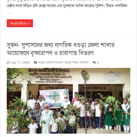
চেষ্টার সঙ্গে জ‌ড়িত র‌নি মোল্লা নামের এক যুবককে আটক ক‌রে‌ছে পু‌লিশ। নিহত সান‌জিদা
…
Read More »
সুজন- সুশাসনের জন্য নাগরিক বগুড়া জেলা শাখার
আয়োজনে বৃক্ষরোপন ও চারাগাছ বিতরণ
July 17, 2024
বগুড়া জেলার সংবাদ
,
বগুড়া সদর
,
সর্বশেষ
0