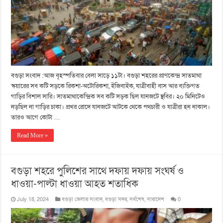
বগুড়া সংবাদ :আজ বৃহস্পতিবার বেলা সাড়ে ১১টা। বগুড়া শহরের প্রাণকেন্দ্র সাতমাথা
স্কয়ারের সব কটি সড়কে রিকশা-অটোরিকশা, ইজিবাইক, যাত্রীবাহী বাস আর ব্যক্তিগত
গাড়ির বিশাল সারি। সাতমাথাকেন্দ্রিক সব কটি সড়ক ছিল যানজটে স্থবির। ২০ মিনিটেও
নড়ছিল না গাড়ির চাকা। প্রখর রোদে যানজটে আটকে থেকে পথচারী ও যাত্রীরা হন নাকাল।
তারও আগে কোটা …
Read More »
বগুড়া শহরে পুলিশের সাথে দফায় দফায় সংঘর্ষ ও
ধাওয়া-পাল্টা ধাওয়া আহত শতাধিক
July 18, 2024
বগুড়া জেলার সংবাদ
,
বগুড়া সদর
,
সর্বশেষ
,
সারাদেশ
0