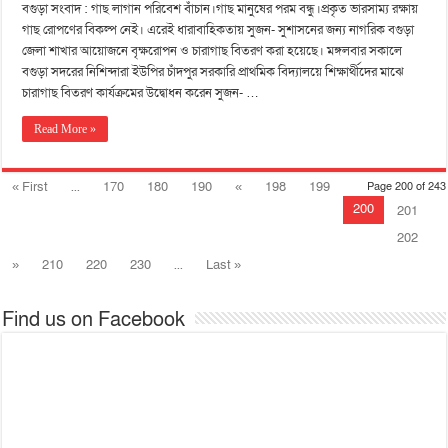
বগুড়া সংবাদ : গাছ লাগান পরিবেশ বাঁচান।গাছ মানুষের পরম বন্ধু।প্রকৃত ভারসাম্য রক্ষায়
গাছ রোপণের বিকল্প নেই। এরেই ধারাবাহিকতায় সুজন- সুশাসনের জন্য নাগরিক বগুড়া
জেলা শাখার আয়োজনে বৃক্ষরোপন ও চারাগাছ বিতরণ করা হয়েছে। মঙ্গলবার সকালে
বগুড়া সদরের নিশিন্দারা ইউপির চাঁদপুর সরকারি প্রাথমিক বিদ্যালয়ে শিক্ষার্থীদের মাঝে
চারাগাছ বিতরণ কার্যক্রমের উদ্বোধন করেন সুজন- …
Read More »
« First
...
170
180
190
«
198
199
Page 200 of 243
200
201
202
»
210
220
230
...
Last »
Find us on Facebook