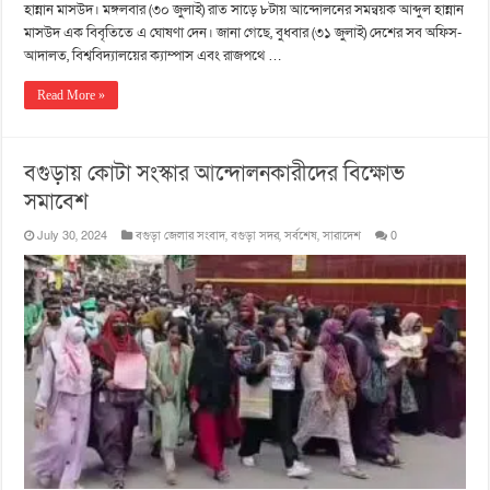
হান্নান মাসউদ। মঙ্গলবার (৩০ জুলাই) রাত সাড়ে ৮টায় আন্দোলনের সমন্বয়ক আব্দুল হান্নান
মাসউদ এক বিবৃতিতে এ ঘোষণা দেন। জানা গেছে, বুধবার (৩১ জুলাই) দেশের সব অফিস-
আদালত, বিশ্ববিদ্যালয়ের ক্যাম্পাস এবং রাজপথে …
Read More »
বগুড়ায় কোটা সংস্কার আন্দোলনকারীদের বিক্ষোভ
সমাবেশ
July 30, 2024
বগুড়া জেলার সংবাদ
,
বগুড়া সদর
,
সর্বশেষ
,
সারাদেশ
0