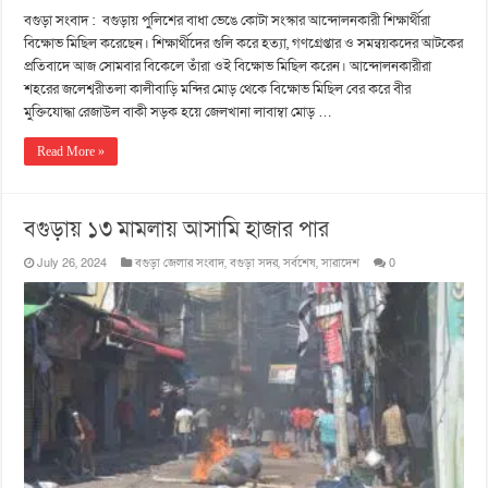
বগুড়া সংবাদ : বগুড়ায় পুলিশের বাধা ভেঙে কোটা সংস্কার আন্দোলনকারী শিক্ষার্থীরা
বিক্ষোভ মিছিল করেছেন। শিক্ষার্থীদের গুলি করে হত্যা, গণগ্রেপ্তার ও সমন্বয়কদের আটকের
প্রতিবাদে আজ সোমবার বিকেলে তাঁরা ওই বিক্ষোভ মিছিল করেন। আন্দোলনকারীরা
শহরের জলেশ্বরীতলা কালীবাড়ি মন্দির মোড় থেকে বিক্ষোভ মিছিল বের করে বীর
মুক্তিযোদ্ধা রেজাউল বাকী সড়ক হয়ে জেলখানা লাবাম্বা মোড় …
Read More »
বগুড়ায় ১৩ মামলায় আসামি হাজার পার
July 26, 2024
বগুড়া জেলার সংবাদ
,
বগুড়া সদর
,
সর্বশেষ
,
সারাদেশ
0