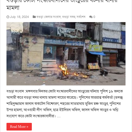
বগুড়ায় কোটা সংস্কারবাদীদের ভাংচুরের ঘটনায় থানায়
মামলা
July 18, 2024
বগুড়া জেলার সংবাদ
,
বগুড়া সদর
,
সর্বশেষ
0
বগুড়া সংবাদ :মঙ্গলবার দিনভর কোটা সংস্কারবাদীদের ভাংচুরের ঘটনায় পুলিশ ১৯ জনকে
আসামী করে বগুড়া সদর থানায় মামলা দায়ের করেছে। পুলিশের ভারপ্রাপ্ত কর্মকর্তা (তদন্ত)
শাহিনুজ্জামান জানান ককটেল বিষ্ফোরণ, শহরের সাতমাথায় মুজিব মঞ্চ ভাংচুর, পুলিশের
উপর হামলা, আওয়ামী লীগ অফিস, ছাত্র ইউনিয়ন অফিস, জাসদ অফিস ভাংচুর ও অগ্নি
সংযোগ করে কোটা সংস্কারকাবাদীরা। …
Read More »