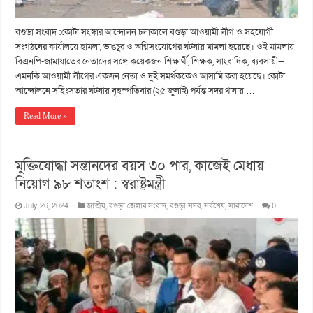
বগুড়া সংবাদ :কোটা সংস্কার আন্দোলন চলাকালে বগুড়া আওয়ামী লীগ ও সহযোগী
সংগঠনের কার্যালয়ে হামলা, ভাঙচুর ও অগ্নিসংযোগের ঘটনায় মামলা হয়েছে। ওই মামলায়
বিএনপি-জামায়াতের নেতাদের সঙ্গে কয়েকজন শিক্ষার্থী, শিক্ষক, সাংবাদিক, ব্যবসায়ী—
এমনকি আওয়ামী লীগের একজন নেতা ও দুই সমর্থককেও আসামি করা হয়েছে। কোটা
আন্দোলনে সহিংসতার ঘটনায় বৃহস্পতিবার (২৫ জুলাই) পর্যন্ত সদর থানায় …
Read More »
মুক্তিযোদ্ধা সন্তানদের বয়স ৩০ পার, কাজেই মেধায়
নিয়োগ ৯৮ শতাংশ : স্বরাষ্ট্রমন্ত্রী
July 26, 2024
জাতীয়
,
বগুড়া জেলার সংবাদ
,
বগুড়া সদর
,
সর্বশেষ
,
সারাদেশ
0