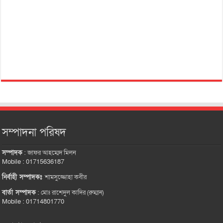
সম্পাদনা পরিষদ
সম্পাদক
:
জাফর আহম্মেদ মিলন
Mobile : 01715636187
নির্বাহী সম্পাদকঃ
শামসুজ্জোহা কবীর
বার্তা সম্পাদক
:
মোঃ রাশেদুল কাদির (রুম্মান)
Mobile : 01714801770