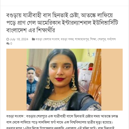
বগুড়ায় যাত্রীবাহী বাস ছিনতাই চেষ্টা, আতঙ্কে লাফিয়ে
পড়ে প্রাণ গেল আমে‌রিকান ইন্টারন্যাশনাল ইউনিভার্সিটি
বাংলা‌দে‌শ এর শিক্ষার্থীর
July 18, 2024
বগুড়া জেলার সংবাদ
,
বগুড়া সদর
,
শাজাহানপুর
,
শিক্ষা
,
শেরপুর
,
সর্বশেষ
0
বগুড়া সংবাদ : বগুড়ার শেরপু‌রে এক যাত্রীবাহী বাসে ছিনতাই চেষ্টার সময় আত‌ঙ্কে চলন্ত
বাস থে‌কে লা‌ফি‌য়ে প‌ড়ে সান‌জিদা স্বর্ণা না‌মে এক বিশ্ববিদ্যালয় ছাত্রীর মৃত্যু হ‌য়ে‌ছে।
বুধবার দুপুর ১২টার দিকে উপ‌জেলার ধনকু‌ন্ডি এলাকায় এই ঘটনা ঘ‌টে। বাস ছিনতাই