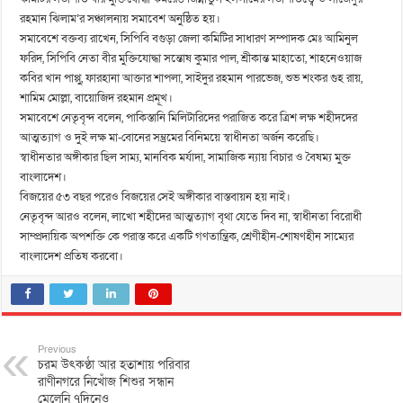
রহমান ঝিলাম’র সঞ্চালনায় সমাবেশ অনুষ্ঠিত হয়।
সমাবেশে বক্তব্য রাখেন, সিপিবি বগুড়া জেলা কমিটির সাধারণ সম্পাদক মেঃ আমিনুল
ফরিদ, সিপিবি নেতা বীর মুক্তিযোদ্ধা সন্তোষ কুমার পাল, শ্রীকান্ত মাহাতো, শাহনেওয়াজ
কবির খান পাপ্পু, ফারহানা আক্তার শাপলা, সাইদুর রহমান পারভেজ, শুভ শংকর গুহ রায়,
শামিম মোল্লা, বায়োজিদ রহমান প্রমূখ।
সমাবেশে নেতৃবৃন্দ বলেন, পাকিস্তানি মিলিটারিদের পরাজিত করে ত্রিশ লক্ষ শহীদদের
আত্মত্যাগ ও দুই লক্ষ মা-বোনের সম্ভ্রমের বিনিময়ে স্বাধীনতা অর্জন করেছি।
স্বাধীনতার অঙ্গীকার ছিল সাম্য, মানবিক মর্যাদা, সামাজিক ন্যায় বিচার ও বৈষম্য মুক্ত
বাংলাদেশ।
বিজয়ের ৫৩ বছর পরেও বিজয়ের সেই অঙ্গীকার বাস্তবায়ন হয় নাই।
নেতৃবৃন্দ আরও বলেন, লাখো শহীদের আত্মত্যাগ বৃথা যেতে দিব না, স্বাধীনতা বিরোধী
সাম্প্রদায়িক অপশক্তি কে পরাস্ত করে একটি গণতান্ত্রিক, শ্রেণীহীন-শোষণহীন সাম্যের
বাংলাদেশ প্রতিষ করবো।
Previous
চরম উৎকণ্ঠা আর হতাশায় পরিবার
রাণীনগরে নিখোঁজ শিশুর সন্ধান
মেলেনি ৭দিনেও