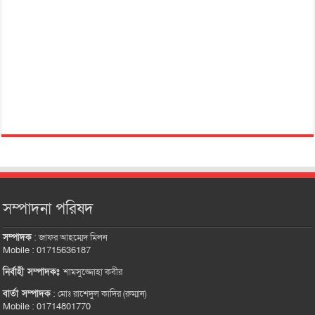
সম্পাদনা পরিষদ
সম্পাদক
:
জাফর আহম্মেদ মিলন
Mobile : 01715636187
নির্বাহী সম্পাদকঃ
শামসুজ্জোহা কবীর
বার্তা সম্পাদক
:
মোঃ রাশেদুল কাদির (রুম্মান)
Mobile : 01714801770