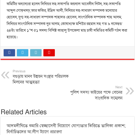
কমিটির অন্যান্যরা হলেন সিনিয়র সহ-সভাপতি জয়নাল আবেদীন লিটন, সহ-সভাপতি
আব্দুল গোফ্ধসঢ়;ফার ফকির, ইদ্রিস আলী, সিনিয়র সহ-সাধারণ সম্পাদক মনোয়ার
হোসেন, যুগ্ম সহ-সাধারণ সম্পাদক শাহাদত হোসেন, সাংগঠনিক সম্পাদক শাহ আলম,
সিনিয়র সাংগঠনিক সম্পাদক নুর আলম, কোষাধ্যক্ষ মশিউর রহমান সহ গত ৯ নভেম্বর/
২৪ইং তারিখে ১”শ ৫১ সদস্য বিশিষ্ট কাহালু উপজেলা মাছ চাষী সমিতির কমিটি গঠন করা
হয়েছে।
Previous
বগুড়ায় মানব উন্নয়ন সংস্থার পরিচালক
মিলনের আত্মহত্যা
Next
পুলিশ সদস্য ভাইয়ের পক্ষে বোনের
সাংবাদিক সম্মেলন
Related Articles
আদমদীঘিতে শুমারি স্বেচ্ছাসেবী নিয়োগে যোগ্যতার ভিত্তিতে তালিকা প্রকাশ;
নির্বাচিতদের আ.লীগ ট্যাগে প্রচারণা