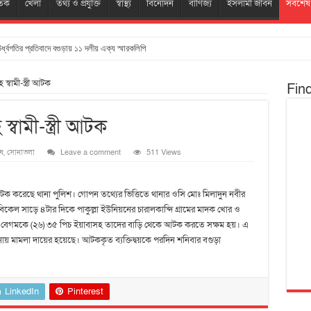
তিক
খেলা
তথ্য ও প্রযুক্তি
স্বাস্থ্য
বিনোদন
বাণিজ্য
ইসলামী জীবন
সর্বশেষ
ঊর্ধ্বগতির প্রতিবাদে বগুড়ায় ১১ দলীয় এক্য স্মারকলিপি
্বামী-স্ত্রী আটক
Fin
্বামী-স্ত্রী আটক
েষ
,
সোনাতলা
Leave a comment
511 Views
ে আটক করেছে থানা পুলিশ। গোপন তথ্যের ভিত্তিতে থানার ওসি মোঃ মিলাদুন নবীর
কেল সাড়ে ৪টার দিকে পাকুল্লা ইউনিয়নের চারালকান্দি গ্রামের মাদক খোর ও
হারা বেগমকে (২৬) ৩৫ পিচ ইয়াবাসহ তাদের বাড়ি থেকে আটক করতে সক্ষম হয়। এ
ানায় মামলা দায়ের হয়েছে। আটককৃত ব্যক্তিদ্বয়কে পরদিন শনিবার বগুড়া
LinkedIn
Pinterest