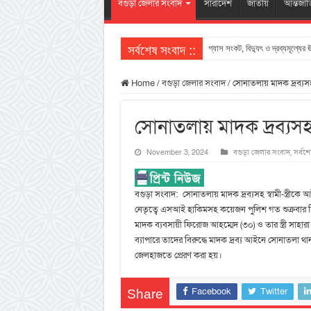
বগুড়া জেলার সংবাদ
সারাদেশ
জাতীয়
আন্তর্জা
সর্বশেষ সংবাদ ::
গ্যাস সংকট, বিদ্যুৎ ও দ্রব্যমূল্যের 
Home
/
বগুড়া জেলার সংবাদ
/
সোনাতলায় মাদক দ্রব্যসহ স
সোনাতলায় মাদক দ্রব্যসহ স
November 3, 2024
বগুড়া জেলার সংবাদ
,
সর্বশ
বগুড়া সংবাদ: সোনাতলায় মাদক দ্রব্যসহ স্বামী-স্ত্রীক
নেতৃত্বে এসআই হাকিমসহ কয়েজন পুলিশ গত শুক্রবার বি
মাদক ব্যবসায়ী ফিরোজ আহম্মেদ (৩০) ও তার স্ত্রী সা
ব্যাপারে তাদের বিরুদ্ধে মাদক দ্রব্য আইনে সোনাতলা থ
জেলহাজতে প্রেরণ করা হয়।
Facebook
Twitter
Share