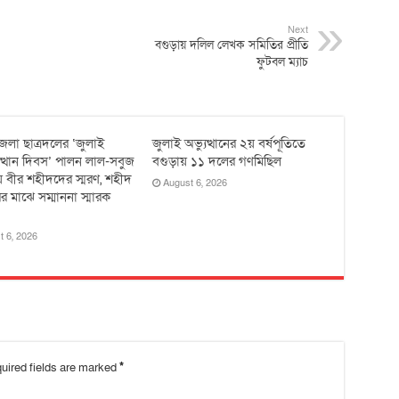
Next
বগুড়ায় দলিল লেখক সমিতির প্রীতি
ফুটবল ম্যাচ
েলা ছাত্রদলের ‘জুলাই
জুলাই অভ্যুত্থানের ২য় বর্ষপূতিতে
ুত্থান দিবস’ পালন লাল-সবুজ
বগুড়ায় ১১ দলের গণমিছিল
 বীর শহীদদের স্মরণ, শহীদ
August 6, 2026
র মাঝে সম্মাননা স্মারক
t 6, 2026
uired fields are marked
*