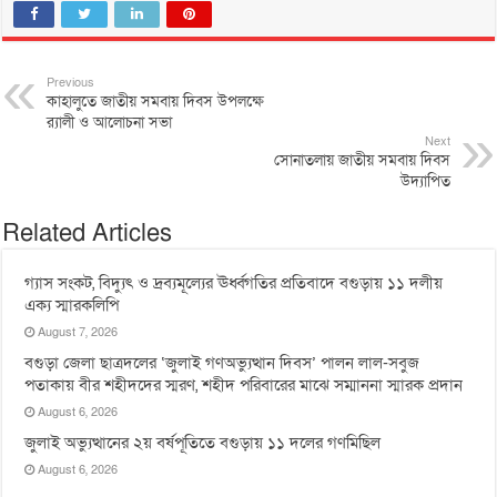
Previous
কাহালুতে জাতীয় সমবায় দিবস উপলক্ষে
র‌্যালী ও আলোচনা সভা
Next
সোনাতলায় জাতীয় সমবায় দিবস
উদ্যাপিত
Related Articles
গ্যাস সংকট, বিদ্যুৎ ও দ্রব্যমূল্যের ঊর্ধ্বগতির প্রতিবাদে বগুড়ায় ১১ দলীয়
এক্য স্মারকলিপি
August 7, 2026
বগুড়া জেলা ছাত্রদলের ‘জুলাই গণঅভ্যুত্থান দিবস’ পালন লাল-সবুজ
পতাকায় বীর শহীদদের স্মরণ, শহীদ পরিবারের মাঝে সম্মাননা স্মারক প্রদান
August 6, 2026
জুলাই অভ্যুত্থানের ২য় বর্ষপূতিতে বগুড়ায় ১১ দলের গণমিছিল
August 6, 2026