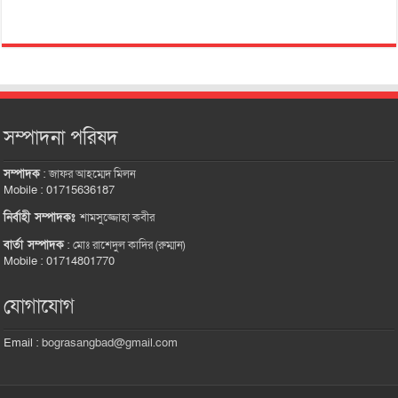
সম্পাদনা পরিষদ
সম্পাদক
:
জাফর আহম্মেদ মিলন
Mobile : 01715636187
নির্বাহী সম্পাদকঃ
শামসুজ্জোহা কবীর
বার্তা সম্পাদক
:
মোঃ রাশেদুল কাদির (রুম্মান)
Mobile : 01714801770
যোগাযোগ
Email :
bograsangbad@gmail.com