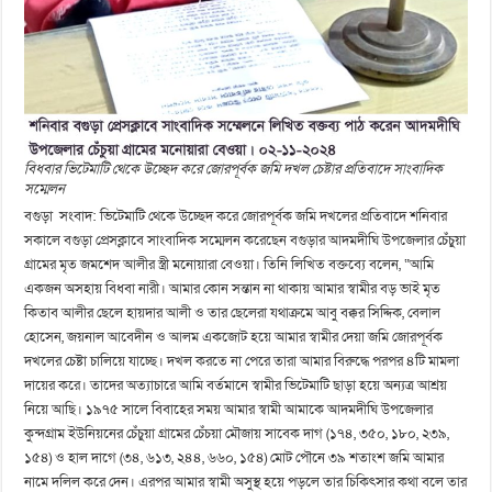
বিধবার ভিটেমাটি থেকে উচ্ছেদ করে জোরপূর্বক জমি দখল চেষ্টার প্রতিবাদে সাংবাদিক
সম্মেলন
বগুড়া সংবাদ: ভিটেমাটি থেকে উচ্ছেদ করে জোরপূর্বক জমি দখলের প্রতিবাদে শনিবার
সকালে বগুড়া প্রেসক্লাবে সাংবাদিক সম্মেলন করেছেন বগুড়ার আদমদীঘি উপজেলার চেঁচুয়া
গ্রামের মৃত জমশেদ আলীর স্ত্রী মনোয়ারা বেওয়া। তিনি লিখিত বক্তব্যে বলেন, “আমি
একজন অসহায় বিধবা নারী। আমার কোন সন্তান না থাকায় আমার স্বামীর বড় ভাই মৃত
কিতাব আলীর ছেলে হায়দার আলী ও তার ছেলেরা যথাক্রমে আবু বক্কর সিদ্দিক, বেলাল
হোসেন, জয়নাল আবেদীন ও আলম একজোট হয়ে আমার স্বামীর দেয়া জমি জোরপূর্বক
দখলের চেষ্টা চালিয়ে যাচ্ছে। দখল করতে না পেরে তারা আমার বিরুদ্ধে পরপর ৪টি মামলা
দায়ের করে। তাদের অত্যাচারে আমি বর্তমানে স্বামীর ভিটেমাটি ছাড়া হয়ে অন্যত্র আশ্রয়
নিয়ে আছি। ১৯৭৫ সালে বিবাহের সময় আমার স্বামী আমাকে আদমদীঘি উপজেলার
কুন্দগ্রাম ইউনিয়নের চেঁচুয়া গ্রামের চেঁচয়া মৌজায় সাবেক দাগ (১৭৪, ৩৫০, ১৮০, ২৩৯,
১৫৪) ও হাল দাগে (৩৪, ৬১৩, ২৪৪, ৬৬০, ১৫৪) মোট পৌনে ৩৯ শতাংশ জমি আমার
নামে দলিল করে দেন। এরপর আমার স্বামী অসুস্থ হয়ে পড়লে তার চিকিৎসার কথা বলে তার