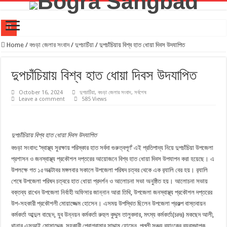
বগুড়ায় নিখোঁজ ৭৫ বছরের বৃদ্ধা, থানায় অভিযোগ
Home
/
বগুড়া জেলার সংবাদ
/
দুপচাচিঁয়া
/
দুপচাঁচিয়ায় বিশ্ব হাত ধোয়া দিবস উদযাপিত
অসুস্থ শ্রমিক নেতা মাসুদ মন্ডলকে দেখতে ক্লিনিকে শ্রমিক নেতৃবৃন্দ
দুপচাঁচিয়ায় বিশ্ব হাত ধোয়া দিবস উদযাপিত
আদমদীঘিতে শুমারি স্বেচ্ছাসেবী নিয়োগে যোগ্যতার ভিত্তিতে তালিকা প্রকাশ; নির্বাচিতদের আ.লীগ ট্যাগে প্রচা
বগুড়ায় প্রকাশ শৈলীর গৌরবের ২১ বছর উৎসব পা‌লিত
October 16, 2024
দুপচাচিঁয়া
,
বগুড়া জেলার সংবাদ
,
সর্বশেষ
Leave a comment
585 Views
বগুড়ায় দেশীয় সাংস্কৃতিক সংসদের জুলাই ৩৬ সাংস্কৃতিক উৎসব
বগুড়ার কৈচর মৌজায় প্রস্তাবিত শিল্প পার্কের স্থান পরিদর্শন করলেন শিল্পমন্ত্রী
দুপচাঁচিয়ায় বিশ্ব হাত ধোয়া দিবস উদযাপিত
দীর্ঘদিন পর নতুন রূপে ফিরছে বগুড়ার ঐতিহাসিক শাকপালা পার্ক
বগুড়া সংবাদ: ‘স্বাস্থ্য সুরক্ষায় পরিস্কার হাত সর্বদা গুরুত্বপূর্ণ’ এই প্রতিপাদ্য নিয়ে দুপচাঁচিয়া উপজেলা
বগুড়ায় ২০ কোটি টাকার শাহ ফতেহ আলী সেতু উদ্বোধন, সুফল পাবেন ১৬ লাখ মানুষ
প্রশাসন ও জনস্বাস্থ্য প্রকৌশল দপ্তরের আয়োজনে বিশ্ব হাত ধোয়া দিবস উপযাপন করা হয়েছে। এ
উপলক্ষে গত ১৫অক্টোবর মঙ্গলবার সকালে উপজেলা পরিষদ চত্বর থেকে এক র‌্যালি বের হয়। র‌্যালি
বগুড়ায় সওজের নতুন সড়ক জোন উদ্বোধন,ভোগান্তির অবসান!
শেষে উপজেলা পরিষদ চত্বরে হাত ধোয়া প্রদর্শন ও আলোচনা সভা অনুষ্ঠিত হয়। আলোচনা সভায়
বগুড়ায় ৪০০ একরের হচ্ছে বিসিক শিল্পপার্ক, রেলপথ, বিমানবন্দর, ওভারপাস ও ক্রীড়াগ্রাম নির্মাণের পরিকল্পনা
বক্তব্য রাখেন উপজেলা নির্বাহী অফিসার জান্নান আরা তিথি, উপজেলা জনস্বাস্থ্য প্রকৌশল দপ্তরের
উপ-সহকারী প্রকৌশলী মোয়াজ্জেম হোসেন। এসময় উপস্থিত ছিলেন উপজেলা প্রকল্প বাস্তবায়ন
কর্মকর্তা আব্দুল বাছেদ, যুব উন্নয়ন কর্মকর্তা রুহুল কুদ্দুস তালুকদার, মৎস্য কর্মকর্তা(চঃদঃ) মকছেদ আলী,
থানার এসআই মোসাদ্দেক, সহকারী প্রোগ্রামার সাদ্দাম হোসেন, পল্লী সঞ্চয় ব্যাংকের ব্যবস্থাপক