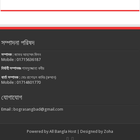
সম্পাদনা পরিষদ
সম্পাদক
:
জাফর আহম্মেদ মিলন
Mobile : 01715636187
নির্বাহী সম্পাদকঃ
শামসুজ্জোহা কবীর
বার্তা সম্পাদক
:
মোঃ রাশেদুল কাদির (রুম্মান)
Mobile : 01714801770
যোগাযোগ
Email :
bograsangbad@gmail.com
Powered by
All Bangla Host
| Designed by
Zoha