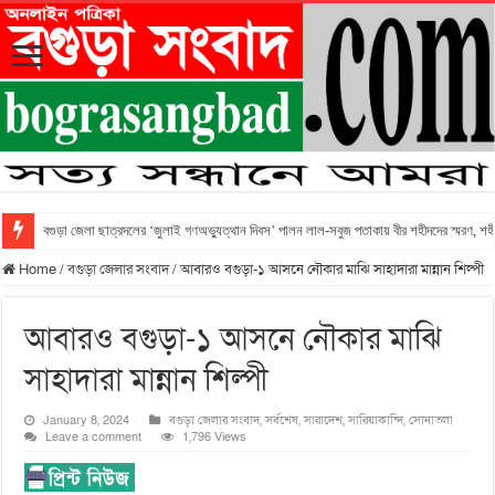
বগুড়া জেলা ছাত্রদলের ‘জুলাই গণঅভ্যুত্থান দিবস’ পালন লাল-সবুজ পতাকায় বীর শহীদদের স্মরণ, শহীদ 
Home
/
বগুড়া জেলার সংবাদ
/
আবারও বগুড়া-১ আসনে নৌকার মাঝি সাহাদারা মান্নান শিল্পী
আবারও বগুড়া-১ আসনে নৌকার মাঝি
সাহাদারা মান্নান শিল্পী
January 8, 2024
বগুড়া জেলার সংবাদ
,
সর্বশেষ
,
সারাদেশ
,
সারিয়াকান্দি
,
সোনাতলা
Leave a comment
1,796 Views