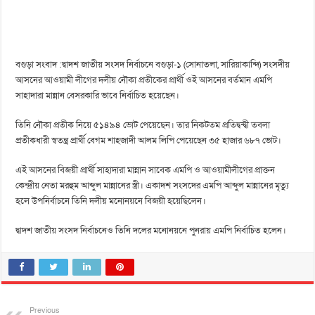
বগুড়া সংবাদ :দ্বাদশ জাতীয় সংসদ নির্বাচনে বগুড়া-১ (সোনাতলা, সারিয়াকান্দি) সংসদীয়
আসনের আওয়ামী লীগের দলীয় নৌকা প্রতীকের প্রার্থী ওই আসনের বর্তমান এমপি
সাহাদারা মান্নান বেসরকারি ভাবে নির্বাচিত হয়েছেন।
তিনি নৌকা প্রতীক নিয়ে ৫১৪৯৪ ভোট পেয়েছেন। তার নিকটতম প্রতিদ্বন্দ্বী তবলা
প্রতীকধারী স্বতন্ত্র প্রার্থী বেগম শাহজাদী আলম লিপি পেয়েছেন ৩৫ হাজার ৬৮৭ ভোট।
এই আসনের বিজয়ী প্রার্থী সাহাদারা মান্নান সাবেক এমপি ও আওয়ামীলীগের প্রাক্তন
কেন্দ্রীয় নেতা মরহুম আব্দুল মান্নানের স্ত্রী। একাদশ সংসদের এমপি আব্দুল মান্নানের মৃত্যু
হলে উপনির্বাচনে তিনি দলীয় মনোনয়নে বিজয়ী হয়েছিলেন।
দ্বাদশ জাতীয় সংসদ নির্বাচনেও তিনি দলের মনোনয়নে পুনরায় এমপি নির্বাচিত হলেন।
Previous