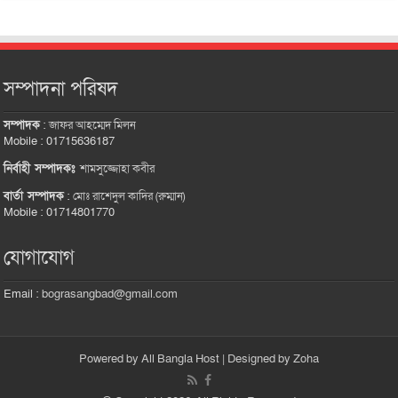
সম্পাদনা পরিষদ
সম্পাদক
:
জাফর আহম্মেদ মিলন
Mobile : 01715636187
নির্বাহী সম্পাদকঃ
শামসুজ্জোহা কবীর
বার্তা সম্পাদক
:
মোঃ রাশেদুল কাদির (রুম্মান)
Mobile : 01714801770
যোগাযোগ
Email :
bograsangbad@gmail.com
Powered by
All Bangla Host
| Designed by
Zoha