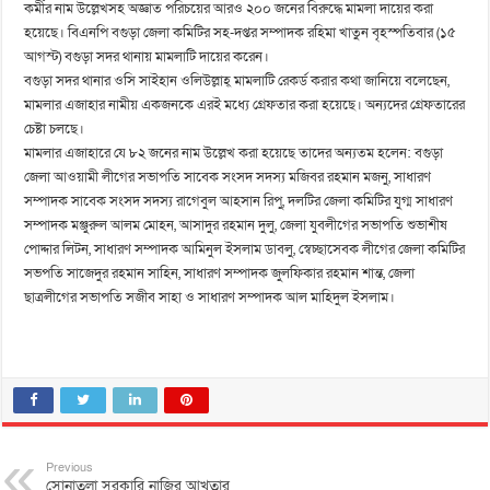
কর্মীর নাম উল্লেখসহ অজ্ঞাত পরিচয়ের আরও ২০০ জনের বিরুদ্ধে মামলা দায়ের করা
হয়েছে। বিএনপি বগুড়া জেলা কমিটির সহ-দপ্তর সম্পাদক রহিমা খাতুন বৃহস্পতিবার (১৫
আগস্ট) বগুড়া সদর থানায় মামলাটি দায়ের করেন।
বগুড়া সদর থানার ওসি সাইহান ওলিউল্লাহ্ মামলাটি রেকর্ড করার কথা জানিয়ে বলেছেন,
মামলার এজাহার নামীয় একজনকে এরই মধ্যে গ্রেফতার করা হয়েছে। অন্যদের গ্রেফতারের
চেষ্টা চলছে।
মামলার এজাহারে যে ৮২ জনের নাম উল্লেখ করা হয়েছে তাদের অন্যতম হলেন: বগুড়া
জেলা আওয়ামী লীগের সভাপতি সাবেক সংসদ সদস্য মজিবর রহমান মজনু, সাধারণ
সম্পাদক সাবেক সংসদ সদস্য রাগেবুল আহসান রিপু, দলটির জেলা কমিটির যুগ্ম সাধারণ
সম্পাদক মঞ্জুরুল আলম মোহন, আসাদুর রহমান দুলু, জেলা যুবলীগের সভাপতি শুভাশীষ
পোদ্দার লিটন, সাধারণ সম্পাদক আমিনুল ইসলাম ডাবলু, স্বেচ্ছাসেবক লীগের জেলা কমিটির
সভপতি সাজেদুর রহমান সাহিন, সাধারণ সম্পাদক জুলফিকার রহমান শান্ত, জেলা
ছাত্রলীগের সভাপতি সজীব সাহা ও সাধারণ সম্পাদক আল মাহিদুল ইসলাম।
Previous
সোনাতলা সরকারি নাজির আখতার