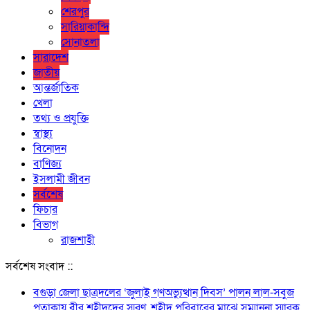
শেরপুর
সারিয়াকান্দি
সোনাতলা
সারাদেশ
জাতীয়
আন্তর্জাতিক
খেলা
তথ্য ও প্রযুক্তি
স্বাস্থ্য
বিনোদন
বাণিজ্য
ইসলামী জীবন
সর্বশেষ
ফিচার
বিভাগ
রাজশাহী
সর্বশেষ সংবাদ ::
বগুড়া জেলা ছাত্রদলের ‘জুলাই গণঅভ্যুত্থান দিবস’ পালন লাল-সবুজ
পতাকায় বীর শহীদদের স্মরণ, শহীদ পরিবারের মাঝে সম্মাননা স্মারক