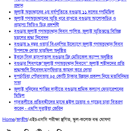
প্রদান
জুলাই অভ্যুত্থানের ২য় বর্ষপূতিতে বগুড়ায় ১১ দলের গণমিছিল
জুলাই গণঅভ্যুত্থানের স্মৃতি ধরে রাখতে বগুড়ায় আলোকচিত্র ও
প্রামাণ্য ভিডিও চিত্র প্রদর্শনী
বগুড়ায় জুলাই গণঅভ্যুত্থান দিবস পালিত, জুলাই স্মৃতিস্তম্ভে বিভিন্ন
মহলের শ্রদ্ধা নিবেদন
বগুড়ায় ৯ নম্বর ওয়ার্ড বিএনপির উদ্যোগে জুলাই গণঅভ্যুত্থান দিবস
উপলক্ষে দোয়া মাহফিল অনুষ্ঠিত
ইবনে সিনা হাসপাতাল বগুড়ার ফ্রি মেডিকেল ক্যাম্প অনুষ্ঠিত
বগুড়ার শিবগঞ্জে”জুলাই গণঅভ্যুত্থান দিবসে” জুলাই শহীদদের প্রতি
শ্রদ্ধান্জলি নিবেদন,মাগফিরাত কামনা করে দোয়া
দুপচাঁচিয়া পৌরসভায় ২৫ কোটি টাকার উন্নয়ন প্রকল্প নিয়ে মতবিনিময়
সভা
জুলাই খুনিদের শাস্তির দাবীতে বগুড়ায় শ্রমিক কল্যাণ ফেডারেশনের
মিছিল
‎গাবতলীতে প্রতিবন্ধীদের মাঝে হুইল ‎চেয়ার ও গাছের চারা বিতরণ
করেন ‎- এমপি সুরাইয়া জেরিন
Home
/
জাতীয়
/
এইচএসসি পরীক্ষা স্থগিত, স্কুল-কলেজ বন্ধ ঘোষণা