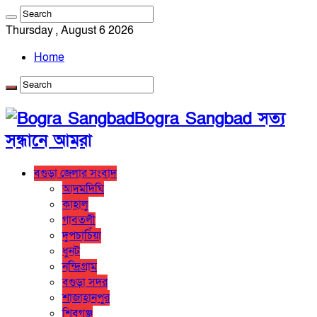
Thursday , August 6 2026
Home
Bogra Sangbad সত্য
সন্ধানে আমরা
বগুড়া জেলার সংবাদ
আদমদিঘি
কাহালু
গাবতলী
দুপচাচিঁয়া
ধুনট
নন্দ্রিগ্রাম
বগুড়া সদর
শাজাহানপুর
শিবগঞ্জ