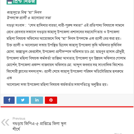
কাহালুতে বিশ্ব “মা” দিবস
উপলক্ষে র‌্যালী ও আলোচনা সভা
বগুড়া সংবাদ : “শেখ হাসিনার বারতা, নারী-পুরুষ সমতা” এই প্রতিপাদ্য বিষয়কে সামনে
রেখে রোববার সকালে বগুড়ার কাহালু উপজেলা প্রশাসনের সহযোগিতায় ও উপজেলা
মহিলা বিষয়ক অফিসের আয়োজনে বিশ্ব “মা” দিবস উপলক্ষে এক র‌্যালী বের করা হয়।
উক্ত র‌্যালী ও আলোচনা সভায় উপস্থিত ছিলেন কাহালু উপজেলা কৃষি অফিসার কৃষিবিদ
মোসা. জান্নাতুল ফেরদৌস, উপজেলা প্রাণীসম্পাদ অফিসার ডাঃ মো. মাহবুব হাসান চৌধুরী,
উপজেলা মহিলা বিষয়ক কর্মকর্তা তাঞ্জিমা আখতার, উপজেলা যুব উন্নয়ন অফিসার গোলাম
মোর্শেদ, উপজেলা প্রকল্প বাস্তবায়ন অফিসার মো. আব্দুল জব্বার সহ সাংবাদিক কিশোর-
কিশোরী ক্লাবের সদস্যবৃন্দ। র‌্যালী শেষে কাহালু উপজেলা পরিষদ অডিটোরিয়াম হলরুমে
এক
আলোচনা সভা উপজেলা মহিলা বিষয়ক কর্মকর্তার সভাপতিত্বে অনুষ্ঠিত হয়।
Previous
বগুড়ায় জিপিএ-৫ প্রাপ্তিতে জিলা স্কুল
শীর্ষে