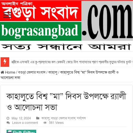
স্ত্রীকে এসআই এর কু-প্রস্তাবের কল রেকর্ডই কেড়ে নিল শাহাদতের প্রাণ প্রবাসীর মৃত্যুর ঘটনায় ধুনট
Home
/
বগুড়া জেলার সংবাদ
/
কাহালু
/
কাহালুতে বিশ্ব “মা” দিবস উপলক্ষে র‌্যালী ও
আলোচনা সভা
কাহালুতে বিশ্ব “মা” দিবস উপলক্ষে র‌্যালী
ও আলোচনা সভা
May 12, 2024
কাহালু
,
বগুড়া জেলার সংবাদ
,
সর্বশেষ
Leave a comment
581 Views