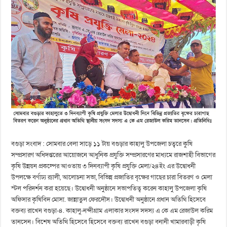
বগুড়া সংবাদ : সোমবার বেলা সাড়ে ১১ টায় বগুড়ার কাহালু উপজেলা চত্বরে কুষি
সম্প্রসারণ অধিদপ্তরের আয়োজনে আধুনিক প্রযুক্তি সম্প্রসারণের মাধ্যমে রাজশাহী বিভাগের
কৃষি উন্নয়ন প্রকল্পের আওতায় ৩ দিনব্যাপী কৃষি প্রযুক্তি মেলা/২৪ইং এর উদ্বোধনী
উপলক্ষে বর্ণাঢ্য র‌্যালী, আলোচনা সভা, বিভিন্ন প্রজাতির বৃক্ষের গাছের চারা বিতরণ ও মেলা
স্টল পরিদর্শন করা হয়েছে। উদ্বোধনী অনুষ্ঠানে সভাপতিত্ব করেন কাহালু উপজেলা কৃষি
অফিসার কৃষিবিদ মোসা. জান্নাতুল ফেরদৌস। উদ্বোধনী অনুষ্ঠানে প্রধান অতিথি হিসেবে
বক্তব্য রাখেন বগুড়া-৪. কাহালু-নন্দীগ্রাম এলাকার সংসদ সদস্য এ কে এম রেজাউল করিম
তানসেন। বিশেষ অতিথি হিসেবে হিসেবে বক্তব্য রাখেন বগুড়া বনানী খামারবাড়ী কৃষি