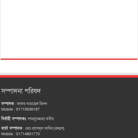
সম্পাদনা পরিষদ
সম্পাদক
:
জাফর আহম্মেদ মিলন
Mobile : 01715636187
নির্বাহী সম্পাদকঃ
শামসুজ্জোহা কবীর
বার্তা সম্পাদক
:
মোঃ রাশেদুল কাদির (রুম্মান)
Mobile : 01714801770