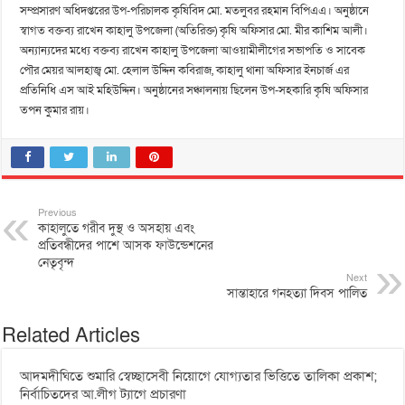
সম্প্রসারণ অধিদপ্তরের উপ-পরিচালক কৃষিবিদ মো. মতলুবর রহমান বিপিএএ। অনুষ্ঠানে
স্বাগত বক্তব্য রাখেন কাহালু উপজেলা (অতিরিক্ত) কৃষি অফিসার মো. মীর কাশিম আলী।
অন্যান্যদের মধ্যে বক্তব্য রাখেন কাহালু উপজেলা আওয়ামীলীগের সভাপতি ও সাবেক
পৌর মেয়র আলহাজ্ব মো. হেলাল উদ্দিন কবিরাজ, কাহালু থানা অফিসার ইনচার্জ এর
প্রতিনিধি এস আই মহিউদ্দিন। অনুষ্ঠানের সঞ্চালনায় ছিলেন উপ-সহকারি কৃষি অফিসার
তপন কুমার রায়।
Previous
কাহালুতে গরীব দুস্থ ও অসহায় এবং
প্রতিবন্ধীদের পাশে আসক ফাউন্ডেশনের
নেতৃবৃন্দ
Next
সান্তাহারে গনহত্যা দিবস পালিত
Related Articles
আদমদীঘিতে শুমারি স্বেচ্ছাসেবী নিয়োগে যোগ্যতার ভিত্তিতে তালিকা প্রকাশ;
নির্বাচিতদের আ.লীগ ট্যাগে প্রচারণা