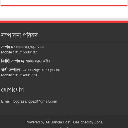
সম্পাদনা পরিষদ
সম্পাদক
:
জাফর আহম্মেদ মিলন
Mobile : 01715636187
নির্বাহী সম্পাদকঃ
শামসুজ্জোহা কবীর
বার্তা সম্পাদক
:
মোঃ রাশেদুল কাদির (রুম্মান)
Mobile : 01714801770
যোগাযোগ
Email :
bograsangbad@gmail.com
Powered by
All Bangla Host
| Designed by
Zoha