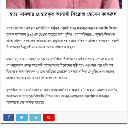
বগুড়া সংবাদ : বগুড়ার দুপচাঁচিয়ায় মানিক চৌধুরী হত্যা মামলার অন্যতম আসামি ফিরাজ
হাসান কাকরুল (৪০)-কে গ্রেপ্তার করেছে থানা পুলিশ। বৃহস্পতিবার (২ জুলাই) দিবাগত
রাতে গোপন সংবাদের ভিত্তিতে তথ্যপ্রযুক্তির সহায়তায় অভিযান চালিয়ে বগুড়ার গাবতলী
উপজেলার উনচুরখী গ্রাম থেকে তাকে গ্রেপ্তার করা হয়।
মামলা সূত্রে জানা যায়, গত ১৮ মে দুপচাঁচিয়া উপজেলার ঝাঝিরা গ্রামে ছাগলকে ঘাস
খাওয়ানোকে কেন্দ্র করে দুই পক্ষের মধ্যে বিরোধের সৃষ্টি হয়। এর জের ধরে প্রতিপক্ষ
ফিরাজ হাসান কাকরুল ও তার ভাতিজা রেজাউল ইসলাম মানিক চৌধুরীর ওপর হামলা
চালিয়ে তাকে হত্যা করে বলে অভিযোগ রয়েছে।
দুপচাঁচিয়া থানার অফিসার ইনচার্জ (ওসি) তাজমিলুর রহমান মানিক হত্যা মামলার আসামি
কাকরুলকে গ্রেপ্তারের বিষয়টি নিশ্চিত করে বলেন, গ্রেপ্তারকৃত আসামিকে শুক্রবার
আদালতে সোপর্দ করা হয়েছে।