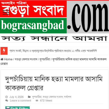
গ্যাস সংকট, বিদ্যুৎ ও দ্রব্যমূল্যের ঊর্ধ্বগতির প্রতিবাদে বগুড়ায় ১১ দলীয় এক্য স্মারকলিপি
Home
/
বগুড়া জেলার সংবাদ
/
দুপচাচিঁয়া
/
দুপচাঁচিয়ায় মানিক হত্যা মামলার আসামি কাকরুল
গ্রেপ্তার
দুপচাঁচিয়ায় মানিক হত্যা মামলার আসামি
কাকরুল গ্রেপ্তার
July 4, 2026
দুপচাচিঁয়া
,
বগুড়া জেলার সংবাদ
,
সর্বশেষ
Leave a comment
672 Views