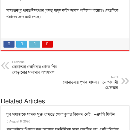
শাজাহানপুর থানার ইন্সপেক্টর (তদন্ত) মাসুদ করিম জানান, অভিযোগ হয়েছে। মেয়েটিকে
উদ্ধারের জোর চেষ্টা চলছে।
Previous
সোনাতলা স্টেডিয়াম থেকে পিচ
পোড়ানোর মালামাল অপসারণ
Next
সোনাতলায় পৃথক মামলার তিন আসামী
গ্রেফতার
Related Articles
যুব সমাজকে মাদক মুক্ত রাখতে খেলাধুলার বিকল্প নেই। –এমপি মিল্টন
August 8, 2026
‎গাবতলীতে শিক্ষার মান উন্নয়নে ‎মতবিনিময় সভা অনুষ্ঠিত হয় ‎এমপি মিলটন