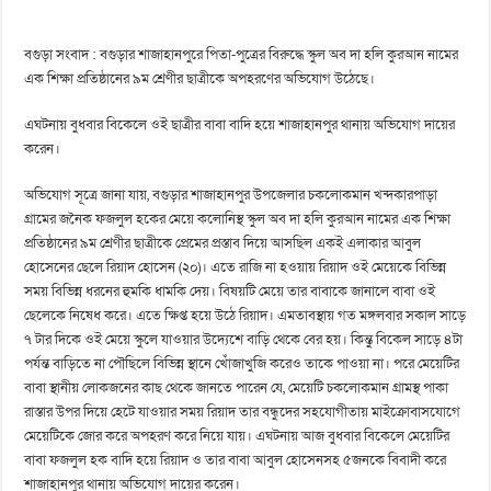
বগুড়া সংবাদ : বগুড়ার শাজাহানপুরে পিতা-পুত্রের বিরুদ্ধে স্কুল অব দা হলি কুরআন নামের
এক শিক্ষা প্রতিষ্ঠানের ৯ম শ্রেণীর ছাত্রীকে অপহরণের অভিযোগ উঠেছে।
এঘটনায় বুধবার বিকেলে ওই ছাত্রীর বাবা বাদি হয়ে শাজাহানপুর থানায় অভিযোগ দায়ের
করেন।
অভিযোগ সূত্রে জানা যায়, বগুড়ার শাজাহানপুর উপজেলার চকলোকমান খন্দকারপাড়া
গ্রামের জনৈক ফজলুল হকের মেয়ে কলোনিস্থ স্কুল অব দা হলি কুরআন নামের এক শিক্ষা
প্রতিষ্ঠানের ৯ম শ্রেণীর ছাত্রীকে প্রেমের প্রস্তাব দিয়ে আসছিল একই এলাকার আবুল
হোসেনের ছেলে রিয়াদ হোসেন (২০)। এতে রাজি না হওয়ায় রিয়াদ ওই মেয়েকে বিভিন্ন
সময় বিভিন্ন ধরনের হুমকি ধামকি দেয়। বিষয়টি মেয়ে তার বাবাকে জানালে বাবা ওই
ছেলেকে নিষেধ করে। এতে ক্ষিপ্ত হয়ে উঠে রিয়াদ। এমতাবস্থায় গত মঙ্গলবার সকাল সাড়ে
৭ টার দিকে ওই মেয়ে স্কুলে যাওয়ার উদ্যেশে বাড়ি থেকে বের হয়। কিন্তু বিকেল সাড়ে ৪টা
পর্যন্ত বাড়িতে না পৌছিলে বিভিন্ন স্থানে খোঁজাখুজি করেও তাকে পাওয়া না। পরে মেয়েটির
বাবা স্থানীয় লোকজনের কাছ থেকে জানতে পারেন যে, মেয়েটি চকলোকমান গ্রামস্থ পাকা
রাস্তার উপর দিয়ে হেটে যাওয়ার সময় রিয়াদ তার বন্ধুদের সহযোগীতায় মাইক্রোবাসযোগে
মেয়েটিকে জোর করে অপহরণ করে নিয়ে যায়। এঘটনায় আজ বুধবার বিকেলে মেয়েটির
বাবা ফজলুল হক বাদি হয়ে রিয়াদ ও তার বাবা আবুল হোসেনসহ ৫জনকে বিবাদী করে
শাজাহানপুর থানায় অভিযোগ দায়ের করেন।