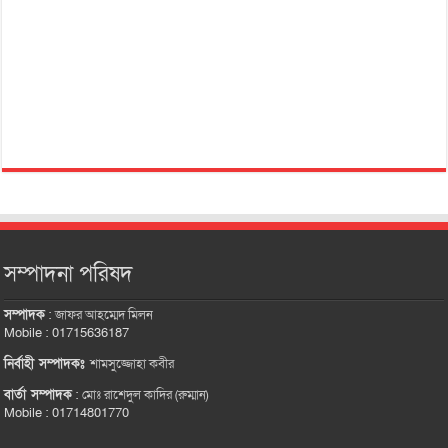
সম্পাদনা পরিষদ
সম্পাদক
:
জাফর আহম্মেদ মিলন
Mobile : 01715636187
নির্বাহী সম্পাদকঃ
শামসুজ্জোহা কবীর
বার্তা সম্পাদক
:
মোঃ রাশেদুল কাদির (রুম্মান)
Mobile : 01714801770