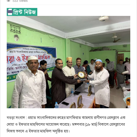
533 Views
বগুড়া সংবাদ : প্রয়াত সাংবাদিকদের রুহের মাগফিরাত কামনায় রাণীনগর প্রেসক্লাব এক
দোয়া ও ইফতার মাহফিলের আয়োজন করেছে। মঙ্গলবার (১৮ মার্চ) বিকালে প্রেসক্লাবের
নিজস্ব ভবনে এ ইফতার মাহফিল অনুষ্ঠিত হয়।