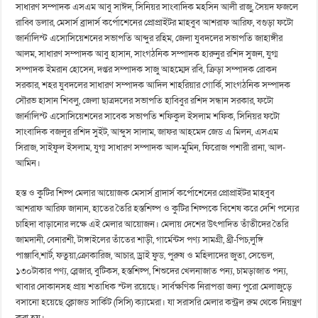
সাধারণ সম্পাদক এসএম আবু সাঈদ, সিনিয়র সাংবাদিক মহসিন আলী রাজু, সৈয়দ ফজলে
রাব্বি ডলার, মেসার্স ব্রাদার্স কর্পোশেনের প্রোপ্রাইটর মাহবুব আশরাফ আরিফ, বগুড়া ফটো
জার্নালিস্ট এসোসিয়েশনের সভাপতি আব্দুর রহিম, জেলা যুবদলের সভাপতি জাহাঙ্গীর
আলম, সাধারণ সম্পাদক আবু হাসান, সাংগঠনিক সম্পাদক হারুনুর রশিদ সুজন, যুগ্ম
সম্পাদক ইমরান হোসেন, দপ্তর সম্পাদক সাজু আহম্মেদ রবি, ক্রিড়া সম্পাদক রোকন
সরকার, শহর যুবদলের সাধারণ সম্পাদক আদিল শাহরিয়ার গোর্কি, সাংগঠনিক সম্পাদক
সৌরভ হাসান শিবলু, জেলা ছাত্রদলের সভাপতি হাবিবুর রশিদ সন্ধান সরকার, ফটো
জার্নালিস্ট এসোসিয়েশনের সাবেক সভাপতি শফিকুল ইসলাম শফিক, সিনিয়র ফটো
সাংবাদিক বজলুর রশিদ সুইট, আব্দুস সালাম, জাফর আহমেদ জেড এ মিলন, এসএম
সিরাজ, সাইফুল ইসলাম, যুগ্ম সাধারণ সম্পাদক আল-মুমিন, ফিরোজ পশারী রানা, আল-
আমিন।
হস্ত ও কুটির শিল্প মেলার আয়োজক মেসার্স ব্রাদার্স কর্পোশেনের প্রোপ্রাইটর মাহবুব
আশরাফ আরিফ জানান, হাতের তৈরি হস্তশিল্প ও কুটির শিল্পকে বিশেষ করে দেশি পন্যের
চাহিদা বাড়ানোর লক্ষে এই মেলার আয়োজন। মেলায় দেশের উৎপাদিত তাঁতীদের তৈরি
জামদানী, বেনারশী, টাঙ্গাইলের তাঁতের শাড়ী, গার্মেন্টস পণ্য সামগ্রী, থ্রী-পিচ,লুঙ্গি
পাঞ্জাবি,শার্ট, ফতুয়া,ক্রোকারিজ, আচার, ড্রাই ফুড, পুরুষ ও মহিলাদের জুতা, সেন্ডেল,
১৩০টাকার পণ্য, ব্লেজার, বুটিকস, হস্তশিল্প, শিশুদের খেলনাজাত পন্য, চামড়াজাত পন্য,
খাবার দোকানসহ প্রায় শতাধিক স্টল রয়েছে। সার্বক্ষণিক নিরাপত্তা জন্য পুরো মেলাজুড়ে
বসানো হয়েছে ক্লোজড সার্কিট (সিসি) ক্যামেরা। যা সরাসরি মেলার কন্ট্রল রুম থেকে নিয়ন্ত্রণ
করা হয়।