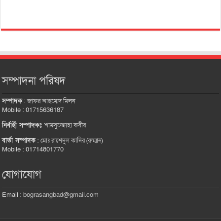
সম্পাদনা পরিষদ
সম্পাদক
:
জাফর আহম্মেদ মিলন
Mobile : 01715636187
নির্বাহী সম্পাদকঃ
শামসুজ্জোহা কবীর
বার্তা সম্পাদক
:
মোঃ রাশেদুল কাদির (রুম্মান)
Mobile : 01714801770
যোগাযোগ
Email :
bograsangbad@gmail.com