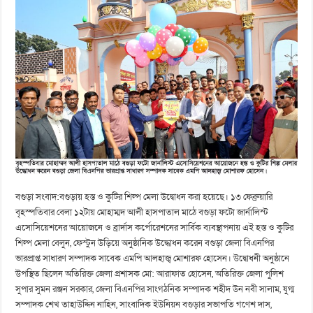
বগুড়া সংবাদ:বগুড়ায় হস্ত ও কুটির শিল্প মেলা উদ্বোধন করা হয়েছে। ১৩ ফেব্রুয়ারি
বৃহস্পতিবার বেলা ১২টায় মোহাম্মদ আলী হাসপাতাল মাঠে বগুড়া ফটো জার্নালিস্ট
এসোসিয়েশনের আয়োজনে ও ব্রার্দাস কর্পোরেশনের সার্বিক ব্যবস্থাপনায় এই হস্ত ও কুটির
শিল্প মেলা বেলুন, ফেস্টুন উড়িয়ে অনুষ্ঠানিক উদ্ধোধন করেন বগুড়া জেলা বিএনপির
ভারপ্রাপ্ত সাধারণ সম্পাদক সাবেক এমপি আলহাজ্ব মোশারফ হোসেন। উদ্বোধনী অনুষ্ঠানে
উপস্থিত ছিলেন অতিরিক্ত জেলা প্রশাসক মো: আরাফাত হোসেন, অতিরিক্ত জেলা পুলিশ
সুপার সুমন রঞ্জন সরকার, জেলা বিএনপির সাংগঠনিক সম্পাদক শহীদ উন নবী সালাম, যুগ্ম
সম্পাদক শেখ তাহাউদ্দিন নাহিন, সাংবাদিক ইউনিয়ন বগুড়ার সভাপতি গণেশ দাস,