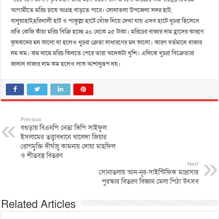
আগামীতে মরিচ চাষে আগ্রহ বাড়তে পারে। সোনাতলা উপজেলা সদর হাট,
বালুয়াহাট,হরিখালী হাট ও পাকুল্লা হাটে খোঁজ নিয়ে দেখা যায় এসব হাটে খুচরা হিসেবে
প্রতি কেজি কাঁচা মরিচ বিক্রি হচ্ছে ২০ থেকে ২৫ টাকা। মরিচের বাজার দাম হ্রাসের কারণে
কৃষকদের মন ভালো না হলেও খুচরা ক্রেতা সাধারণের মন ভালো। কারণ বর্তমানে বাজার
দম কম। কম দামে মরিচ কিনতে পেরে তারা অনেকটা খুশি। এদিকে খুচরা বিক্রেতারা
জানান বাজার দাম কম হলেও লাভ আশানুরূপ নয়।
Previous
বগুড়ায় বিএনপি নেতা ভিপি সাইফুল
ইসলামের তত্ত্বাবধানে খালেদা জিয়ার
রোগমুক্তি দীর্ঘায়ু কামনায় দোয়া মাহফিল
ও শীতবস্ত্র বিতরণ
Next
সোনাতলায় আন-নূর-সাইন্টিফিক মাদ্রাসার
পুরস্কার বিতরণ বিজ্ঞান মেলা পিঠা উৎসব
Related Articles