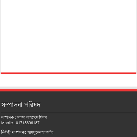
সম্পাদনা পরিষদ
সম্পাদক
:
জাফর আহম্মেদ মিলন
Mobile : 01715636187
নির্বাহী সম্পাদকঃ
শামসুজ্জোহা কবীর