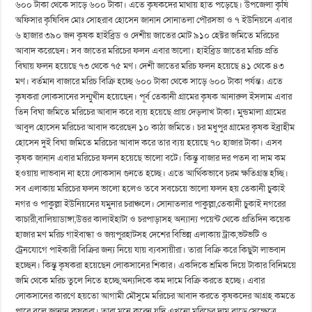
৬০০ টাকা থেকে সাড়ে ৬০০ টাকা। এতে কৃষকদের মাথায় হাত পড়েছে। উপজেলা কৃষি
অফিসার কৃষিবিদ মোঃ সোহরাব হোসেন জানান সোনাতলা পৌরসভা ও ৭ ইউনিয়নে এবার
৬ হাজার ৩৯০ জন কৃষক হাইব্রিড ও দেশীয় জাতের মোট ৯১০ হেক্টর জমিতে মরিচের
আবাদ করেছেন। সব জাতের মরিচের ফলন এবার ভালো। হাইব্রিড জাতের মরিচ প্রতি
বিঘায় ফলন হয়েছে ৭৩ থেকে ৭৫ মণ। দেশী জাতের মরিচ ফলন হয়েছে ৪১ থেকে ৪৩
মণ। বর্তমান বাজারে মরিচ বিক্রি হচ্ছে ৬০০ টাকা থেকে সাড়ে ৬০০ টাকা পর্যন্ত। এতে
কৃষকরা লোকসানের সন্মুখীন হয়েছেন। পূর্ব তেকানী গ্রামের কৃষক আনারুল ইসলাম এবার
তিন বিঘা জমিতে মরিচের আবাদ করে ব্যয় হয়েছে প্রায় দেড়লাখ টাকা। মুন্ডমালা গ্রামের
আবুল হোসেন মরিচের আবাদ করেছেন ১০ কাঠা জমিতে। চর মধুপুর গ্রামের কৃষক ইব্রাহীম
হোসেন দুই বিঘা জমিতে মরিচের আবাদ করে তার ব্যয় হয়েছে ৭০ হাজার টাকা। এসব
কৃষক জানান এবার মরিচের ফলন হয়েছে ভালো বটে। কিন্তু বাজার দর পতন বা দাম কম
হওয়ায় লাভবান না হয়ে লোকসান গুনতে হচ্ছে। এতে আর্থিকভাবে চরম ক্ষতিগ্রস্ত হচ্ছি।
সব এলাকায় মরিচের ফলন ভালো হলেও তবে সবচেয়ে ভালো ফলন হয় তেকানী চুকাই
নগর ও পাকুল্লা ইউনিয়নের যমুনার চরাঞ্চলে। সোনাতলার পাকুল্লা,তেকানী চুকাই নগরের
কাচারী,বালিয়াডাঙ্গা,উত্তর কালাইহাটা ও চরপাড়াসহ অন্যান্য পয়েন্ট থেকে প্রতিদিন কয়েক
হাজার মণ মরিচ গাইবান্ধা ও জয়পুরহাটসহ দেশের বিভিন্ন এলাকায় ট্রাক,ভটভটি ও
ট্রেনযোগে পাইকারী বিক্রির জন্য নিয়ে যায় ব্যবসায়ীরা। তারা বিক্রি করে কিছুটা লাভবান
হচ্ছেন। কিন্তু কৃষকরা হয়েছেন লোকসানের শিকার। একদিকে শ্রমিক দিয়ে টাকার বিনিময়ে
জমি থেকে মরিচ তুলে নিতে হচ্ছে,অন্যদিকে কম দামে বিক্রি করতে হচ্ছে। এবার
লোকসানের কারণে হয়তো আগামী মৌসুমে মরিচের আবাদ করতে কৃষকদের আগ্রহ কমতে
পারে বলে জানান কৃষকরা। তারা মনে করেন যদি এখনো মরিচের দাম বাড়ে,সেক্ষেত্রে