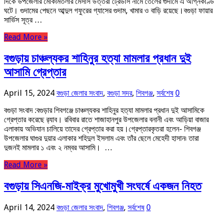
দিকে উপজেলার মোকামতলার মেসার্স উত্তরা ট্রেডার্স নামে তেলের গুদামে এ অগ্নিকাণ্ড
ঘটে। গুদামের পেছনে আব্দুল গফুরের গ্যাসের গুদাম, খামার ও বাড়ি রয়েছে।বগুড়া ফায়ার
সার্ভিস সূত্র …
Read More »
বগুড়ায় চাঞ্চল্যকর শাহিনুর হত্যা মামলার প্রধান দুই
আসামি গ্রেপ্তার
April 15, 2024
বগুড়া জেলার সংবাদ
,
বগুড়া সদর
,
শিবগঞ্জ
,
সর্বশেষ
0
বগুড়া সংবাদ :বগুড়ার শিবগঞ্জে চাঞ্চল্যকর শাহিনুর হত্যা মামলার প্রধান দুই আসামিকে
গ্রেপ্তার করেছে র‌্যাব। রবিবার রাতে শাজাহানপুর উপজেলার বনানী এবং আড়িয়া বাজার
এলাকায় অভিযান চালিয়ে তাদের গ্রেপ্তার করা হয়।গ্রেপ্তারকৃতরা হলেন- শিবগঞ্জ
উপজেলার ঘাগুর দুয়ার এলাকার শহিদুল ইসলাম এবং তাঁর ছেলে মেহেদী হাসান৷ তারা
দুজনই মামলার ১ এবং ২ নম্বর আসামি। …
Read More »
বগুড়ায় সিএনজি-মাইক্র মুখোমুখী সংঘর্ষে একজন নিহত
April 14, 2024
বগুড়া জেলার সংবাদ
,
শিবগঞ্জ
,
সর্বশেষ
0