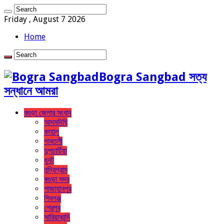
Friday , August 7 2026
Home
Bogra Sangbad সত্য
সন্ধানে আমরা
বগুড়া জেলার সংবাদ
আদমদিঘি
কাহালু
গাবতলী
দুপচাচিঁয়া
ধুনট
নন্দ্রিগ্রাম
বগুড়া সদর
শাজাহানপুর
শিবগঞ্জ
শেরপুর
সারিয়াকান্দি