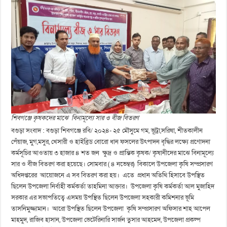
শিবগঞ্জে কৃষকদের মাঝে বিনামূল্যে সার ও বীজ বিতরণ
বগুড়া সংবাদ : বগুড়া শিবগঞ্জে রবি/ ২০২৪- ২৫ মৌসুমে গম, ভূট্রা,সরিষা, শীতকালীন
পেঁয়াজ, মুগ,মসুর, খেসারী ও হাইব্রিড বোরো ধান ফসলের উৎপাদন বৃদ্ধির লক্ষ্যে প্রণোদনা
কর্মসূচির আওতায় ৩ হাজার ৪ শত জন ক্ষুদ্র ও প্রান্তিক কৃষক/ কৃষানীদের মাঝে বিনামূল্যে
সার ও বীজ বিতরণ করা হয়েছে। সোমবার ( ৪ নভেম্বর) বিকালে উপজেলা কৃষি সম্প্রসারণ
অধিদপ্তরের আয়োজনে এ সব বিতরণ করা হয়। এতে প্রধান অতিথি হিসাবে উপস্থিত
ছিলেন উপজেলা নির্বাহী কর্মকর্তা তাহমিনা আক্তার। উপজেলা কৃষি কর্মকর্তা আল মুজাহিদ
সরকার এর সভাপতিত্বে এসময় উপস্থিত ছিলেন উপজেলা সহকারী কমিশনার ভূমি
তাসনিমুজ্জামান। আরো উপস্থিত ছিলেন উপজেলা কৃষি সম্প্রসারণ অফিসার শাহ আপেল
মাহমুদ, রাজিব হাসান, উপজেলা ভেটেরিনারি সার্জন তুসার আহমেদ, উপজেলা প্রকল্প