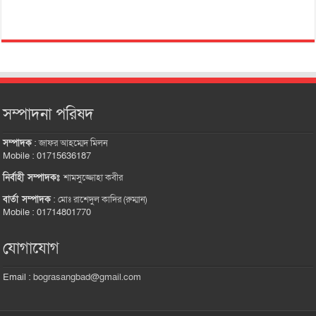
সম্পাদনা পরিষদ
সম্পাদক
:
জাফর আহম্মেদ মিলন
Mobile : 01715636187
নির্বাহী সম্পাদকঃ
শামসুজ্জোহা কবীর
বার্তা সম্পাদক
:
মোঃ রাশেদুল কাদির (রুম্মান)
Mobile : 01714801770
যোগাযোগ
Email :
bograsangbad@gmail.com