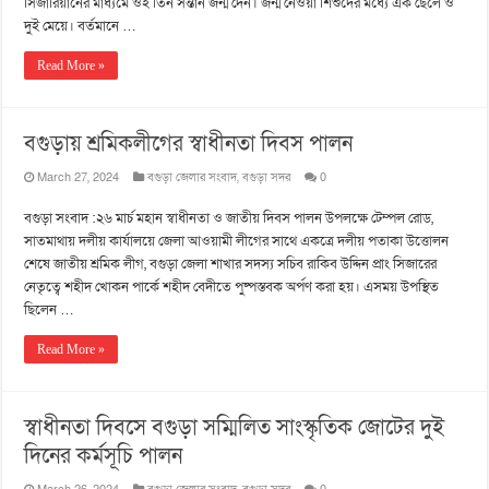
সিজারিয়ানের মাধ্যমে ওই তিন সন্তান জন্ম দেন। জন্ম নেওয়া শিশুদের মধ্যে এক ছেলে ও
দুই মেয়ে। বর্তমানে …
Read More »
বগুড়ায় শ্রমিকলীগের স্বাধীনতা দিবস পালন
March 27, 2024
বগুড়া জেলার সংবাদ
,
বগুড়া সদর
0
বগুড়া সংবাদ :২৬ মার্চ মহান স্বাধীনতা ও জাতীয় দিবস পালন উপলক্ষে টেম্পল রোড,
সাতমাথায় দলীয় কার্যালয়ে জেলা আওয়ামী লীগের সাথে একত্রে দলীয় পতাকা উত্তোলন
শেষে জাতীয় শ্রমিক লীগ, বগুড়া জেলা শাখার সদস্য সচিব রাকিব উদ্দিন প্রাং সিজারের
নেতৃত্বে শহীদ খোকন পার্কে শহীদ বেদীতে পুষ্পস্তবক অর্পণ করা হয়। এসময় উপস্থিত
ছিলেন …
Read More »
স্বাধীনতা দিবসে বগুড়া সম্মিলিত সাংস্কৃতিক জোটের দুই
দিনের কর্মসূচি পালন