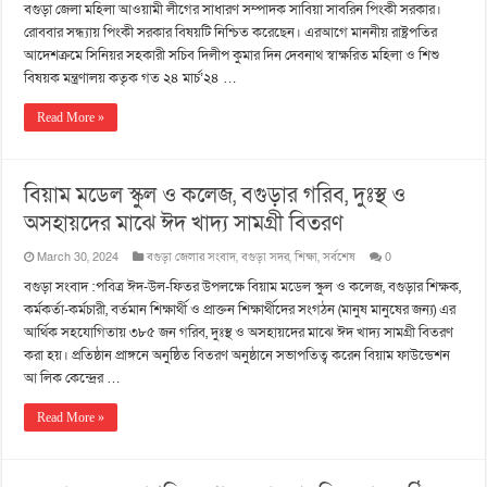
বগুড়া জেলা মহিলা আওয়ামী লীগের সাধারণ সম্পাদক সাবিয়া সাবরিন পিংকী সরকার।
রোববার সন্ধ্যায় পিংকী সরকার বিষয়টি নিশ্চিত করেছেন। এরআগে মাননীয় রাষ্ট্রপতির
আদেশক্রমে সিনিয়র সহকারী সচিব দিলীপ কুমার দিন দেবনাথ স্বাক্ষরিত মহিলা ও শিশু
বিষয়ক মন্ত্রণালয় কতৃক গত ২৪ মার্চ’২৪ …
Read More »
বিয়াম মডেল স্কুল ও কলেজ, বগুড়ার গরিব, দুঃস্থ ও
অসহায়দের মাঝে ঈদ খাদ্য সামগ্রী বিতরণ
March 30, 2024
বগুড়া জেলার সংবাদ
,
বগুড়া সদর
,
শিক্ষা
,
সর্বশেষ
0
বগুড়া সংবাদ :পবিত্র ঈদ-উল-ফিতর উপলক্ষে বিয়াম মডেল স্কুল ও কলেজ, বগুড়ার শিক্ষক,
কর্মকর্তা-কর্মচারী, বর্তমান শিক্ষার্থী ও প্রাক্তন শিক্ষার্থীদের সংগঠন (মানুষ মানুষের জন্য) এর
আর্থিক সহযোগিতায় ৩৮৫ জন গরিব, দুঃস্থ ও অসহায়দের মাঝে ঈদ খাদ্য সামগ্রী বিতরণ
করা হয়। প্রতিষ্ঠান প্রাঙ্গনে অনুষ্ঠিত বিতরণ অনুষ্ঠানে সভাপতিত্ব করেন বিয়াম ফাউন্ডেশন
আ লিক কেন্দ্রের …
Read More »