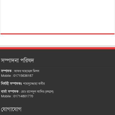
সম্পাদনা পরিষদ
সম্পাদক
:
জাফর আহম্মেদ মিলন
Mobile : 01715636187
নির্বাহী সম্পাদকঃ
শামসুজ্জোহা কবীর
বার্তা সম্পাদক
:
মোঃ রাশেদুল কাদির (রুম্মান)
Mobile : 01714801770
যোগাযোগ