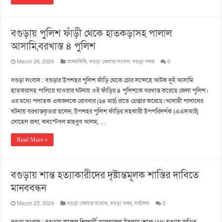
বগুড়ায় পুলিশ ফাঁড়ী থেকে হাতকড়াসহ পালাল
আসামি,বরখাস্ত ৪ পুলিশ
March 26, 2024
আদমদিঘি
,
বগুড়া জেলার সংবাদ
,
বগুড়া সদর
0
বগুড়া সংবাদ : বগুড়ার উপশহর পুলিশ ফাঁড়ি থেকে চোর সন্দেহে আটক দুই আসামি
হাতকরাসহ পালিয়ে যাওয়ার ঘটনায় ওই ফাঁড়ির ৪ পুলিশকে বরখাস্ত করেছে জেলা পুলিশ।
এর মধ্যে পলাতক একজনকে রোববার (২৪ মার্চ) রাতে গ্রেপ্তার করেছে।আসামী পালানের
ঘটনায় বরখাস্তকৃতরা হলেন, উপশহর পুলিশ ফাঁড়ির সহকারী উপপরিদর্শক (এএসআই)
সোহেল রানা, কনস্টেবল মাহবুব আলম, …
Read More »
বগুড়ায় শান্ত হত্যাকারীদের দৃষ্টান্তমূলক শাস্তির দাবিতে
মানববন্ধন
March 25, 2024
বগুড়া জেলার সংবাদ
,
বগুড়া সদর
,
সর্বশেষ
0