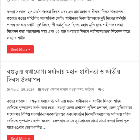
March 26, 2024
বগুড়া জেলার সংবাদ
,
বগুড়া সদর
0
বগুড়া সংবাদ :২৫ মার্চ গণহত্যা দিবস এবং ২৬ মার্চ মহান স্বাধীনতা দিবস উদযাপন
করেছে বগুড়া সম্মিলিত সাংস্কৃতিক জোট। স্বাধীনতা দিবস উপলক্ষে দুই দিনের কর্মসূচি
পালন করেছে জোট। দুই দিনব্যাপী কর্মসূচিতে ছিলো মহান মুক্তিযুদ্ধে শহীদদের শ্রদ্ধা
নিবেদন করা, আলোচনা সভা এবং ২৫ মার্চ গণহত্যা দিবসে শহীদদের শ্রদ্ধা নিবেদন করে
সন্ধ্যায় শহীদ …
Read More »
বগুড়ায় যথাযোগ্য মর্যাদায় মহান স্বাধীনতা ও জাতীয়
দিবস উদযাপন
March 26, 2024
বগুড়া জেলার সংবাদ
,
বগুড়া সদর
,
সর্বশেষ
0
বগুড়া সংবাদ : বগুড়ায় যথাযোগ্য মর্যাদায় মহান স্বাধীনতা ও জাতীয় দিবসে শহিদ
বেদিতে পুষ্পমাল্য অর্পণ করা হয়ে । বগুড়া জেলা প্রশাসন, পুলিশ প্রশাসন, জেলা মুক্তিযোদ্ধা
সংসদসহ বিভিন্ন সরকারি-বেসরকারি দপ্তর এবং সংগঠন দিবসটি যথাযোগ্য মর্যাদায় শহিদ
বেদিতে পুষ্পমাল্য অর্পণ করেন। মঙ্গলবার ভোরে সূর্যদোয়ের সাথে সাথে বগুড়া জিলা স্কুল
মাঠে ৩১বার তোপধ্বনির …
Read More »