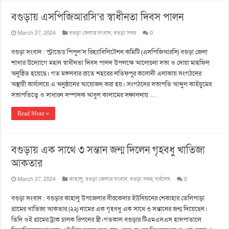
বগুড়ায় এসপিজিআরসি’র স্বাধীনতা দিবস পালন
March 27, 2024
বগুড়া জেলার সংবাদ
,
বগুড়া সদর
0
বগুড়া সংবাদ : স্ট্রান্ডেড পিপুল’স রিহ্যাবিলিটেশন কমিটি (এসপিজিআরসি) বগুড়া জেলা
শাখার উদ্যোগে মহান স্বাধীনতা দিবস পালন উপলক্ষে আলোচনা সভা ও দোয়া মাহফিল
অনুষ্ঠিত হয়েছে। গত মঙ্গলবার রাতে শহরের লতিফপুর কলোনী এলাকায় সংগঠনের
অস্থায়ী কার্যালয়ে এ অনুষ্ঠানের আয়োজন করা হয়। সংগঠনের সভাপতি আব্দুল কাইয়ুমের
সভাপতিত্বে ও সাধারন সম্পাদক আবুল কালামের সঞ্চালনায় …
Read More »
বগুড়ায় এক সাথে ৩ সন্তান জন্ম দিলেন গৃহবধু খাতিজা
আকতার
March 27, 2024
কাহালু
,
বগুড়া জেলার সংবাদ
,
বগুড়া সদর
,
সর্বশেষ
0
বগুড়া সংবাদ : বগুড়ার কাহালু উপজেলার বীরকেদার ইউনিয়নের শেকাহার তেলিপাড়া
গ্রামের খাতিজা আকতার (২২) নামের এক গৃহবধু এক সাথে ৩ সন্তানের জন্ম দিয়েছেন।
তিনি ওই গ্রামের ট্রাক চালক রিপনের স্ত্রী।গতকাল বগুড়ার টিএমএসএস হাসপাতালে