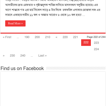
বগুড়া সংবাদ : বগুড়ায় কলেজ শিক্ষার্থী আজহারুল ইসলাম (শান্ত) (২৪) হত্যায় জড়িত
আসামীদের দ্রুত গ্রেফতার ও দৃষ্টান্তমূলক শাস্তির দাবিতে মানববন্ধন অনুষ্ঠিত হয়েছে।এর
আগে শান্তকে গত ২রা মার্চ বিকেল সাড়ে ৪ টার দিকে চকফরিদ এলাকার মোস্তাফা নজ এর
সামনে এজাহার নামীয় ১১ জন ও অজ্ঞাত আরোও ৮ থেকে ১০ জন হত্যা …
Read More »
« First
...
190
200
210
«
220
221
Page 222 of 244
222
223
224
»
230
240
...
Last »
Find us on Facebook