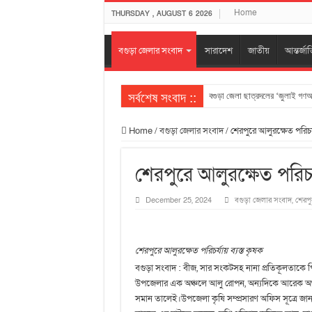
Home
THURSDAY , AUGUST 6 2026
বগুড়া জেলার সংবাদ
সারাদেশ
জাতীয়
আন্তর্জা
সর্বশেষ সংবাদ ::
বগুড়া জেলা ছাত্রদলের ‘জুলাই গণঅভ্
জুলাই অভ্যুত্থানের ২য় বর্ষপূতিতে 
Home
/
বগুড়া জেলার সংবাদ
/
শেরপুরে আলুরক্ষেত পরিচর্য
জুলাই গণঅভ্যুত্থানের স্মৃতি ধরে রা
বগুড়ায় জুলাই গণঅভ্যুত্থান দিবস পাল
শেরপুরে আলুরক্ষেত পরিচর্
বগুড়ায় ৯ নম্বর ওয়ার্ড বিএনপির উ
December 25, 2024
বগুড়া জেলার সংবাদ
,
শেরপু
ইবনে সিনা হাসপাতাল বগুড়ার ফ্রি মেড
বগুড়ার শিবগঞ্জে”জুলাই গণঅভ্যুত্থা
শেরপুরে আলুরক্ষেত পরিচর্যায় ব্যস্ত কৃষক
দুপচাঁচিয়া পৌরসভায় ২৫ কোটি টাকার 
বগুড়া সংবাদ : বীজ, সার সংকটসহ নানা প্রতিকূলতাকে 
জুলাই খুনিদের শাস্তির দাবীতে বগুড়
উপজেলার এক অঞ্চলে আলু রোপন, অন্যদিকে আরেক অঞ্চল
‎গাবতলীতে প্রতিবন্ধীদের মাঝে হুইল 
সমান তালেই।উপজেলা কৃষি সম্প্রসারণ অফিস সূত্রে জানা য