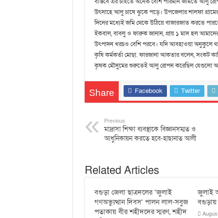
বাস্তবে এর চাইতে অনেক বেশি পরিমান জমিতে আলু রো
উৎসাহে আলু চাষে ঝুকে পড়ে। উপজেলার শালফা গ্রামে
দিনের মধ্যেই জমি থেকে উঠিয়ে বাজারজাত করতে পারবো।
ইকবাল, বাবলু ও ফারুক জানান, প্রায় ১ মাস হল আমা
উৎপাদন খরচও বেশি পরবে। যদি আবহাওয়া অনুকুলে থা
কৃষি কর্মকর্তা মোছা. ফারজানা আকতার বলেন, সংকট কাট
কৃষক মৌসুমের শুরুতেই আলু রোপন করেছিল যেগুল
Facebook
Twitter
Share
Previous
মাদ্রাসা শিক্ষা ব্যবস্থাকে বিজ্ঞানসম্মত ও
আধুনিকায়ন করতে হবে-হাছানাত আলী
Related Articles
বগুড়া জেলা ছাত্রদলের ‘জুলাই
জুলাই অ
গণঅভ্যুত্থান দিবস’ পালন লাল-সবুজ
বগুড়ায়
পতাকায় বীর শহীদদের স্মরণ, শহীদ
August