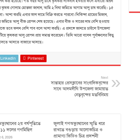
পন করা হয়েছে। গত বছর আলু চাষে কৃষকরা লাভবান হওয়ার ফলে এবারো দ্বিগুন
র কৃষক গোলাম মোস্তফা জানান, আমি ২ বিঘা জমিতে আগাম আলু চাষ করেছি। ১৫
 আশা করছি এবার ভাল দামে বিক্রি করতে পারবো।খিকিন্দা গ্রামের মিজান,
দের জমিতে আলু বীজ রোপন শেষ হয়েছে। এবার বীজ ও সারের দাম বেশি হওয়ায়
কে তবে ফলন বেশি পাব বলে আশা করছি। এ প্রসঙ্গে জানতে চাইলে উপজেলা
িয়ে কৃষকরা আলু রোপন প্রায় সমাপ্ত করেছেন। তিনি আরো বলেন পুর্বাঞ্চলের কিছু
ো আসতে আসতে বাজারে আসছে।
LinkedIn
Pinterest
Next
সান্তাহার প্রেসক্লাবের সাংবাদিকবৃন্দের
সাথে আদমদীঘি উপজেলা জামায়াত
নেতৃবৃন্দের মতবিনিময়
ভ্যুত্থানের ২য় বর্ষপূতিতে
জুলাই গণঅভ্যুত্থানের স্মৃতি ধরে
 ১১ দলের গণমিছিল
রাখতে বগুড়ায় আলোকচিত্র ও
প্রামাণ্য ভিডিও চিত্র প্রদর্শনী
 6, 2026