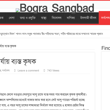
তিক
খেলা
তথ্য ও প্রযুক্তি
স্বাস্থ্য
বিনোদন
বাণিজ্য
ইসলামী জীবন
সর্বশেষ
যুত্থান দিবস’ পালন লাল-সবুজ পতাকায় বীর শহীদদের স্মরণ, শহীদ পরিবারের মাঝে সম্মাননা স্মারক প্রদান
বগুড়ায় ১১ দলের গণমিছিল
ায় ব্যস্ত কৃষক
Fin
খতে বগুড়ায় আলোকচিত্র ও প্রামাণ্য ভিডিও চিত্র প্রদর্শনী
িত, জুলাই স্মৃতিস্তম্ভে বিভিন্ন মহলের শ্রদ্ধা নিবেদন
যায় ব্যস্ত কৃষক
দ্যোগে জুলাই গণঅভ্যুত্থান দিবস উপলক্ষে দোয়া মাহফিল অনুষ্ঠিত
র
,
সর্বশেষ
Leave a comment
743 Views
িকেল ক্যাম্প অনুষ্ঠিত
ন দিবসে” জুলাই শহীদদের প্রতি শ্রদ্ধান্জলি নিবেদন,মাগফিরাত কামনা করে দোয়া
উন্নয়ন প্রকল্প নিয়ে মতবিনিময় সভা
পিছনে ফেলে বগুড়ার শেরপুরে আলু চাষে ব্যস্ত সময় পার করছেন কৃষক কৃষানীরা।
ায় শ্রমিক কল্যাণ ফেডারেশনের মিছিল
ে অল্পদিনের মধ্যেই বাজার জাত করা হবে সেই আলু গাছের পরিচর্যা হচ্ছে
‎চেয়ার ও গাছের চারা বিতরণ করেন ‎- এমপি সুরাইয়া জেরিন
ায়, এ বছর আলু চাষের লক্ষ্যমাত্রা নির্ধারণ করা হয়েছে ২ হাজার হেক্টর কিন্ত