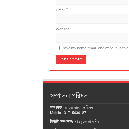
Email
*
Website
Save my name, email, and website in this
সম্পাদনা পরিষদ
সম্পাদক
:
জাফর আহম্মেদ মিলন
Mobile : 01715636187
নির্বাহী সম্পাদকঃ
শামসুজ্জোহা কবীর