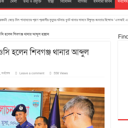
তিক
খেলা
তথ্য ও প্রযুক্তি
স্বাস্থ্য
বিনোদন
বাণিজ্য
ইসলামী জীবন
সর্বশেষ
েকর্ডই কেড়ে নিল শাহাদতের প্রাণ প্রবাসীর মৃত্যুর ঘটনায় ধুনট থানার সামনে বিক্ষুদ্ধ জনতার বিক্ষোভ ‘এসআই এ
ওসি হলেন শিবগঞ্জ থানার আব্দুল হান্নান
Fin
 ওসি হলেন শিবগঞ্জ থানার আব্দুল
,
সর্বশেষ
Leave a comment
558 Views