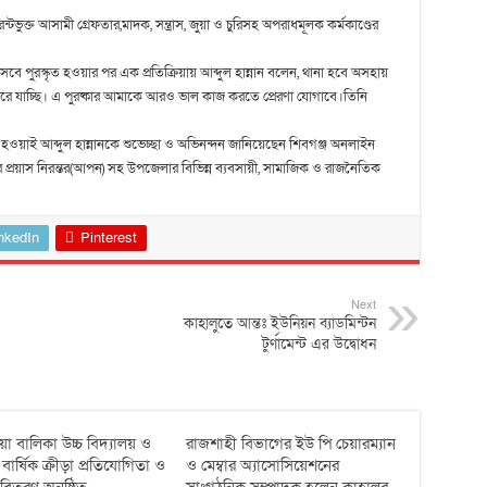
টভুক্ত আসামী গ্রেফতার,মাদক, সন্ত্রাস, জুয়া ও চুরিসহ অপরাধমূলক কর্মকাণ্ডের
িসেবে পুরস্কৃত হওয়ার পর এক প্রতিক্রিয়ায় আব্দুল হান্নান বলেন, থানা হবে অসহায়
জ করে যাচ্ছি। এ পুরষ্কার আমাকে আরও ভাল কাজ করতে প্রেরণা যোগাবে।তিনি
চিত হওয়াই আব্দুল হান্নানকে শুভেচ্ছা ও অভিনন্দন জানিয়েছেন শিবগঞ্জ অনলাইন
র প্রয়াস নিরন্তর(আপন) সহ উপজেলার বিভিন্ন ব্যবসায়ী, সামাজিক ও রাজনৈতিক
nkedIn
Pinterest
Next
কাহালুতে আন্তঃ ইউনিয়ন ব্যাডমিন্টন
টুর্ণামেন্ট এর উদ্বোধন
য়া বালিকা উচ্চ বিদ্যালয় ও
রাজশাহী বিভাগের ইউ পি চেয়ারম্যান
ার্ষিক ক্রীড়া প্রতিযোগিতা ও
ও মেম্বার অ্যাসোসিয়েশনের
র বিতরণ অনুষ্ঠিত
সাংগঠনিক সম্পাদক হলেন কাহালুর