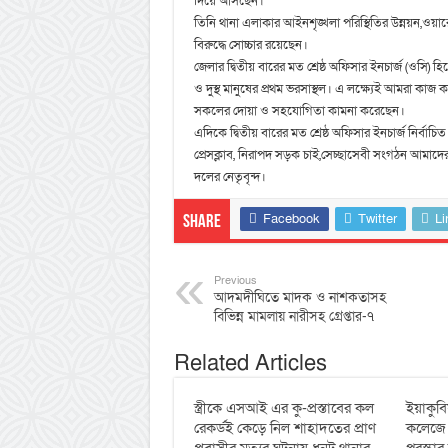
দিয়ে আসছেন।
তিনি থানা এলাকার আইনশৃঙ্খলা পরিস্থিতির উন্নয়ন,ওয়ারেন্
বিরুদ্ধে সোচ্চার রয়েছেন।
জেলার দ্বিতীয় বারের মত শ্রেষ্ঠ অফিসার ইনচার্জ (ওসি) হ
ও দুস্থ মানুষের প্রথম ভরসাস্থল। এ লক্ষ্যেই আমরা কা
সকলের দোয়া ও সহযোগিতা কামনা করেছেন।
এদিকে দ্বিতীয় বারের মত শ্রেষ্ঠ অফিসার ইনচার্জ নির্বা
প্রেসক্লাব, নিরাপদ সড়ক চাই,সেচ্ছাসেবী সংগঠন আমাদে
দলের নেতৃবৃন্দ।
Facebook
Twitter
Li
Share
Previous
আদমদীঘিতে মাদক ও নাশকতাসহ
বিভিন্ন মামলায় নারীসহ গ্রেপ্তার-৭
Related Articles
স্ত্রীকে এসআই এর কু-প্রস্তাবের কল
ইয়াকুবি
রেকর্ডই কেড়ে নিল শাহাদতের প্রাণ
কলেজে ব
প্রবাসীর মৃত্যুর ঘটনায় ধুনট থানার
পুরস্কা