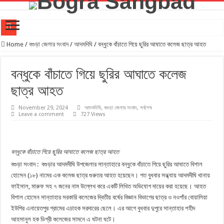
যুব সমাজকে মাদক মুক্ত রাখতে খেলাধুলার বিকল্প নেই। –এমপি মিল্টন
Home
/
বগুড়া জেলার সংবাদ
/
আদমদিঘি
/
বন্ধুকে বাঁচাতে গিয়ে ছুরির আঘাতে কলেজ ছাত্র আহত
‎গাবতলীতে শিক্ষার মান উন্নয়নে ‎মতবিনিময় সভা অনুষ্ঠিত হয় ‎এমপি মিলটন
বন্ধুকে বাঁচাতে গিয়ে ছুরির আঘাতে কলেজ
শিবগঞ্জে প্রয়াত শিক্ষকদের স্মরণে বন্ধন৯৮ এর আয়োজনে মিলাদ ও দোয়া মাহফিল
ছাত্র আহত
বগুড়ায় নির্মাণ শ্রমিক ইউনিয়নের নবনির্বাচিত কমিটির অভিষেক অনুষ্ঠিত
বগুড়ায় মর্মান্তিক বাস দুর্ঘটনায় জামায়াতের শোক প্রকাশ
November 29, 2024
আদমদিঘি
,
বগুড়া জেলার সংবাদ
,
সর্বশেষ
Leave a comment
727 Views
রেটিনা একাডেমিক কোচিং বগুড়া শাখার ২য় ক্যাম্পাসের উদ্বোধন
বগুড়ায় প্রাইভেট কার-মোটরসাইকেল সংঘর্ষে স্বামী-স্ত্রী নিহত
বন্ধুকে বাঁচাতে গিয়ে ছুরির আঘাতে কলেজ ছাত্র আহত
রাস্তা সম্প্রসারণের দাবিতে ফুলদীঘিতে এলাকাবাসীর মানববন্ধন
বগুড়া সংবাদ : বগুড়ার আদমদীঘি উপজেলার সান্তাহারে বন্ধুকে বাঁচাতে গিয়ে ছুরির আঘাতে বিশাল
বগুড়ায় বাসচাপায় নিহতের সংখ্যা বেড়ে ৭ আহত প্রায় ২৫জন
হোসেন (১৮) নামের এক কলেজ ছাত্র গুরুতর আহত হয়েছেন। গত বুধবার সন্ধ্যায় আদমদীঘি থানায়
ফাইসাল, মারুফ সহ ৭ জনের নাম উল্লেখ করে একটি লিখিত অভিযোগ দায়ের করা হয়েছে। আহত
স্ত্রীকে এসআই এর কু-প্রস্তাবের কল রেকর্ডই কেড়ে নিল শাহাদতের প্রাণ প্রবাসীর মৃত্যুর ঘটনায় ধুনট থানার
বিশাল হোসেন সান্তাহার সরকারি কলেজের দ্বিতীয় বর্ষের বিজ্ঞান বিভাগের ছাত্র ও নওগাঁর বোয়ালিয়া
ইউপির এনায়েতপুর গ্রামের এচাহক সরদারের ছেলে। এর আগে বুধবার দুপুরে সান্তাহার শহীদ
আহসানুল হক ডিগ্রী কলেজের সামনে এ ঘটনা ঘটে।