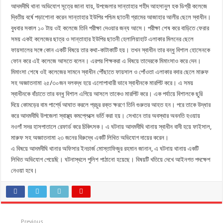
আদমদীঘি থানা অভিযোগ সূত্রে জানা যায়, উপজেলার সান্তাহার শহীদ আহসানুল হক ডিগ্রী কলেজে
দ্বিতীয় বর্ষে পড়াশোনা করেন সান্তাহার ইউপির পশ্চিম ছাতনী গ্রামের আজাহার আলীর ছেলে স্বাধীন।
বুধবার সকাল ১০ টায় ওই কলেজে তিনি পরীক্ষা দেওয়ার জন্য আসে। পরীক্ষা শেষ করে বাড়িতে ফেরার
সময় একই কলেজের ছাত্র ও সান্তাহার ইউপির ছাতনী হেলালিয়াহাট এলাকার মিলনের ছেলে
ফায়সালের সঙ্গে কোন একটি বিষয়ে তার কথা-কাটাকাটি হয়। তখন স্বাধীন তার বন্ধু বিশাল হোসেনকে
ফোন করে এই কলেজে আসতে বলেন। এরপর শিক্ষকরা এ বিষয়ে তাদেরকে মিমাংসাও করে দেন।
মিমাংসা শেষে ওই কলেজের সামনে স্বাধীন পৌঁছাতে ফায়সাল ও পোঁওতা এলাকার বদার ছেলে মারুফ
সহ অজ্ঞাতনামা ২৫/৩০জন দলবদ্ধ হয়ে এলোপাথারী ভাবে স্বাধীনকে মারপিট করে। এ সময়
স্বাধীনকে বাঁচাতে তার বন্ধু বিশাল এগিয়ে আসলে তাকেও মারপিট করে। এক পর্যায়ে বিশালকে ছুরি
দিয়ে কোমড়ের বাম পার্শ্বে আঘাত করলে প্রচুর রক্ত ক্ষরণে তিনি গুরুতর আহত হন। পরে তাকে উদ্ধার
করে আদমদীঘি উপজেলা স্বাস্থ্য কমপ্লেক্সে ভর্তি করা হয়। সেখানে তার অবস্থার অবনতি হওয়ায়
নওগাঁ সদর হাসপাতালে রেফার্ড করে চিকিৎসক। এ ঘটনায় আদমদীঘি থানায় স্বাধীন বাদী হয়ে ফাইসাল,
মারুফ সহ অজ্ঞাতনামা ২৩ জনের বিরুদ্ধে একটি লিখিত অভিযোগ দায়ের করেন।
এ বিষয়ে আদমদীঘি থানার অফিসার ইনচার্জ মোস্তাফিজুর রহমান জানান, এ ঘটনায় থানায় একটি
লিখিত অভিযোগ পেয়েছি। ঘটনাস্থলে পুলিশ পাঠানো হয়েছে। বিষয়টি খতিয়ে দেখে আইনগত পদক্ষেপ
নেওয়া হবে।
Previous