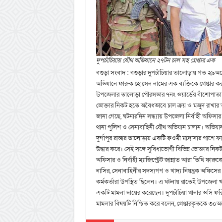
দুপচাঁচিয়ায় যৌথ অভিযানে ২৭টন চাল সহ গ্রেপ্তার এক
বগুড়া সংবাদ : বগুড়ার দুপচাঁচিয়ার তালোড়ায় গত ২৯অক্ট
অভিযানে ফারুক হোসেন নামের এক ব্যক্তিকে গ্রেপ্তার করা
উপজেলার তালোড়া পৌরসভার ৭নং ওয়ার্ডের বাঁশোপাতা মহল
ভোক্তার নিকট হতে অবৈধভাবে চাল ক্রয় ও মজুদ রাখার অপ
জানা গেছে, ঘটনারদিন সন্ধ্যায় উপজেলা নির্বাহী অফিসার 
থানা পুলিশ ও সেনাবাহিনী যৌথ অভিযান চালান। অভিয
দুর্গাপুর রাস্তার তালোড়ায় একটি ক্বওমী মাদ্রাসার পা
উদ্ধার করে। সেই সঙ্গে সুবিধাভোগী বিভিন্ন ভোক্তার ন
অফিসার ও নির্বাহী ম্যাজিস্ট্রেট জান্নাত আরা তিথি ফ
নাসির, সেনাবাহিনীর সদস্যগণ ও খাদ্য নিয়ন্ত্রক অফিসের
কর্মকর্তারা উপস্থিত ছিলেন। এ ঘটনায় রাতেই উপজেলা খা
একটি মামলা দায়ের করেছেন। দুপচাঁচিয়া থানার ওসি ফরিদু
মামলার বিষয়টি নিশ্চিত করে বলেন, গ্রেপ্তারকৃতকে ৩০