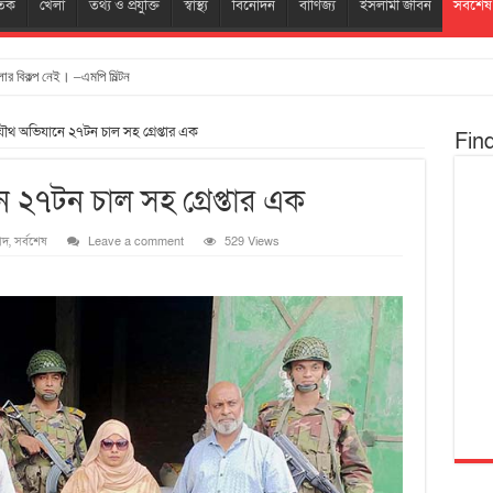
তিক
খেলা
তথ্য ও প্রযুক্তি
স্বাস্থ্য
বিনোদন
বাণিজ্য
ইসলামী জীবন
সর্বশেষ
ার বিকল্প নেই। –এমপি মিল্টন
যৌথ অভিযানে ২৭টন চাল সহ গ্রেপ্তার এক
Fin
 ২৭টন চাল সহ গ্রেপ্তার এক
াদ
,
সর্বশেষ
Leave a comment
529 Views