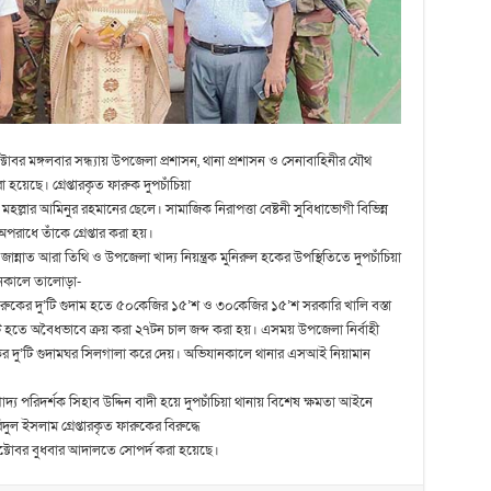
োবর মঙ্গলবার সন্ধ্যায় উপজেলা প্রশাসন, থানা প্রশাসন ও সেনাবাহিনীর যৌথ
 হয়েছে। গ্রেপ্তারকৃত ফারুক দুপচাঁচিয়া
্লার আমিনুর রহমানের ছেলে। সামাজিক নিরাপত্তা বেষ্টনী সুবিধাভোগী বিভিন্ন
রাধে তাঁকে গ্রেপ্তার করা হয়।
জান্নাত আরা তিথি ও উপজেলা খাদ্য নিয়ন্ত্রক মুনিরুল হকের উপস্থিতিতে দুপচাঁচিয়া
ানকালে তালোড়া-
শে ফারুকের দু’টি গুদাম হতে ৫০কেজির ১৫’শ ও ৩০কেজির ১৫’শ সরকারি খালি বস্তা
িকট হতে অবৈধভাবে ক্রয় করা ২৭টন চাল জব্দ করা হয়। এসময় উপজেলা নির্বাহী
ারুকের দু’টি গুদামঘর সিলগালা করে দেয়। অভিযানকালে থানার এসআই নিয়ামান
দ্য পরিদর্শক সিহাব উদ্দিন বাদী হয়ে দুপচাঁচিয়া থানায় বিশেষ ক্ষমতা আইনে
ল ইসলাম গ্রেপ্তারকৃত ফারুকের বিরুদ্ধে
অক্টোবর বুধবার আদালতে সোপর্দ করা হয়েছে।