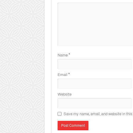
Name
*
Email
*
Website
Save my name, email, and website in this