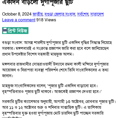
একদিন বাড়লো দুর্গাপূজার ছুটি
October 8, 2024
জাতীয়
,
বগুড়া জেলার সংবাদ
,
সর্বশেষ
,
সারাদেশ
Leave a comment
918 Views
বগুড়া সংবাদ: আসন্ন শারদীয় দুর্গাপূজার ছুটি একদিন বৃদ্ধির সিদ্ধান্ত নিয়েছে
সরকার। মঙ্গলবারই এ সংক্রান্ত প্রজ্ঞাপন জারি করা হবে বলে জানিয়েছেন
প্রধান উপদেষ্টার বিশেষ সহকারী মাহফুজ আলম।
মঙ্গলবার রাজধানীর সোহরাওয়ার্দী উদ্যানে রমনা কালী মন্দিরে দুর্গাপূজার
আয়োজন ও নিরাপত্তা ব্যবস্থা পরিদর্শন শেষে তিনি সাংবাদিকদের এ তথ্য
জানান।
মাহফুজ সাংবাদিকদের বলেন, ‘পূজার ছুটি একদিন বাড়ানো হবে।
বৃহস্পতিবারও পূজার ছুটি থাকবে। আজকেই প্রজ্ঞাপন দেওয়া হবে।’
সরকারি ছুটির ক্যালেন্ডার অনুযায়ী, আগামী ১৩ অক্টোবর, রোববার পূজার ছুটি।
আর ১১ ও ১২ অক্টোবর শুক্র ও শনিবার সাপ্তাহিক ছুটি। এ তালিকায়
বৃহস্পতিবার যুক্ত হওয়া দুর্গাপূজায় মোট চারদিন ছুটি পাচ্ছেন সরকারি