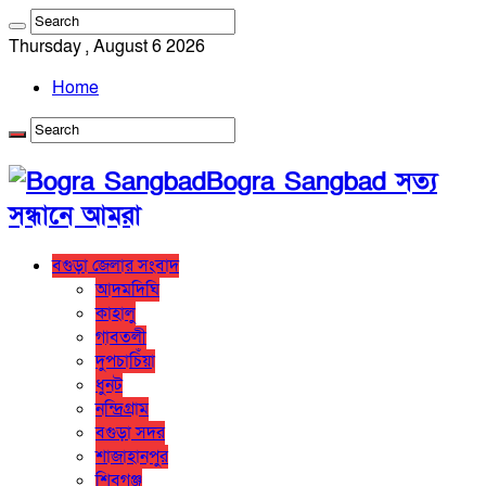
Thursday , August 6 2026
Home
Bogra Sangbad সত্য
সন্ধানে আমরা
বগুড়া জেলার সংবাদ
আদমদিঘি
কাহালু
গাবতলী
দুপচাচিঁয়া
ধুনট
নন্দ্রিগ্রাম
বগুড়া সদর
শাজাহানপুর
শিবগঞ্জ