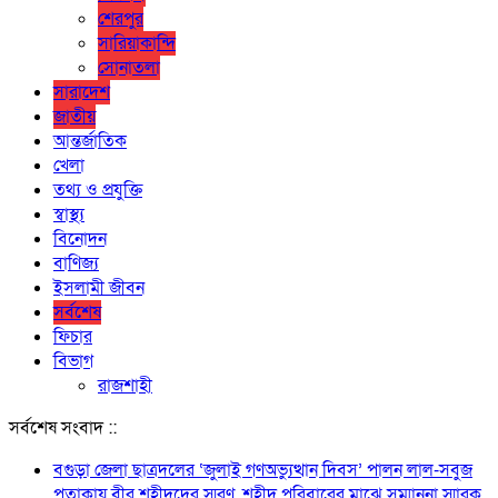
শেরপুর
সারিয়াকান্দি
সোনাতলা
সারাদেশ
জাতীয়
আন্তর্জাতিক
খেলা
তথ্য ও প্রযুক্তি
স্বাস্থ্য
বিনোদন
বাণিজ্য
ইসলামী জীবন
সর্বশেষ
ফিচার
বিভাগ
রাজশাহী
সর্বশেষ সংবাদ ::
বগুড়া জেলা ছাত্রদলের ‘জুলাই গণঅভ্যুত্থান দিবস’ পালন লাল-সবুজ
পতাকায় বীর শহীদদের স্মরণ, শহীদ পরিবারের মাঝে সম্মাননা স্মারক