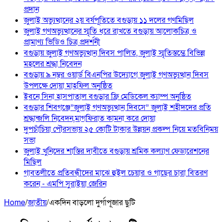
প্রদান
জুলাই অভ্যুত্থানের ২য় বর্ষপূতিতে বগুড়ায় ১১ দলের গণমিছিল
জুলাই গণঅভ্যুত্থানের স্মৃতি ধরে রাখতে বগুড়ায় আলোকচিত্র ও
প্রামাণ্য ভিডিও চিত্র প্রদর্শনী
বগুড়ায় জুলাই গণঅভ্যুত্থান দিবস পালিত, জুলাই স্মৃতিস্তম্ভে বিভিন্ন
মহলের শ্রদ্ধা নিবেদন
বগুড়ায় ৯ নম্বর ওয়ার্ড বিএনপির উদ্যোগে জুলাই গণঅভ্যুত্থান দিবস
উপলক্ষে দোয়া মাহফিল অনুষ্ঠিত
ইবনে সিনা হাসপাতাল বগুড়ার ফ্রি মেডিকেল ক্যাম্প অনুষ্ঠিত
বগুড়ার শিবগঞ্জে”জুলাই গণঅভ্যুত্থান দিবসে” জুলাই শহীদদের প্রতি
শ্রদ্ধান্জলি নিবেদন,মাগফিরাত কামনা করে দোয়া
দুপচাঁচিয়া পৌরসভায় ২৫ কোটি টাকার উন্নয়ন প্রকল্প নিয়ে মতবিনিময়
সভা
জুলাই খুনিদের শাস্তির দাবীতে বগুড়ায় শ্রমিক কল্যাণ ফেডারেশনের
মিছিল
‎গাবতলীতে প্রতিবন্ধীদের মাঝে হুইল ‎চেয়ার ও গাছের চারা বিতরণ
করেন ‎- এমপি সুরাইয়া জেরিন
Home
/
জাতীয়
/
একদিন বাড়লো দুর্গাপূজার ছুটি