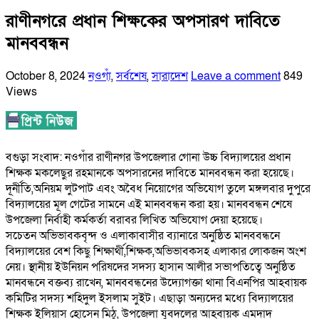
রাণীনগরে প্রধান শিক্ষকের অপসারণ দাবিতে
মানববন্ধন
October 8, 2024
নওগাঁ
,
সর্বশেষ
,
সারাদেশ
Leave a comment
849
Views
বগুড়া সংবাদ: নওগাঁর রাণীনগর উপজেলার গোনা উচ্চ বিদ্যালয়ের প্রধান
শিক্ষক মকলেছুর রহমানকে অপসারনের দাবিতে মানববন্ধন করা হয়েছে।
দূর্নীতি,অনিয়ম লুটপাট এবং অবৈধ নিয়োগের অভিযোগ তুলে মঙ্গলবার দুপুরে
বিদ্যালয়ের মূল গেটের সামনে এই মানববন্ধন করা হয়। মানববন্ধন শেষে
উপজেলা নির্বাহী কর্মকর্তা বরাবর লিখিত অভিযোগ দেয়া হয়েছে।
সচেতন অভিভাবকবৃন্দ ও এলাকাবাসীর ব্যানারে অনুষ্ঠিত মানববন্ধনে
বিদ্যালয়ের বেশ কিছু শিক্ষার্থী,শিক্ষক,অভিভাবকসহ এলাকার লোকজন অংশ
নেয়। স্থানীয় ইউনিয়ন পরিষদের সদস্য হাসান আলীর সভাপতিত্বে অনুষ্ঠিত
মানবন্ধনে বক্তব্য রাখেন, মানববন্ধনের উদ্যোগক্তা থানা বিএনপির আহবায়ক
কমিটির সদস্য শহিদুল ইসলাম সুইট। এছাড়া অন্যদের মধ্যে বিদ্যালয়ের
শিক্ষক ইলিয়াস হোসেন মিঠু, উপজেলা যুবদলের আহবায়ক এমদাদ