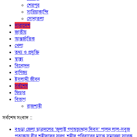
শেরপুর
সারিয়াকান্দি
সোনাতলা
সারাদেশ
জাতীয়
আন্তর্জাতিক
খেলা
তথ্য ও প্রযুক্তি
স্বাস্থ্য
বিনোদন
বাণিজ্য
ইসলামী জীবন
সর্বশেষ
ফিচার
বিভাগ
রাজশাহী
সর্বশেষ সংবাদ ::
বগুড়া জেলা ছাত্রদলের ‘জুলাই গণঅভ্যুত্থান দিবস’ পালন লাল-সবুজ
পতাকায় বীর শহীদদের স্মরণ, শহীদ পরিবারের মাঝে সম্মাননা স্মারক