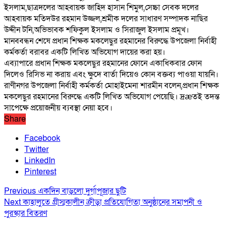
ইসলাম,ছাত্রদলের আহবায়ক জাহিদ হাসান শিমুল,সেচ্চা সেবক দলের
আহবায়ক মতিদউর রহমান উজ্জল,শ্রমীক দলের সাধারণ সম্পাদক নাছির
উদ্দীন টনি,অভিভাবক শফিকুল ইসলাম ও সিরাজুল ইসলাম প্রমূখ।
মানববন্ধন শেষে প্রধান শিক্ষক মকলেছুর রহমানের বিরুদ্ধে উপজেলা নির্বাহী
কর্মকর্তা বরাবর একটি লিখিত অভিযোগ দায়ের করা হয়।
এব্যাপারে প্রধান শিক্ষক মকলেছুর রহমানের ফোনে একাধিকবার ফোন
দিলেও রিসিভ না করায় এবং ক্ষুদে বার্তা দিয়েও কোন বক্তব্য পাওয়া যায়নি।
রাণীনগর উপজেলা নির্বাহী কর্মকর্তা মোহাইমেনা শারমীন বলেন,প্রধান শিক্ষক
মকলেছুর রহমানের বিরুদ্ধে একটি লিখিত অভিযোগ পেয়েছি। দ্রæতই তদন্ত
সাপেক্ষে প্রয়োজনীয় ব্যবস্থা নেয়া হবে।
Share
Facebook
Twitter
LinkedIn
Pinterest
Previous
একদিন বাড়লো দুর্গাপূজার ছুটি
Next
কাহালুতে গ্রীস্মকালীন ক্রীড়া প্রতিযোগিতা অনুষ্ঠানের সমাপনী ও
পুরস্কার বিতরণ