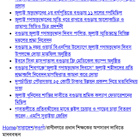
প্রদান
জুলাই অভ্যুত্থানের ২য় বর্ষপূতিতে বগুড়ায় ১১ দলের গণমিছিল
জুলাই গণঅভ্যুত্থানের স্মৃতি ধরে রাখতে বগুড়ায় আলোকচিত্র ও
প্রামাণ্য ভিডিও চিত্র প্রদর্শনী
বগুড়ায় জুলাই গণঅভ্যুত্থান দিবস পালিত, জুলাই স্মৃতিস্তম্ভে বিভিন্ন
মহলের শ্রদ্ধা নিবেদন
বগুড়ায় ৯ নম্বর ওয়ার্ড বিএনপির উদ্যোগে জুলাই গণঅভ্যুত্থান দিবস
উপলক্ষে দোয়া মাহফিল অনুষ্ঠিত
ইবনে সিনা হাসপাতাল বগুড়ার ফ্রি মেডিকেল ক্যাম্প অনুষ্ঠিত
বগুড়ার শিবগঞ্জে”জুলাই গণঅভ্যুত্থান দিবসে” জুলাই শহীদদের প্রতি
শ্রদ্ধান্জলি নিবেদন,মাগফিরাত কামনা করে দোয়া
দুপচাঁচিয়া পৌরসভায় ২৫ কোটি টাকার উন্নয়ন প্রকল্প নিয়ে মতবিনিময়
সভা
জুলাই খুনিদের শাস্তির দাবীতে বগুড়ায় শ্রমিক কল্যাণ ফেডারেশনের
মিছিল
‎গাবতলীতে প্রতিবন্ধীদের মাঝে হুইল ‎চেয়ার ও গাছের চারা বিতরণ
করেন ‎- এমপি সুরাইয়া জেরিন
Home
/
সারাদেশ
/
নওগাঁ
/
রাণীনগরে প্রধান শিক্ষকের অপসারণ দাবিতে
মানববন্ধন