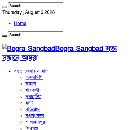
Thursday , August 6 2026
Home
Bogra Sangbad সত্য
সন্ধানে আমরা
বগুড়া জেলার সংবাদ
আদমদিঘি
কাহালু
গাবতলী
দুপচাচিঁয়া
ধুনট
নন্দ্রিগ্রাম
বগুড়া সদর
শাজাহানপুর
শিবগঞ্জ