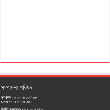
সম্পাদনা পরিষদ
সম্পাদক
:
জাফর আহম্মেদ মিলন
Mobile : 01715636187
নির্বাহী সম্পাদকঃ
শামসুজ্জোহা কবীর