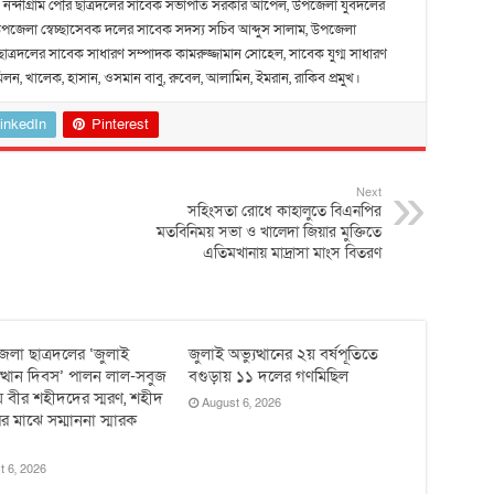
 নন্দীগ্রাম পৌর ছাত্রদলের সাবেক সভাপতি সরকার আপেল, উপজেলা যুবদলের
উপজেলা স্বেচ্ছাসেবক দলের সাবেক সদস্য সচিব আব্দুস সালাম, উপজেলা
ছাত্রদলের সাবেক সাধারণ সম্পাদক কামরুজ্জামান সোহেল, সাবেক যুগ্ম সাধারণ
, খালেক, হাসান, ওসমান বাবু, রুবেল, আলামিন, ইমরান, রাকিব প্রমুখ।
inkedIn
Pinterest
Next
সহিংসতা রোধে কাহালুতে বিএনপির
মতবিনিময় সভা ও খালেদা জিয়ার মুক্তিতে
এতিমখানায় মাদ্রাসা মাংস বিতরণ
েলা ছাত্রদলের ‘জুলাই
জুলাই অভ্যুত্থানের ২য় বর্ষপূতিতে
ুত্থান দিবস’ পালন লাল-সবুজ
বগুড়ায় ১১ দলের গণমিছিল
 বীর শহীদদের স্মরণ, শহীদ
August 6, 2026
র মাঝে সম্মাননা স্মারক
t 6, 2026