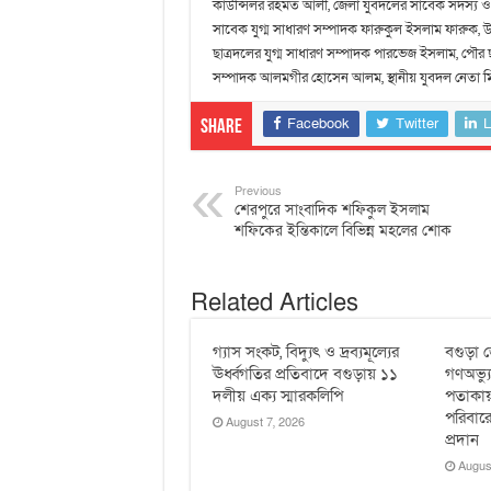
কাউন্সিলর রহমত আলী, জেলা যুবদলের সাবেক সদস্য ও
সাবেক যুগ্ম সাধারণ সম্পাদক ফারুকুল ইসলাম ফারুক, 
ছাত্রদলের যুগ্ম সাধারণ সম্পাদক পারভেজ ইসলাম, পৌর 
সম্পাদক আলমগীর হোসেন আলম, স্থানীয় যুবদল নেতা মিলন
Facebook
Twitter
L
Share
Previous
শেরপুরে সাংবাদিক শফিকুল ইসলাম
শফিকের ইন্তিকালে বিভিন্ন মহলের শোক
Related Articles
গ্যাস সংকট, বিদ্যুৎ ও দ্রব্যমূল্যের
বগুড়া জ
ঊর্ধ্বগতির প্রতিবাদে বগুড়ায় ১১
গণঅভ্য
দলীয় এক্য স্মারকলিপি
পতাকায়
পরিবারে
August 7, 2026
প্রদান
Augus