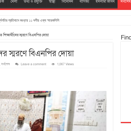
তিক
খেলা
তথ্য ও প্রযুক্তি
স্বাস্থ্য
বিনোদন
বাণিজ্য
ইসলামী জীবন
সর্বশেষ
্ধ্বগতির প্রতিবাদে বগুড়ায় ১১ দলীয় এক্য স্মারকলিপি
িহত শিক্ষার্থীদের স্মরণে বিএনপির দোয়া
Fin
থীদের স্মরণে বিএনপির দোয়া
,
সর্বশেষ
Leave a comment
1,067 Views