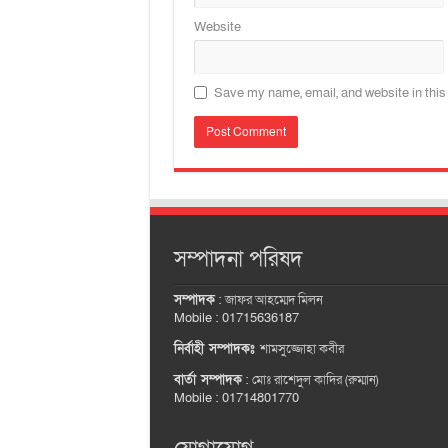
Website
Save my name, email, and website in this
সম্পাদনা পরিষদ
সম্পাদক
:
জাফর আহম্মেদ মিলন
Mobile : 01715636187
নির্বাহী সম্পাদকঃ
শামসুজ্জোহা কবীর
বার্তা সম্পাদক
:
মোঃ রাশেদুল কাদির (রুম্মান)
Mobile : 01714801770