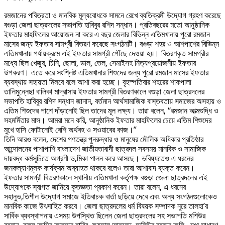
রমজানের পবিত্রতা ও মানবিক মূল্যবোধকে সামনে রেখে ব্যতিক্রমী উদ্যোগ গ্রহণ করেছে
বগুড়া জেলা ছাত্রদলের সভাপতি হাবিবুর রশিদ সন্ধান। প্রতিবছরের মতো আনুষ্ঠানিক
ইফতার মাহফিলের আয়োজন না করে এ বছর জেলার বিভিন্ন এতিমখানায় পুরো রমজান
মাসের জন্য ইফতার সামগ্রী বিতরণ করেছে সংগঠনটি। বগুড়া শহর ও আশপাশের বিভিন্ন
এতিমখানায় পর্যায়ক্রমে এই ইফতার সামগ্রী পৌঁছে দেওয়া হয়। বিতরণকৃত সামগ্রীর
মধ্যে ছিল খেজুর, চিনি, ছোলা, ডাল, তেল, সেমাইসহ নিত্যপ্রয়োজনীয় ইফতার
উপকরণ। এতে করে সংশ্লিষ্ট এতিমখানার শিশুদের জন্য পুরো রমজান মাসের ইফতার
ব্যবস্থায় সহায়তা মিলবে বলে আশা করা হচ্ছে। বৃহস্পতিবার শহরের শাকপালা
তালিমুন্নেছা বালিকা মাদ্রাসায় ইফতার সামগ্রী বিতরণকালে বগুড়া জেলা ছাত্রদলের
সভাপতি হাবিবুর রশিদ সন্ধান জানান, বর্তমান আর্থসামাজিক বাস্তবতায় সমাজের অসহায় ও
এতিম শিশুদের পাশে দাঁড়ানোই ছিল তাদের মূল লক্ষ্য। তারা বলেন, “রমজান আত্মশুদ্ধি ও
সহমর্মিতার মাস। আমরা মনে করি, আনুষ্ঠানিক ইফতার মাহফিলের চেয়ে এতিম শিশুদের
মুখে হাসি ফোটানোই বেশি অর্থবহ ও সওয়াবের কাজ।”
তিনি আরও বলেন, দেশের গণতন্ত্র পুনরুদ্ধার ও মানুষের মৌলিক অধিকার প্রতিষ্ঠার
আন্দোলনের পাশাপাশি বাংলাদেশ জাতীয়তাবাদী ছাত্রদল সবসময় মানবিক ও সামাজিক
দায়বদ্ধ কর্মসূচিতে অগ্রণী ভ‚মিকা পালন করে আসছে। ভবিষ্যতেও এ ধরনের
জনকল্যাণমূলক কার্যক্রম অব্যাহত থাকবে বলেও তারা আশাবাদ ব্যক্ত করেন।
ইফতার সামগ্রী বিতরণকালে স্থানীয় এতিমখানা কর্তৃপক্ষ বগুড়া জেলা ছাত্রদলের এই
উদ্যোগকে স্বাগত জানিয়ে কৃতজ্ঞতা প্রকাশ করেন। তারা বলেন, এ ধরনের
সহানুভ‚তিশীল উদ্যোগ সমাজে ইতিবাচক বার্তা ছড়িয়ে দেবে এবং অন্য সংগঠনগুলোকেও
মানবিক কাজে উৎসাহিত করবে। জেলা ছাত্রদলের ধর্ম বিষয়ক সম্পাদক নুরে তালহা’র
সার্বিক ব্যবস্থাপনায় এসময় উপস্থিত ছিলেন জেলা ছাত্রদলের সহ সভাপতি মশিউর