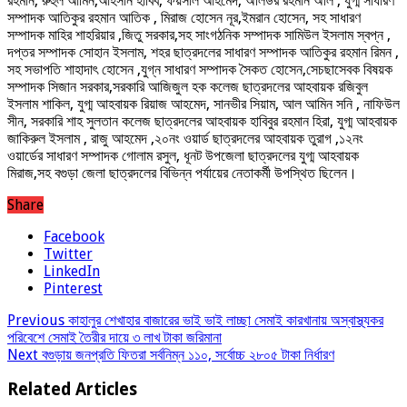
রহমান, রুহুল আমিন,আহসান হাবিব, ফয়সাল আহমেদ, অলিউর রহমান অলি , যুগ্ম সাধারণ
সম্পাদক আতিকুর রহমান আতিক , মিরাজ হোসেন নূর,ইমরান হোসেন, সহ সাধারণ
সম্পাদক মাহির শাহরিয়ার ,জিতু সরকার,সহ সাংগঠনিক সম্পাদক সামিউল ইসলাম স্বপ্ন ,
দপ্তর সম্পাদক সোহান ইসলাম, শহর ছাত্রদলের সাধারণ সম্পাদক আতিকুর রহমান রিমন ,
সহ সভাপতি শাহাদাৎ হোসেন ,যুগ্ন সাধারণ সম্পাদক সৈকত হোসেন,সেচছাসেবক বিষয়ক
সম্পাদক সিজান সরকার,সরকারি আজিজুল হক কলেজ ছাত্রদলের আহবায়ক রজিবুল
ইসলাম শাকিল, যুগ্ম আহবায়ক রিয়াজ আহমেদ, সানভীর সিয়াম, আল আমিন সনি , নাফিউল
সীন, সরকারি শাহ সুলতান কলেজ ছাত্রদলের আহবায়ক হাবিবুর রহমান হিরা, যুগ্ম আহবায়ক
জাকিরুল ইসলাম , রাজু আহমেদ ,২০নং ওয়ার্ড ছাত্রদলের আহবায়ক তুরাগ ,১২নং
ওয়ার্ডের সাধারণ সম্পাদক গোলাম রসুল, ধূনট উপজেলা ছাত্রদলের যুগ্ম আহবায়ক
মিরাজ,সহ বগুড়া জেলা ছাত্রদলের বিভিন্ন পর্যায়ের নেতাকর্মী উপস্থিত ছিলেন।
Share
Facebook
Twitter
LinkedIn
Pinterest
Previous
কাহালুর শেখাহার বাজারের ভাই ভাই লাচ্ছা সেমাই কারখানায় অস্বাস্থ্যকর
পরিবেশে সেমাই তৈরীর দায়ে ৩ লাখ টাকা জরিমানা
Next
বগুড়ায় জনপ্রতি ফিতরা সর্বনিম্ন ১১০, সর্বোচ্চ ২৮০৫ টাকা নির্ধারণ
Related Articles