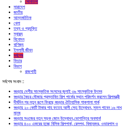
সোনাতলা
সারাদেশ
জাতীয়
আন্তর্জাতিক
খেলা
তথ্য ও প্রযুক্তি
স্বাস্থ্য
বিনোদন
বাণিজ্য
ইসলামী জীবন
সর্বশেষ
ফিচার
বিভাগ
রাজশাহী
সর্বশেষ সংবাদ ::
বগুড়ায় দেশীয় সাংস্কৃতিক সংসদের জুলাই ৩৬ সাংস্কৃতিক উৎসব
বগুড়ার কৈচর মৌজায় প্রস্তাবিত শিল্প পার্কের স্থান পরিদর্শন করলেন শিল্পমন্ত্রী
দীর্ঘদিন পর নতুন রূপে ফিরছে বগুড়ার ঐতিহাসিক শাকপালা পার্ক
বগুড়ায় ২০ কোটি টাকার শাহ ফতেহ আলী সেতু উদ্বোধন, সুফল পাবেন ১৬ লাখ
মানুষ
বগুড়ায় সওজের নতুন সড়ক জোন উদ্বোধন,ভোগান্তির অবসান!
বগুড়ায় ৪০০ একরের হচ্ছে বিসিক শিল্পপার্ক, রেলপথ, বিমানবন্দর, ওভারপাস ও