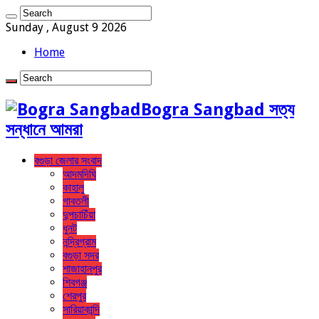
Sunday , August 9 2026
Home
Bogra Sangbad সত্য
সন্ধানে আমরা
বগুড়া জেলার সংবাদ
আদমদিঘি
কাহালু
গাবতলী
দুপচাচিঁয়া
ধুনট
নন্দ্রিগ্রাম
বগুড়া সদর
শাজাহানপুর
শিবগঞ্জ
শেরপুর
সারিয়াকান্দি