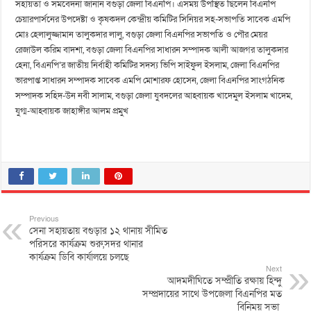
সহায়তা ও সমবেদনা জানান বগুড়া জেলা বিএনপি। এসময় উপস্থিত ছিলেন বিএনপি
চেয়ারপার্সনের উপদেষ্টা ও কৃষকদল কেন্দ্রীয় কমিটির সিনিয়র সহ-সভাপতি সাবেক এমপি
মোঃ হেলালুজ্জামান তালুকদার লালু, বগুড়া জেলা বিএনপির সভাপতি ও পৌর মেয়র
রেজাউল করিম বাদশা, বগুড়া জেলা বিএনপির সাধারন সম্পাদক আলী আজগর তালুকদার
হেনা, বিএনপি’র জাতীয় নির্বাহী কমিটির সদস্য ভিপি সাইফুল ইসলাম, জেলা বিএনপির
ভারপাপ্ত সাধারন সম্পাদক সাবেক এমপি মোশারফ হোসেন, জেলা বিএনপির সাংগঠনিক
সম্পাদক সহিদ-উন নবী সালাম, বগুড়া জেলা যুবদলের আহ্বায়ক খাদেমুল ইসলাম খাদেম,
যুগ্ম-আহ্বায়ক জাহাঙ্গীর আলম প্রমুখ
Previous
সেনা সহায়তায় বগুড়ার ১২ থানায় সীমিত
পরিসরে কার্যক্রম শুরু,সদর থানার
কার্যক্রম ডিবি কার্যালয়ে চলছে
Next
আদমদীঘিতে সম্প্রীতি রক্ষায় হিন্দু
সম্প্রদায়ের সাথে উপজেলা বিএনপির মত
বিনিময় সভা