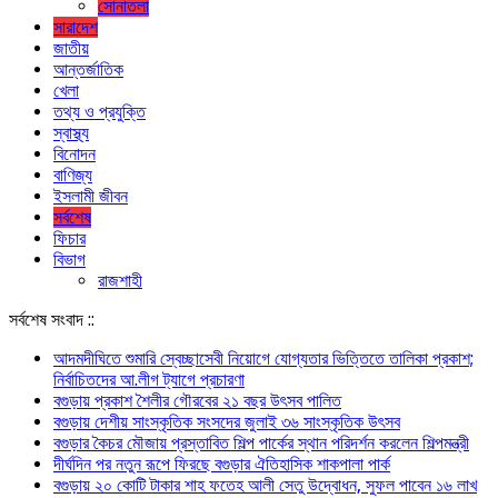
সোনাতলা
সারাদেশ
জাতীয়
আন্তর্জাতিক
খেলা
তথ্য ও প্রযুক্তি
স্বাস্থ্য
বিনোদন
বাণিজ্য
ইসলামী জীবন
সর্বশেষ
ফিচার
বিভাগ
রাজশাহী
সর্বশেষ সংবাদ ::
আদমদীঘিতে শুমারি স্বেচ্ছাসেবী নিয়োগে যোগ্যতার ভিত্তিতে তালিকা প্রকাশ;
নির্বাচিতদের আ.লীগ ট্যাগে প্রচারণা
বগুড়ায় প্রকাশ শৈলীর গৌরবের ২১ বছর উৎসব পা‌লিত
বগুড়ায় দেশীয় সাংস্কৃতিক সংসদের জুলাই ৩৬ সাংস্কৃতিক উৎসব
বগুড়ার কৈচর মৌজায় প্রস্তাবিত শিল্প পার্কের স্থান পরিদর্শন করলেন শিল্পমন্ত্রী
দীর্ঘদিন পর নতুন রূপে ফিরছে বগুড়ার ঐতিহাসিক শাকপালা পার্ক
বগুড়ায় ২০ কোটি টাকার শাহ ফতেহ আলী সেতু উদ্বোধন, সুফল পাবেন ১৬ লাখ