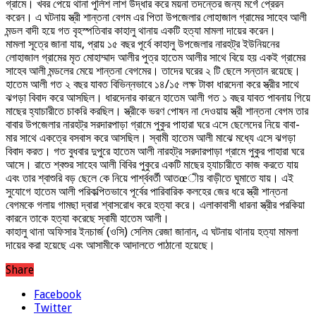
গ্রামে। খবর পেয়ে থানা পুলিশ লাশ উদ্ধার করে ময়না তদন্তের জন্য মর্গে প্রেরন
করেন। এ ঘটনায় স্ত্রী শান্তনা বেগম এর পিতা উপজেলার লোহাজাল গ্রামের সাহেব আলী
মন্ডল বাদী হয়ে গত বৃহস্পতিবার কাহালু থানায় একটি হত্যা মামলা দায়ের করেন।
মামলা সূত্রে জানা যায়, প্রায় ১৫ বছর পূর্বে কাহালু উপজেলার নারহট্র ইউনিয়নের
লোহাজাল গ্রামের মৃত মোহাম্মাদ আলীর পুত্র হাতেম আলীর সাথে বিয়ে হয় একই গ্রামের
সাহেব আলী মন্ডলের মেয়ে শান্তনা বেগমের। তাদের ঘরের ২ টি ছেলে সন্তান রয়েছে।
হাতেম আলী গত ২ বছর যাবত বিভিন্নভাবে ১৪/১৫ লক্ষ টাকা ধারদেনা করে স্ত্রীর সাথে
ঝগড়া বিবাদ করে আসছিল। ধারদেনার কারনে হাতেম আলী গত ১ বছর যাবত পাবনায় গিয়ে
মাছের হ্যাচারীতে চাকরি করছিল। স্ত্রীকে ভরণ পোষন না দেওয়ায় স্ত্রী শান্তনা বেগম তার
বাবার উপজেলার নারহট্র সরদারপাড়া গ্রামে পুকুর পাহারা ঘরে এসে ছেলেদের নিয়ে বাবা-
মার সাথে একত্রে বসবাস করে আসছিল। স্বামী হাতেম আলী মাঝে মধ্যে এসে ঝগড়া
বিবাদ করত। গত বুধবার দুপুরে হাতেম আলী নারহট্র সরদারপাড়া গ্রামে পুকুর পাহারা ঘরে
আসে। রাতে শ্বশুর সাহেব আলী বিবির পুকুরে একটি মাছের হ্যাচারীতে কাজ করতে যায়
এবং তার শ্বাশুরি বড় ছেলে কে নিয়ে পার্শ্ববর্তী আতœীয় বাড়ীতে ঘুমাতে যায়। এই
সুযোগে হাতেম আলী পরিকল্পিতভাবে পূর্বের পারিবারিক কলহের জের ধরে স্ত্রী শান্তনা
বেগমকে গলায় গামছা দ্বারা শ্বাসরোধ করে হত্যা করে। এলাকাবাসী ধারনা স্ত্রীর পরকিয়া
কারনে তাকে হত্যা করেছে স্বামী হাতেম আলী।
কাহালু থানা অফিসার ইনচার্জ (ওসি) সেলিম রেজা জানান, এ ঘটনায় থানায় হত্যা মামলা
দায়ের করা হয়েছে এবং আসামীকে আদালতে পাঠানো হয়েছে।
Share
Facebook
Twitter