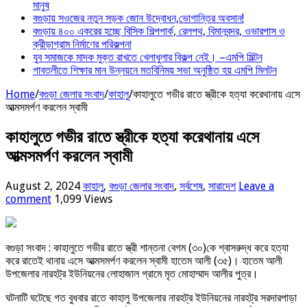
মানুষ
বগুড়ায় সওজের নতুন সড়ক জোন উদ্বোধন,ভোগান্তির অবসান!
বগুড়ায় ৪০০ একরের হচ্ছে বিসিক শিল্পপার্ক, রেলপথ, বিমানবন্দর, ওভারপাস ও
ক্রীড়াগ্রাম নির্মাণের পরিকল্পনা
যুব সমাজকে মাদক মুক্ত রাখতে খেলাধুলার বিকল্প নেই। –এমপি মিল্টন
‎গাবতলীতে শিক্ষার মান উন্নয়নে ‎মতবিনিময় সভা অনুষ্ঠিত হয় ‎এমপি মিলটন
Home
/
বগুড়া জেলার সংবাদ
/
কাহালু
/
কাহালুতে গভীর রাতে স্ত্রীকে হত্যা করেথানায় এসে
আত্মসমর্পণ করলেন স্বামী
কাহালুতে গভীর রাতে স্ত্রীকে হত্যা করেথানায় এসে
আত্মসমর্পণ করলেন স্বামী
August 2, 2024
কাহালু
,
বগুড়া জেলার সংবাদ
,
সর্বশেষ
,
সারাদেশ
Leave a
comment
1,099 Views
বগুড়া সংবাদ : কাহালুতে গভীর রাতে স্ত্রী শান্তনা বেগম (৩০)কে শ্বাসরুদ্ধ করে হত্যা
করে রাতেই থানায় এসে আত্মসমর্পণ করলেন স্বামী হাতেম আলী (৩৫)। হাতেম আলী
উপজেলার নারহট্র ইউনিয়নের লোহাজাল গ্রামে মৃত মোহাম্মাদ আলীর পুত্র।
ঘটনাটি ঘটেছে গত বুধবার রাতে কাহালু উপজেলার নারহট্র ইউনিয়নের নারহট্র সরদারপাড়া