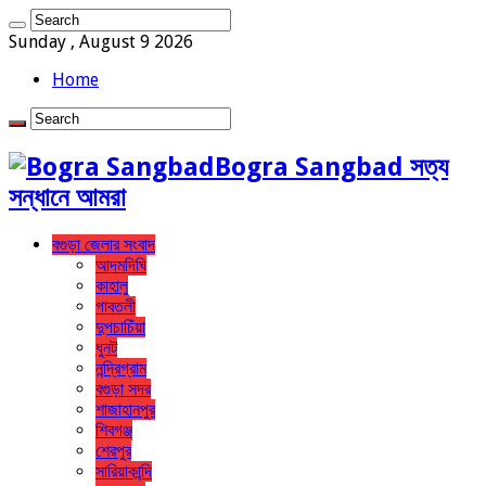
Sunday , August 9 2026
Home
Bogra Sangbad সত্য
সন্ধানে আমরা
বগুড়া জেলার সংবাদ
আদমদিঘি
কাহালু
গাবতলী
দুপচাচিঁয়া
ধুনট
নন্দ্রিগ্রাম
বগুড়া সদর
শাজাহানপুর
শিবগঞ্জ
শেরপুর
সারিয়াকান্দি