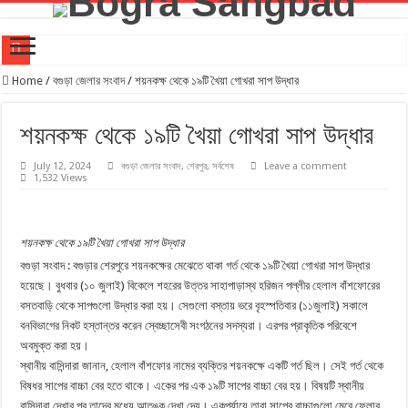
গ্যাস সংকট, বিদ্যুৎ ও দ্রব্যমূল্যের ঊর্ধ্বগতির প্রতিবাদে বগুড়ায় ১১ দলীয় এক্য স্মারকলিপি
Home
/
বগুড়া জেলার সংবাদ
/
শয়নকক্ষ থেকে ১৯টি খৈয়া গোখরা সাপ উদ্ধার
বগুড়া জেলা ছাত্রদলের ‘জুলাই গণঅভ্যুত্থান দিবস’ পালন লাল-সবুজ পতাকায় বীর শহীদদের স্মরণ, শহীদ পরিবার
শয়নকক্ষ থেকে ১৯টি খৈয়া গোখরা সাপ উদ্ধার
জুলাই অভ্যুত্থানের ২য় বর্ষপূতিতে বগুড়ায় ১১ দলের গণমিছিল
জুলাই গণঅভ্যুত্থানের স্মৃতি ধরে রাখতে বগুড়ায় আলোকচিত্র ও প্রামাণ্য ভিডিও চিত্র প্রদর্শনী
July 12, 2024
বগুড়া জেলার সংবাদ
,
শেরপুর
,
সর্বশেষ
Leave a comment
1,532 Views
বগুড়ায় জুলাই গণঅভ্যুত্থান দিবস পালিত, জুলাই স্মৃতিস্তম্ভে বিভিন্ন মহলের শ্রদ্ধা নিবেদন
বগুড়ায় ৯ নম্বর ওয়ার্ড বিএনপির উদ্যোগে জুলাই গণঅভ্যুত্থান দিবস উপলক্ষে দোয়া মাহফিল অনুষ্ঠিত
শয়নকক্ষ থেকে ১৯টি খৈয়া গোখরা সাপ উদ্ধার
ইবনে সিনা হাসপাতাল বগুড়ার ফ্রি মেডিকেল ক্যাম্প অনুষ্ঠিত
বগুড়া সংবাদ : বগুড়ার শেরপুরে শয়নকক্ষের মেঝেতে থাকা গর্ত থেকে ১৯টি খৈয়া গোখরা সাপ উদ্ধার
বগুড়ার শিবগঞ্জে”জুলাই গণঅভ্যুত্থান দিবসে” জুলাই শহীদদের প্রতি শ্রদ্ধান্জলি নিবেদন,মাগফিরাত কামনা কর
হয়েছে। বুধবার (১০ জুলাই) বিকেলে শহরের উত্তর সাহাপাড়াস্থ হরিজন পল্লীর হেলাল বাঁশফোরের
বসতবাড়ি থেকে সাপগুলো উদ্ধার করা হয়। সেগুলো বস্তায় ভরে বৃহস্পতিবার (১১জুলাই) সকালে
দুপচাঁচিয়া পৌরসভায় ২৫ কোটি টাকার উন্নয়ন প্রকল্প নিয়ে মতবিনিময় সভা
বনবিভাগের নিকট হস্তান্তর করেন স্বেচ্ছাসেবী সংগঠনের সদস্যরা। এরপর প্রাকৃতিক পরিবেশে
জুলাই খুনিদের শাস্তির দাবীতে বগুড়ায় শ্রমিক কল্যাণ ফেডারেশনের মিছিল
অবমুক্ত করা হয়।
স্থানীয় বাসিন্দারা জানান, হেলাল বাঁশফোর নামের ব্যক্তির শয়নকক্ষে একটি গর্ত ছিল। সেই গর্ত থেকে
বিষধর সাপের বাচ্চা বের হতে থাকে। একের পর এক ১৯টি সাপের বাচ্চা বের হয়। বিষয়টি স্থানীয়
বাসিন্দারা দেখার পর তাদের মধ্যে আতঙ্ক দেখা দেয়। একপর্যায়ে তারা সাপের বাচ্চাগুলো মেরে ফেলার