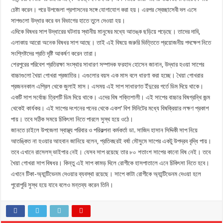
চেষ্টা করেন। পরে উপজেলা প্রশাসনের সঙ্গে যোগাযোগ করা হয়। এরপর স্বেচ্ছাসেবী দল এসে
সাপগুলো উদ্ধার করে বন বিভাগের হাতে তুলে দেওয়া হয়।
এদিকে বিষধর সাপ উদ্ধারের ঘটনায় স্থানীয় মানুষের মধ্যে আতঙ্ক ছড়িয়ে পড়েছে। তাদের দাবি,
এলাকায় আরো অনেক বিষধর সাপ আছে। তাই এই বিষয়ে জরুরি ভিত্তিতে প্রয়োজনীয় পদক্ষেপ নিতে
সংশ্লিষ্টদের প্রতি দৃষ্টি আকর্ষণ করেন তারা।
শেরপুরের পরিবেশ প্রতিরক্ষা সংস্থার সাধারণ সম্পাদক ফরহাদ হোসেন জানান, উদ্ধার হওয়া সাপের
বাচ্চাগুলো খৈয়া গোখরা প্রজাতির। এগুলোর বয়স এক মাস বলে ধারণা করা হচ্ছে। খৈয়া গোখরার
প্রজননকাল এপ্রিল থেকে জুলাই মাস। এসময় এই সাপ সাধারণত ইঁদুরের গর্তে ডিম দিয়ে থাকে।
একটি সাপ সর্বোচ্চ ত্রিশটি ডিম দিয়ে থাকে। এদের বিষ শক্তিশালী। এই সাপের বাচ্চার বিষগ্রন্থি জন্ম
থেকেই কার্যকর। এই সাপের দংশনের পনের থেকে একশ’ বিশ মিনিটের মধ্যে বিষক্রিয়ার লক্ষণ প্রকাশ
পায়। তবে সঠিক সময়ে চিকিৎসা নিতে পারলে সুস্থ হয়ে ওঠে।
জানতে চাইলে উপজেলা স্বাস্থ্য পরিবার ও পরিকল্পনা কর্মকর্তা ডা. সাজিদ হাসান সিদ্দিকী সাপ নিয়ে
আতঙ্কিত না হওয়ার আহবান জানিয়ে বলেন, প্রতিবছরই বর্ষা মৌসুমে সাপের একটু উপদ্রব বৃদ্ধি পায়।
তবে এখানে রাসেলস্ ভাইপার নেই। যেসব সাপ রয়েছে তার ৮০ শতাংশ সাপের কানো বিষ নেই। তবে
খৈয়া গোখরা সাপ বিষধর। কিন্তু এই সাপ কামড় দিলে রোগীকে হাসপাতালে এনে চিকিৎসা নিতে হবে।
এখানে টিকা-অ্যান্টিভেনম দেওয়ার ব্যবস্থা রয়েছে। সাপে কাটা রোগীকে অ্যান্টিভেনম দেওয়া হলে
পুরোপুরি সুস্থ হয়ে যাবে বলেও মন্তব্য করেন তিনি।