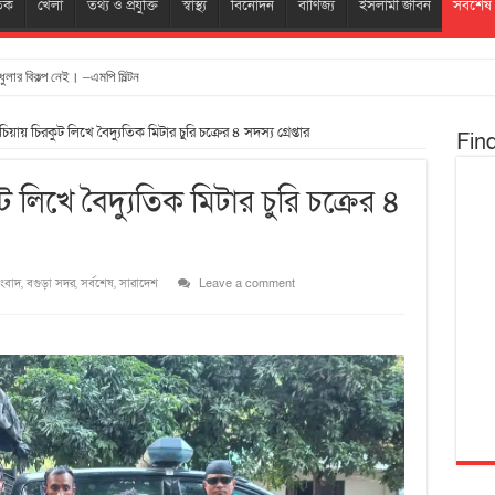
তিক
খেলা
তথ্য ও প্রযুক্তি
স্বাস্থ্য
বিনোদন
বাণিজ্য
ইসলামী জীবন
সর্বশেষ
ুলার বিকল্প নেই। –এমপি মিল্টন
চিয়ায় চিরকুট লিখে বৈদ্যুতিক মিটার চুরি চক্রের ৪ সদস্য গ্রেপ্তার
Fin
ট লিখে বৈদ্যুতিক মিটার চুরি চক্রের ৪
ংবাদ
,
বগুড়া সদর
,
সর্বশেষ
,
সারাদেশ
Leave a comment