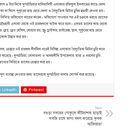
 বিকাল ৪ টার দিকে দুপচাঁচিয়ার বানিয়াদিঘী এলাকার রফিকুল ইসলামের কাছে ফোন
াকা না দিলে পুকুরের মাছ মেরে ফেলা ও বৈদ্যুতিক মিটার চুরির হুমকী দেওয়া হয়।
টি লিখিত অভিযোগ দায়ের করেন। অভিযোগ পাওয়ার পর এই চক্রকে ধরতে র‍্যাবের
র চৌমহনী এলাকা থেকে ওই চারজনকে আটক করে র‍্যাব। এসময় তাদের কাছ থেকে
লেড, ব্লেড মেশিন, লোহার রড, স্ক্রু ড্রাইভার, স্লাইরেঞ্জ, প্লাস, পুকুরের মাছ মেরে
ফোন উদ্ধার করা হয়।
ন, গ্রেপ্তার ওই চারজন দীর্ঘদিন ধরেই বিভিন্ন এলাকায় বৈদ্যুতিক মিটার চুরি করে
কার করেছে। দুপচাঁচিয়া, সোনাতলা ও আদমদীঘি উপজেলায় তারা এ ধরনের চুরি
র ভিত্তিতে তাদের গ্রেপ্তার করা হয়।
ুগ ব্যবস্থা নেওয়ার জন্য তাদেরকে দুপচাঁচিয়া থানায় সোপর্দ করা হয়েছে।
LinkedIn
Pinterest
Next
বগুড়া সদরের গোকুলে কীটনাশক ছাড়াই
সবজি চাষে ভাগ্য বদল করেছে কৃষক
আজিজার!