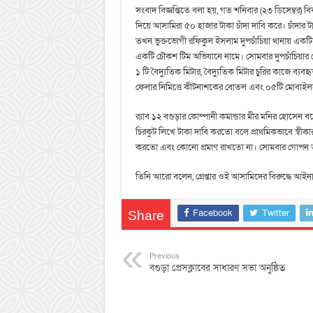
সংবাদ বিজ্ঞপ্তিতে বলা হয়, গত শনিবার (২৩ ডিসেম্বর)
দিয়ে আসামিরা ৫০ হাজার টাকা চাঁদা দাবি করে। চাঁদার ট
তখন ভুক্তভোগী রফিকুল ইসলাম দুপচাঁচিয়া থানায় এক
একটি চৌকশ টিম অভিযানে নামে। সোমবার দুপচাঁচিয়া
১ টি বৈদ্যুতিক মিটার, বৈদ্যুতিক মিটার চুরির কাজে ব্যবহৃত ব্
ফেলার নিমিত্তে কীটনাশকের বোতল এবং ০৫টি মোবাইল
র‍্যাব ১২ বগুড়ার কোম্পানী কমান্ডার মীর মনির হোসেন বলে
চিরকুট লিখে টাকা দাবি করতো বলে প্রাথমিকভাবে স্বী
করতো এবং কোনো প্রমাণ রাখতো না। সোমবার গোপন তথ্যে
তিনি আরো বলেন, গ্রেপ্তার ওই আসামিদের বিরুদ্ধে আইনান
Facebook
Twitter
Share
Previous
বগুড়া প্রেসক্লাবের সাধারণ সভা অনুষ্ঠিত