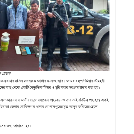
্রেপ্তার
চক্রের চার সক্রিয় সদস্যকে গ্রেপ্তার করেছে র‍্যাব। সোমবার দুপচাঁচিয়ার চৌমহনী
র কাছ থেকে একটি বৈদ্যুতিক মিটার ও চুরি করার সরঞ্জাম উদ্ধার করা হয়।
িঘী এলাকার নবাব আলীর ছেলে সোহেল প্রাং (২৪) ও তার ভাই রবিউল প্রাং(২৫), একই
ান্ধা জেলার গোবিন্দগঞ্জ থানার গোপালপুরের মৃত আব্দুর ফকিরের ছেলে
ে এসব তথ্য জানানো হয়।