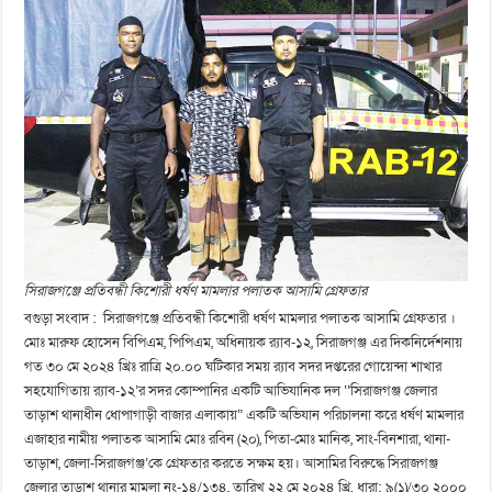
সিরাজগঞ্জে প্রতিবন্ধী কিশোরী ধর্ষণ মামলার পলাতক আসামি গ্রেফতার
বগুড়া সংবাদ : সিরাজগঞ্জে প্রতিবন্ধী কিশোরী ধর্ষণ মামলার পলাতক আসামি গ্রেফতার ।
মোঃ মারুফ হোসেন বিপিএম, পিপিএম, অধিনায়ক র‌্যাব-১২, সিরাজগঞ্জ এর দিকনির্দেশনায়
গত ৩০ মে ২০২৪ খ্রিঃ রাত্রি ২০.০০ ঘটিকার সময় র‌্যাব সদর দপ্তরের গোয়েন্দা শাখার
সহযোগিতায় র‌্যাব-১২’র সদর কোম্পানির একটি আভিযানিক দল ‘‘সিরাজগঞ্জ জেলার
তাড়াশ থানাধীন ধোপাগাড়ী বাজার এলাকায়” একটি অভিযান পরিচালনা করে ধর্ষণ মামলার
এজাহার নামীয় পলাতক আসামি মোঃ রবিন (২০), পিতা-মোঃ মানিক, সাং-বিনশারা, থানা-
তাড়াশ, জেলা-সিরাজগঞ্জ’কে গ্রেফতার করতে সক্ষম হয়। আসামির বিরুদ্ধে সিরাজগঞ্জ
জেলার তাড়াশ থানার মামলা নং-১৪/১৩৪, তারিখ ২২ মে ২০২৪ খ্রি. ধারা: ৯(১)/৩০ ২০০০