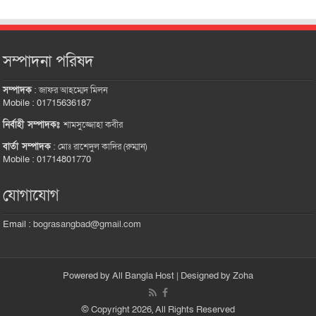
সম্পাদনা পরিষদ
সম্পাদক
:
জাফর আহম্মেদ মিলন
Mobile : 01715636187
নির্বাহী সম্পাদকঃ
শামসুজ্জোহা কবীর
বার্তা সম্পাদক
:
মোঃ রাশেদুল কাদির (রুম্মান)
Mobile : 01714801770
যোগাযোগ
Email :
bograsangbad@gmail.com
Powered by
All Bangla Host
| Designed by
Zoha
© Copyright 2026, All Rights Reserved