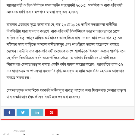
সালের নারী ও শিশু নির্যাতন দমন আইন সংশোধনী ২০০৩; মানসিক ও বাক প্রতিবন্ধী
মেয়েকে ধর্ষণ করার অপরাধে মামলা রুজু করা হয়েছে।
মামলার এজাহার সূত্রে জানা যায় যে, গত ২০ মে ২০২৪ তারিখ সন্ধ্যাবেলা বাদীনির
নিকটাত্মীয় মারা যাওয়ার কারণে বাক প্রতিবন্ধী ভিকটিমকে তার মা তাদের ঘরে রেখে
বাড়ির দায়িত্ব¡ ভাসুর মানিক কর্মকারের কাছে দিয়ে যান। দাফন কার্য শেষে রাত ২১.০০
ঘটিকার সময় বাড়িতে আসলে বাদীর ভাসুর এবং শাশুড়িকে তাদের ঘরে বসে থাকতে
দেখেন। বাদীনি তার বাক প্রতিবন্ধী মেয়েকে দেখে শাশুড়িকে জিজ্ঞাসা করলে শাশুড়ি বলে
যে, রবিন ভিকটিমকে ধর্ষন করে পালিয়ে গেছে। এ ঘটনায় ভিকটিমের মা বাদী হয়ে
সিরাজগঞ্জ জেলার তাড়াশ থানায় একটি ধর্ষণ মামলা দায়ের করেন। পরবর্তীতে র‌্যাব-১২
এর ছায়াতদন্ত ও গোয়েন্দা নজরদারি বৃদ্ধি করে ধৃত আসামি মোঃ রবিন (২০) কে গ্রেফতার
করতে সক্ষম হয়।
গ্রেফতারকৃত আসামিকে পরবর্তী আইনানুগ ব্যবস্থা গ্রহণের জন্য সিরাজগঞ্জ জেলার তাড়াশ
থানার অফিসার ইনচার্জ এর নিকট হস্তান্তর করা হয়েছে।
Previous