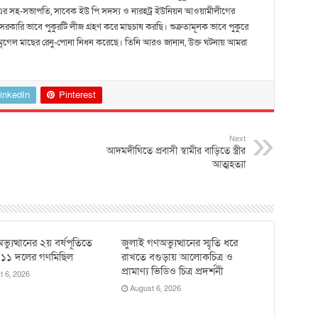
এর সহ-সভাপতি, সাবেক ইউ পি সদস্য ও নারহট্র ইউনিয়ন আওয়ামীলীগের
রকারি ভাবে পুকুরটি লীজ গ্রহণ করে মাছচাষ করছি। শুক্রতামূলক ভাবে পুকুরে
 মৃগেল মাছের রেনু-পোনা নিধন করেছে। তিনি আরও জানান, উক্ত ঘটনায় আমরা
inkedIn
Pinterest
Next
আদমদীঘিতে প্রবাসী স্বামীর বাড়িতে স্ত্রীর
আত্মহত্যা
ভ্যুত্থানের ২য় বর্ষপূতিতে
জুলাই গণঅভ্যুত্থানের স্মৃতি ধরে
 ১১ দলের গণমিছিল
রাখতে বগুড়ায় আলোকচিত্র ও
প্রামাণ্য ভিডিও চিত্র প্রদর্শনী
t 6, 2026
August 6, 2026