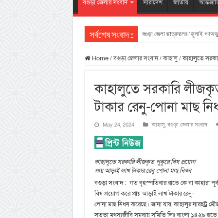
বগুড়া জেলার সংবাদ
সারাদেশ
জাতীয়
আন্তর্জা
বগুড়া জেলা ছাত্রদলের ‘জুলাই গণঅভ্যু
সর্বশেষ সংবাদ ::
Home
/
বগুড়া জেলার সংবাদ
/
কাহালু
/
কাহালুতে সরকার
কাহালুতে সরকারি লীজকৃত
টাকার রেনু-পোনা মাছ নি
May 24, 2024
কাহালু
,
বগুড়া জেলার সংবাদ
কাহালুতে সরকারি লীজকৃত পুকুরে বিষ প্রয়োগ
প্রায় আড়াই লাখ টাকার রেনু-পোনা মাছ নিধন
বগুড়া সংবাদ : গত বৃহস্পতিবার রাতে কে বা কাহারা পূর্ব
বিষ প্রয়োগ করে প্রায় আড়াই লাখ টাকার রেনু-
পোনা মাছ নিধন করেছে। জানা যায়, কাহালুর নারহট্র ম
সততা মৎস্যজীবি সমবায় সমিতি লিঃ বাংলা ১৪২৯ হতে ১৪৩১