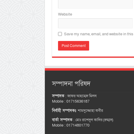
Website
Save my name, email, and website in this
সম্পাদনা পরিষদ
সম্পাদক
:
জাফর আহম্মেদ মিলন
Mobile : 01715636187
নির্বাহী সম্পাদকঃ
শামসুজ্জোহা কবীর
বার্তা সম্পাদক
:
মোঃ রাশেদুল কাদির (রুম্মান)
Mobile : 01714801770