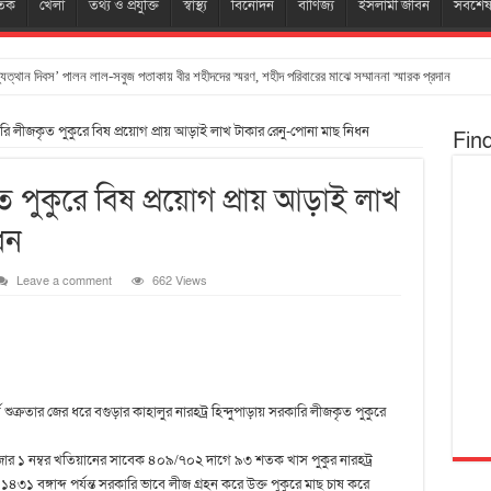
তিক
খেলা
তথ্য ও প্রযুক্তি
স্বাস্থ্য
বিনোদন
বাণিজ্য
ইসলামী জীবন
সর্বশে
ত্থান দিবস’ পালন লাল-সবুজ পতাকায় বীর শহীদদের স্মরণ, শহীদ পরিবারের মাঝে সম্মাননা স্মারক প্রদান
ি লীজকৃত পুকুরে বিষ প্রয়োগ প্রায় আড়াই লাখ টাকার রেনু-পোনা মাছ নিধন
Fin
 পুকুরে বিষ প্রয়োগ প্রায় আড়াই লাখ
ধন
Leave a comment
662 Views
 শুক্রতার জের ধরে বগুড়ার কাহালুর নারহট্র হিন্দুপাড়ায় সরকারি লীজকৃত পুকুরে
ৌজার ১ নম্বর খতিয়ানের সাবেক ৪০৯/৭০২ দাগে ৯৩ শতক খাস পুকুর নারহট্র
 বঙ্গাব্দ পর্যন্ত সরকারি ভাবে লীজ গ্রহন করে উক্ত পুকুরে মাছ চাষ করে