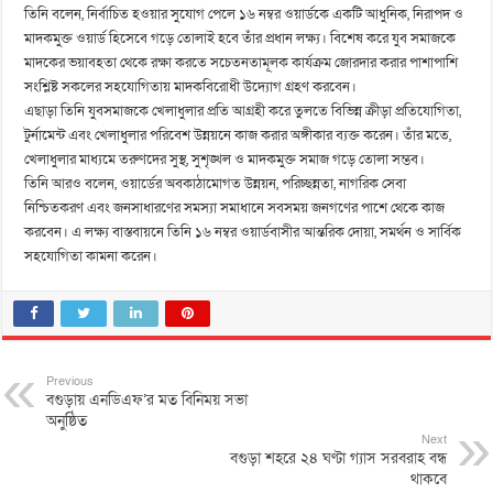
তিনি বলেন, নির্বাচিত হওয়ার সুযোগ পেলে ১৬ নম্বর ওয়ার্ডকে একটি আধুনিক, নিরাপদ ও
মাদকমুক্ত ওয়ার্ড হিসেবে গড়ে তোলাই হবে তাঁর প্রধান লক্ষ্য। বিশেষ করে যুব সমাজকে
মাদকের ভয়াবহতা থেকে রক্ষা করতে সচেতনতামূলক কার্যক্রম জোরদার করার পাশাপাশি
সংশ্লিষ্ট সকলের সহযোগিতায় মাদকবিরোধী উদ্যোগ গ্রহণ করবেন।
এছাড়া তিনি যুবসমাজকে খেলাধুলার প্রতি আগ্রহী করে তুলতে বিভিন্ন ক্রীড়া প্রতিযোগিতা,
টুর্নামেন্ট এবং খেলাধুলার পরিবেশ উন্নয়নে কাজ করার অঙ্গীকার ব্যক্ত করেন। তাঁর মতে,
খেলাধুলার মাধ্যমে তরুণদের সুস্থ, সুশৃঙ্খল ও মাদকমুক্ত সমাজ গড়ে তোলা সম্ভব।
তিনি আরও বলেন, ওয়ার্ডের অবকাঠামোগত উন্নয়ন, পরিচ্ছন্নতা, নাগরিক সেবা
নিশ্চিতকরণ এবং জনসাধারণের সমস্যা সমাধানে সবসময় জনগণের পাশে থেকে কাজ
করবেন। এ লক্ষ্য বাস্তবায়নে তিনি ১৬ নম্বর ওয়ার্ডবাসীর আন্তরিক দোয়া, সমর্থন ও সার্বিক
সহযোগিতা কামনা করেন।
Previous
বগুড়ায় এনডিএফ’র মত বিনিময় সভা
অনুষ্ঠিত
Next
বগুড়া শহরে ২৪ ঘণ্টা গ্যাস সরবরাহ বন্ধ
থাকবে