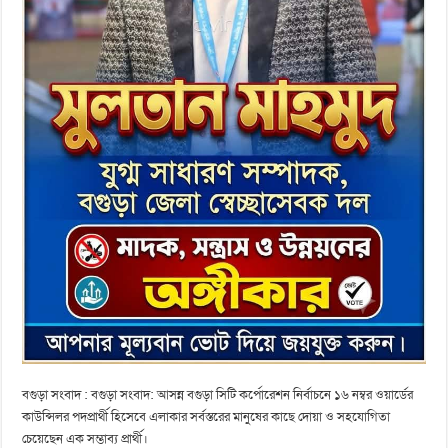
বগুড়া সংবাদ : বগুড়া সংবাদ: আসন্ন বগুড়া সিটি কর্পোরেশন নির্বাচনে ১৬ নম্বর ওয়ার্ডের
কাউন্সিলর পদপ্রার্থী হিসেবে এলাকার সর্বস্তরের মানুষের কাছে দোয়া ও সহযোগিতা
চেয়েছেন এক সম্ভাব্য প্রার্থী।