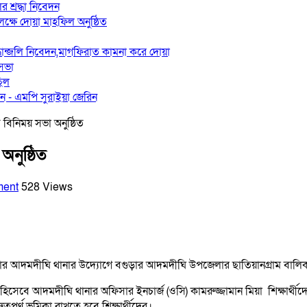
র শ্রদ্ধা নিবেদন
লক্ষে দোয়া মাহফিল অনুষ্ঠিত
রদ্ধান্জলি নিবেদন,মাগফিরাত কামনা করে দোয়া
 সভা
ছিল
 ‎- এমপি সুরাইয়া জেরিন
বিনিময় সভা অনুষ্ঠিত
নুষ্ঠিত
ment
528 Views
ুড়ার আদমদীঘি থানার উদ্যোগে বগুড়ার আদমদীঘি উপজেলার ছাতিয়ানগ্রাম বালিক
হিসেবে আদমদীঘি থানার অফিসার ইনচার্জ (ওসি) কামরুজ্জামান মিয়া শিক্ষার্থীদের
র্ণ ভুমিকা রাখতে হবে শিক্ষার্থীদের।