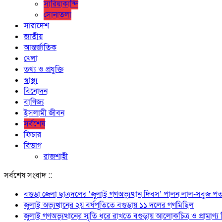
সারিয়াকান্দি
সোনাতলা
সারাদেশ
জাতীয়
আন্তর্জাতিক
খেলা
তথ্য ও প্রযুক্তি
স্বাস্থ্য
বিনোদন
বাণিজ্য
ইসলামী জীবন
সর্বশেষ
ফিচার
বিভাগ
রাজশাহী
সর্বশেষ সংবাদ ::
বগুড়া জেলা ছাত্রদলের ‘জুলাই গণঅভ্যুত্থান দিবস’ পালন লাল-সবুজ পত
জুলাই অভ্যুত্থানের ২য় বর্ষপূতিতে বগুড়ায় ১১ দলের গণমিছিল
জুলাই গণঅভ্যুত্থানের স্মৃতি ধরে রাখতে বগুড়ায় আলোকচিত্র ও প্রামাণ্য ভি