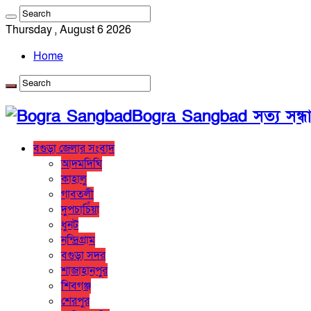
Thursday , August 6 2026
Home
Bogra Sangbad সত্য সন্ধ
বগুড়া জেলার সংবাদ
আদমদিঘি
কাহালু
গাবতলী
দুপচাচিঁয়া
ধুনট
নন্দ্রিগ্রাম
বগুড়া সদর
শাজাহানপুর
শিবগঞ্জ
শেরপুর