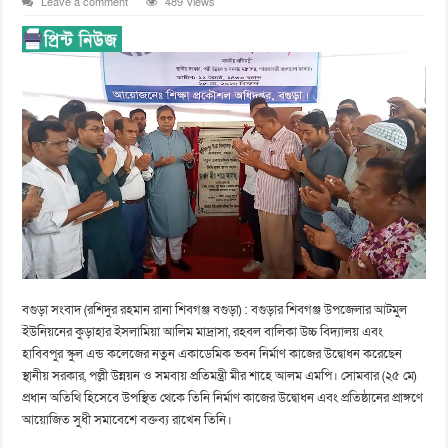
Leave a comment
489 Views
বগুড়া সংবাদ (রশিদুর রহমান রানা শিবগঞ্জ বগুড়া) : বগুড়ার শিবগঞ্জ উপজেলার আটমুল
ইউনিয়নের কুড়াহার ইসলামিয়া আলিম মাদ্রাসা, রহবল বালিকা উচ্চ বিদ্যালয় এবং
হাবিবপুর স্কুল এন্ড কলেজের নতুন একাডেমিক ভবন নির্মাণ কাজের উদ্বোধন করেছেন
স্থানীয় সরকার, পল্লী উন্নয়ন ও সমবায় প্রতিমন্ত্রী মীর শাহে আলম এমপি। সোমবার (২৫ মে)
প্রধান অতিথি হিসেবে উপস্থিত থেকে তিনি নির্মাণ কাজের উদ্বোধন এবং প্রতিষ্ঠানের প্রাঙ্গণে
আয়োজিত সুধী সমাবেশে বক্তব্য রাখেন তিনি।