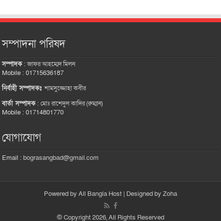
সম্পাদনা পরিষদ
সম্পাদক
:
জাফর আহম্মেদ মিলন
Mobile : 01715636187
নির্বাহী সম্পাদকঃ
শামসুজ্জোহা কবীর
বার্তা সম্পাদক
:
মোঃ রাশেদুল কাদির (রুম্মান)
Mobile : 01714801770
যোগাযোগ
Email :
bograsangbad@gmail.com
Powered by
All Bangla Host
| Designed by
Zoha
© Copyright 2026, All Rights Reserved