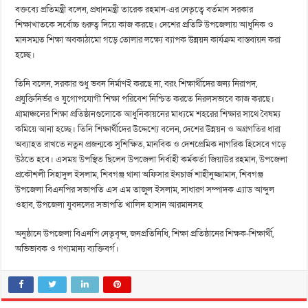
বক্তব্যে প্রতিমন্ত্রী বলেন, প্রধানমন্ত্রী তারেক রহমান-এর নেতৃত্বে বর্তমান সরকার
শিক্ষাখাতকে সর্বোচ্চ গুরুত্ব দিয়ে কাজ করছে। দেশের প্রতিটি উপজেলায় আধুনিক ও
মানসম্মত শিক্ষা অবকাঠামো গড়ে তোলার লক্ষ্যে ব্যাপক উন্নয়ন কার্যক্রম বাস্তবায়ন করা
হচ্ছে।
তিনি বলেন, সরকার শুধু ভবন নির্মাণই করছে না, বরং শিক্ষার্থীদের জন্য নিরাপদ,
প্রযুক্তিনির্ভর ও যুগোপযোগী শিক্ষা পরিবেশ নিশ্চিত করতে নিরলসভাবে কাজ করছে।
গ্রামাঞ্চলের শিক্ষা প্রতিষ্ঠানগুলোকে আধুনিকায়নের মাধ্যমে শহরের শিক্ষার সাথে বৈষম্য
কমিয়ে আনা হচ্ছে। তিনি শিক্ষার্থীদের উদ্দেশ্যে বলেন, দেশের উন্নয়ন ও অগ্রগতির ধারা
অব্যাহত রাখতে নতুন প্রজন্মকে সুশিক্ষিত, মানবিক ও দেশপ্রেমিক নাগরিক হিসেবে গড়ে
উঠতে হবে। এসময় উপস্থিত ছিলেন উপজেলা নির্বাহী কর্মকর্তা জিয়াউর রহমান, উপজেলা
প্রকৌশলী সিহাদুল ইসলাম, শিবগঞ্জ থানা অফিসার ইনচার্জ শাহীনুজ্জামান, শিবগঞ্জ
উপজেলা বিএনপির সভাপতি এস এম তাজুল ইসলাম, সাধারণ সম্পাদক এ্যাড আব্দুল
ওহাব, উপজেলা যুবদলের সভাপতি খালিদ হাসান আরমানসহ
অনুষ্ঠানে উপজেলা বিএনপি নেতৃবৃন্দ, জনপ্রতিনিধি, শিক্ষা প্রতিষ্ঠানের শিক্ষক-শিক্ষার্থী,
অভিভাবক ও গণ্যমান্য ব্যক্তিবর্গ।