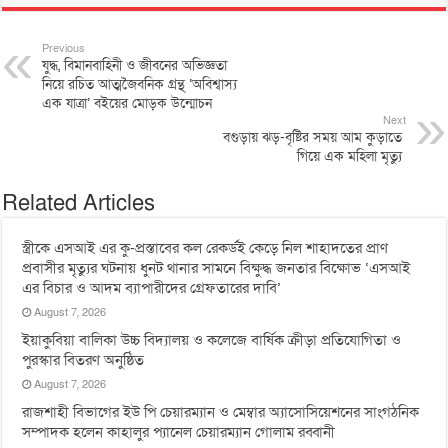
Previous
যুদ্ধ, বিমানবাহিনী ও জীবনের অভিজ্ঞতা
নিয়ে রচিত আত্মজৈবনিক গ্রন্থ ‘অবিশ্বাস্য
এক যাত্রা’ বইয়ের মোড়ক উন্মোচন
Next
‎বগুড়ায় ঝড়-বৃষ্টির সময় আম কুড়াতে
‎গিয়ে এক মহিলা মৃত্যু
Related Articles
স্ত্রীকে এসআই এর কু-প্রস্তাবের কল রেকর্ডই কেড়ে নিল শাহাদতের প্রাণ
প্রবাসীর মৃত্যুর ঘটনায় ধুনট থানার সামনে বিক্ষুদ্ধ জনতার বিক্ষোভ ‘এসআই
এর বিচার ও আদম ব্যাপারীদের গ্রেফতারের দাবি’
August 7, 2026
ইয়াকুবিয়া বালিকা উচ্চ বিদ্যালয় ও কলেজে বার্ষিক ক্রীড়া প্রতিযোগিতা ও
পুরস্কার বিতরণ অনুষ্ঠিত
August 7, 2026
রাজশাহী বিভাগের ইউ পি চেয়ারম্যান ও মেম্বার অ্যাসোসিয়েশনের সাংগঠনিক
সম্পাদক হলেন কাহালুর প্যানেল চেয়ারম্যান গোলাম রব্বানী