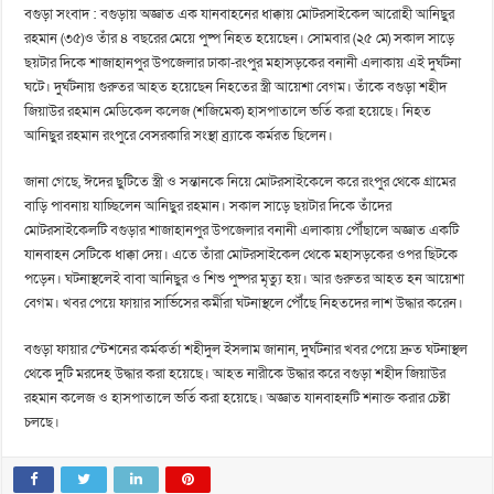
বগুড়া সংবাদ : বগুড়ায় অজ্ঞাত এক যানবাহনের ধাক্কায় মোটরসাইকেল আরোহী আনিছুর
রহমান (৩৫)ও তাঁর ৪ বছরের মেয়ে পুষ্প নিহত হয়েছেন। সোমবার (২৫ মে) সকাল সাড়ে
ছয়টার দিকে শাজাহানপুর উপজেলার ঢাকা-রংপুর মহাসড়কের বনানী এলাকায় এই দুর্ঘটনা
ঘটে। দুর্ঘটনায় গুরুতর আহত হয়েছেন নিহতের স্ত্রী আয়েশা বেগম। তাঁকে বগুড়া শহীদ
জিয়াউর রহমান মেডিকেল কলেজ (শজিমেক) হাসপাতালে ভর্তি করা হয়েছে। নিহত
আনিছুর রহমান রংপুরে বেসরকারি সংস্থা ব্র্যাকে কর্মরত ছিলেন।
জানা গেছে, ঈদের ছুটিতে স্ত্রী ও সন্তানকে নিয়ে মোটরসাইকেলে করে রংপুর থেকে গ্রামের
বাড়ি পাবনায় যাচ্ছিলেন আনিছুর রহমান। সকাল সাড়ে ছয়টার দিকে তাঁদের
মোটরসাইকেলটি বগুড়ার শাজাহানপুর উপজেলার বনানী এলাকায় পৌঁছালে অজ্ঞাত একটি
যানবাহন সেটিকে ধাক্কা দেয়। এতে তাঁরা মোটরসাইকেল থেকে মহাসড়কের ওপর ছিটকে
পড়েন। ঘটনাস্থলেই বাবা আনিছুর ও শিশু পুষ্পর মৃত্যু হয়। আর গুরুতর আহত হন আয়েশা
বেগম। খবর পেয়ে ফায়ার সার্ভিসের কর্মীরা ঘটনাস্থলে পৌঁছে নিহতদের লাশ উদ্ধার করেন।
বগুড়া ফায়ার স্টেশনের কর্মকর্তা শহীদুল ইসলাম জানান, দুর্ঘটনার খবর পেয়ে দ্রুত ঘটনাস্থল
থেকে দুটি মরদেহ উদ্ধার করা হয়েছে। আহত নারীকে উদ্ধার করে বগুড়া শহীদ জিয়াউর
রহমান কলেজ ও হাসপাতালে ভর্তি করা হয়েছে। অজ্ঞাত যানবাহনটি শনাক্ত করার চেষ্টা
চলছে।