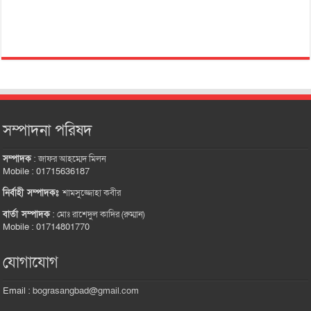
সম্পাদনা পরিষদ
সম্পাদক
:
জাফর আহম্মেদ মিলন
Mobile : 01715636187
নির্বাহী সম্পাদকঃ
শামসুজ্জোহা কবীর
বার্তা সম্পাদক
:
মোঃ রাশেদুল কাদির (রুম্মান)
Mobile : 01714801770
যোগাযোগ
Email :
bograsangbad@gmail.com